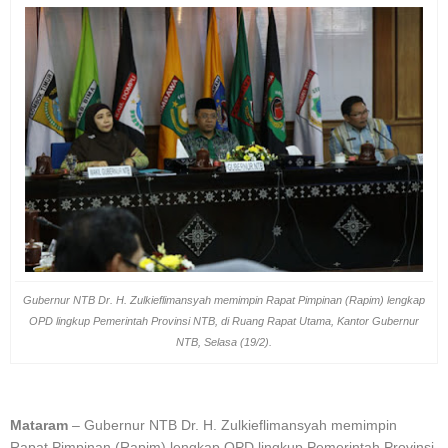
Gubernur NTB Dr. H. Zulkieflimansyah memimpin Rapat Pimpinan (Rapim) lengkap
OPD lingkup Pemerintah Provinsi NTB, di Ruang Rapat Utama, Kantor Gubernur
NTB, Selasa (19/2).
Mataram
– Gubernur NTB Dr. H. Zulkieflimansyah memimpin
Rapat Pimpinan (Rapim) lengkap OPD lingkup Pemerintah Provinsi