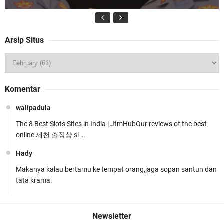
Arsip Situs
Wakapolda NTB Pimpin Patroli Rinjani Presisi di
Komentar
Wilayah Lombok Tengah
walipadula
The 8 Best Slots Sites in India | JtmHubOur reviews of the best
online 제천 출장샵 sl …
Hady
Makanya kalau bertamu ke tempat orang,jaga sopan santun dan
Kapolsek Gunungsari Resmi Diganti ,AKP Imran
tata krama.
Rosyadi, S.H. Siap Melanjukan