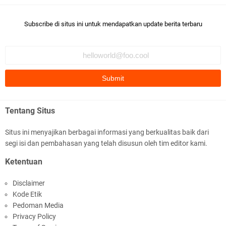
Subscribe di situs ini untuk mendapatkan update berita terbaru
Ditlantas Polda NTB Edukasi Tertib Berlalu di
Pelajar SMPN 1 Gerung
Tentang Situs
Situs ini menyajikan berbagai informasi yang berkualitas baik dari
segi isi dan pembahasan yang telah disusun oleh tim editor kami.
Polda NTB Apresiasi BKTM Lelede Sampaikan
Ketentuan
Pesan Kamtibmas
Disclaimer
Kode Etik
Pedoman Media
Privacy Policy