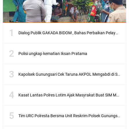
Dialog Publik GAKADA BIDOM , Bahas Perbaikan Pelayanan Medis di NTB
Polisi ungkap kematian Iksan Pratama
Kapolsek Gunungsari Cek Taruna AKPOL Mengabdi di SRD 4
Kasat Lantas Polres Lotim Ajak Masyrakat Buat SIM Melalui SATPAS Bukan Calo
Tim URC Polresta Bersma Unit Reskrim Polsek Gunungsari Tangkap Pelaku Curanmor