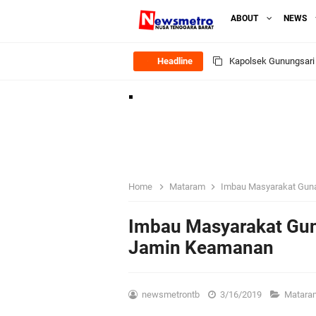
ABOUT
NEWS
Headline
Kapolsek Gunungsari 
Ditlantas Polda NTB E
Polda NTB Apresias
Jelang HUT RI Ke_8
Home
Mataram
Imbau Masyarakat Guna
LPKA Lombok Tengah I
Imbau Masyarakat Gun
Jamin Keamanan
Jelang HUT RI ke_81 
Polres Lombok Timur R
newsmetrontb
3/16/2019
Matar