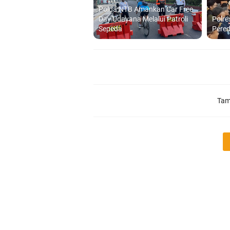
Polda NTB Amankan Car Free
Day Udayana Melalui Patroli
Polre
Sepeda
Pered
Tam