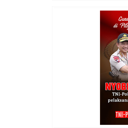
Polres Lotim Gelar A
Kapolda NTB Buka Ra
Tim URC Polres Lomb
Polsek Gunungsari K
Samapta Polresta Mat
Kapolsek Selaparang
Sosialisasi Pilkades
Kapolsek Lingsar Tin
Sambut HUT RI ke-81