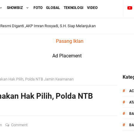
SHOWBIZ
FOTO
GLOBAL
TEKNOLOGI
VIDEO
Resmi Diganti ,AKP Imran Rosyadi, S.H. Siap Melanjukan
Pasang Iklan
dukasi Tertib Berlalu di Pelajar SMPN 1 Gerung
Ad Placement
i BKTM Lelede Sampaikan Pesan Kamtibmas
1 LPKA Lombok Tengah Gelar Apel Pembukaan PORSENAP
Kateg
kan Hak Pilih, Polda NTB Jamin Keamanan
kuti Kegiatan Donor Darah Jelang HUT RI_ Ke 81
#
AC
akan Hak Pilih, Polda NTB
#
A
_Kunker Kapolri Polda NTB Gelar Apel Siaga Kamtibmas Serentak
#
B
aih Predikat 'A' Layanan Prima Tingkat Polres Jajaran
#
am
Comment
BA