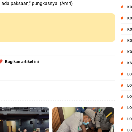
dak ada paksaan," pungkasnya. (Amri)
#
KO
#
KO
#
KO
#
KO
#
KO
Bagikan artikel ini
#
KS
#
LO
#
LO
#
LO
#
LO
#
LO
#
LO