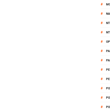
#
M
#
NA
#
NT
#
NT
#
OP
#
PA
#
PA
#
PE
#
PE
#
PO
#
PO
#
PO