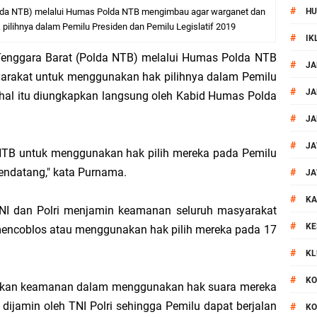
#
olda NTB) melalui Humas Polda NTB mengimbau agar warganet dan
HU
or Dibekuk Polisi, Motor Curian Dijual ke Lombok Tengah
ilihnya dalam Pemilu Presiden dan Pemilu Legislatif 2019
#
IK
si Polisi Berhasil Ungkap Kasus Kematian Mahasiswi NDR
Tenggara Barat (Polda NTB) melalui Humas Polda NTB
#
JA
rakat untuk menggunakan hak pilihnya dalam Pemilu
 Batu Pertama Balai Kemitraan Polri dan Masyarakat
#
JA
, hal itu diungkapkan langsung oleh Kabid Humas Polda
#
JA
kan Pengamanan MotoGP 2026
#
JA
TB untuk menggunakan hak pilih mereka pada Pemilu
ontingen Peraih Juara III Badminton Kapolri Cup 2026
mendatang," kata Purnama.
#
JA
#
paya Cegah Gangguan Kamtibmas Lewat Patroli
KA
NI dan Polri menjamin keamanan seluruh masyarakat
#
KE
ncoblos atau menggunakan hak pilih mereka pada 17
al Prosesi Ngaben di Cilinaya
#
KL
esiasi Relawan Evakuasi Wisatawan Berikan HT
#
KO
irkan keamanan dalam menggunakan hak suara mereka
ijamin oleh TNI Polri sehingga Pemilu dapat berjalan
#
KO
 Patroli Rinjani Presisi di Wilayah Lombok Tengah