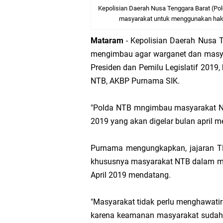
Kepolisian Daerah Nusa Tenggara Barat (P
Dua Residivis Curanm
masyarakat untuk menggunakan hak p
LPA Mataram. Apresia
Mataram
- Kepolisian Daerah Nusa 
mengimbau agar warganet dan masya
Kapolda NTB Letakkan
Presiden dan Pemilu Legislatif 2019
NTB, AKBP Purnama SIK.
Kapolda NTB Matang
"Polda NTB mngimbau masyarakat N
Kapolda NTB Sambut K
2019 yang akan digelar bulan april 
Polda NTB Perkuat U
Purnama mengungkapkan, jajaran T
khususnya masyarakat NTB dalam me
Polsek Sandubaya Kaw
April 2019 mendatang.
Kapolsek Lingsar Apr
"Masyarakat tidak perlu menghawat
karena keamanan masyarakat sudah d
Wakapolda NTB Pimpin