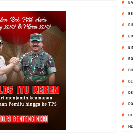
pel Kamtibmas Jelang HUT Ke-81 RI dan Kunjungan Kapolri
#
BA
#
BE
kernis Dorong Sinergi Hadapi Tantangan Kamtibmas
#
BI
ok Timur Ringkus Pelaku Curanmor Bersana BB
#
BI
awal keamanan Acara Selamatan Bendungan Meninting
#
BI
#
B
aram Patroli di Wilayah Ampenan
#
CI
 Sambangi Kepala Lingkungan Taman Perkuat Sinergitas
#
DE
#
DE
 Serentak 2026 Digelar, Polsek Narmada Siap Jaga Kondusivitas
#
D
daklanjuti Arahan Ditbinmas, Intensifkan fungsi Polmas
#
EK
, Polsek Selaparang Bagikan Bendera Merah Putih kepada Warga
#
HE