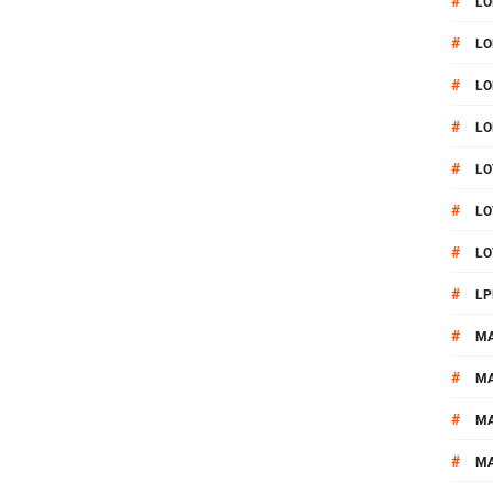
#
LO
#
LO
#
LO
#
LO
#
LO
#
LO
#
LO
#
LP
#
M
#
MA
#
M
#
M