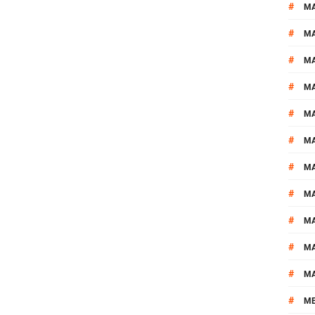
#
M
#
MA
#
M
#
MA
#
M
#
M
#
M
#
M
#
M
#
M
#
M
#
M