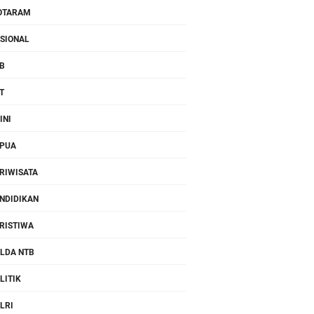
OTARAM
SIONAL
B
T
INI
PUA
RIWISATA
NDIDIKAN
RISTIWA
LDA NTB
LITIK
LRI