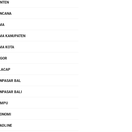
NTEN
NCANA
MA
MA KANUPATEN
MA KOTA
OGOR
LACAP
NPASAR BAL
NPASAR BALI
OMPU
ONOMI
ADLINE