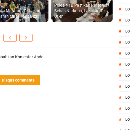
Polda NTB Pastikan Personel
#
LO
sta Mataram Tertibkan
Bebas Narkoba, Lakukan Tes
aran Miras Tanpa Izin
Urien
#
LO
#
LO
#
LO
#
LO
bahkan Komentar Anda
#
LO
#
LO
Disqus comments
#
LO
#
LO
#
L
#
LO