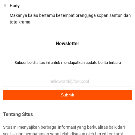
Hady
Makanya kalau bertamu ke tempat orang,jaga sopan santun dan
Kapolsek Gunungsari Resmi Diganti ,AKP Imran
tata krama.
Rosyadi, S.H. Siap Melanjukan
Subscribe di situs ini untuk mendapatkan update berita terbaru
Ditlantas Polda NTB Edukasi Tertib Berlalu di
Pelajar SMPN 1 Gerung
Tentang Situs
Situs ini menyajikan berbagai informasi yang berkualitas baik dari
segi isi dan pembahasan yang telah disusun oleh tim editor kami.