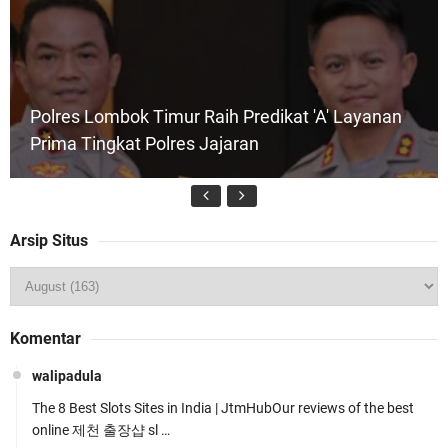
Polres Lombok Timur Raih Predikat 'A' Layanan
Prima Tingkat Polres Jajaran
Arsip Situs
Wakapolda NTB Pimpin Patroli Rinjani Presisi di
Komentar
Wilayah Lombok Tengah
walipadula
The 8 Best Slots Sites in India | JtmHubOur reviews of the best
online 제천 출장샵 sl …