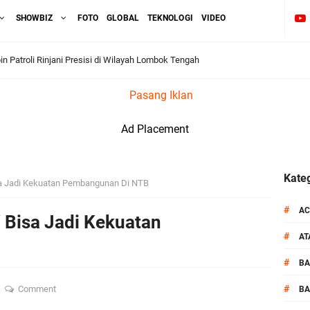
SHOWBIZ
FOTO
GLOBAL
TEKNOLOGI
VIDEO
Resmi Diganti ,AKP Imran Rosyadi, S.H. Siap Melanjukan
Pasang Iklan
dukasi Tertib Berlalu di Pelajar SMPN 1 Gerung
Ad Placement
i BKTM Lelede Sampaikan Pesan Kamtibmas
1 LPKA Lombok Tengah Gelar Apel Pembukaan PORSENAP
Kateg
a Jadi Kekuatan Pembangunan Di NTB
kuti Kegiatan Donor Darah Jelang HUT RI_ Ke 81
#
AC
 Bisa Jadi Kekuatan
#
A
_Kunker Kapolri Polda NTB Gelar Apel Siaga Kamtibmas Serentak
#
B
aih Predikat 'A' Layanan Prima Tingkat Polres Jajaran
#
Comment
BA