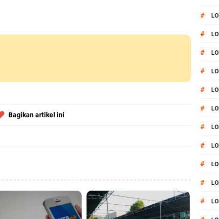
#
LO
#
LO
#
LO
#
LO
#
LO
#
LO
Bagikan artikel ini
#
LO
#
LO
#
LO
#
L
#
LO