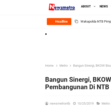
ABOUT
NEWS
Headline
Kapolsek Gunungsari 
Ditlantas Polda NTB E
Polda NTB Apresias
Jelang HUT RI Ke_8
Home
Metro
Bangun Sinergi, BKOW Bis
LPKA Lombok Tengah I
Bangun Sinergi, BKOW
Pembangunan Di NTB
Jelang HUT RI ke_81 
Polres Lombok Timur R
newsmetrontb
10/25/2019
Metro