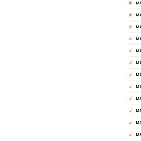
#
M
#
MA
#
M
#
MA
#
M
#
M
#
M
#
M
#
M
#
M
#
M
#
M