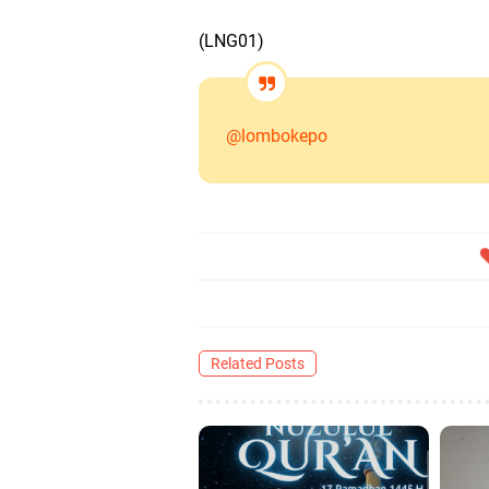
(LNG01)
@lombokepo
Related Posts