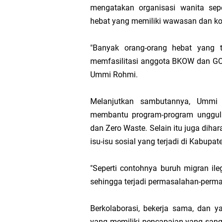
mengatakan organisasi wanita sep
Dua Residivis Curanm
hebat yang memiliki wawasan dan ko
LPA Mataram. Apresia
"Banyak orang-orang hebat yang 
memfasilitasi anggota BKOW dan GO
Kapolda NTB Letakkan
Ummi Rohmi.
Kapolda NTB Matang
Melanjutkan sambutannya, Umm
membantu program-program unggulan
Kapolda NTB Sambut K
dan Zero Waste. Selain itu juga dih
Polda NTB Perkuat U
isu-isu sosial yang terjadi di Kabupat
Polsek Sandubaya Kaw
"Seperti contohnya buruh migran ile
sehingga terjadi permasalahan-perma
Kapolsek Lingsar Apr
Berkolaborasi, bekerja sama, dan 
Wakapolda NTB Pimpin
yang memiliki pencapaian yang sang