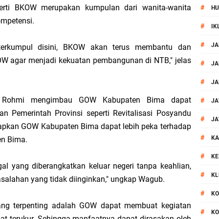
erti BKOW merupakan kumpulan dari wanita-wanita
#
HU
or Dibekuk Polisi, Motor Curian Dijual ke Lombok Tengah
mpetensi.
#
IK
si Polisi Berhasil Ungkap Kasus Kematian Mahasiswi NDR
#
JA
terkumpul disini, BKOW akan terus membantu dan
W agar menjadi kekuatan pembangunan di NTB," jelas
 Batu Pertama Balai Kemitraan Polri dan Masyarakat
#
JA
#
JA
kan Pengamanan MotoGP 2026
i Rohmi mengimbau GOW Kabupaten Bima dapat
#
JA
 Pemerintah Provinsi seperti Revitalisasi Posyandu
ontingen Peraih Juara III Badminton Kapolri Cup 2026
#
JA
arapkan GOW Kabupaten Bima dapat lebih peka terhadap
#
paya Cegah Gangguan Kamtibmas Lewat Patroli
KA
en Bima.
#
KE
al Prosesi Ngaben di Cilinaya
gal yang diberangkatkan keluar negeri tanpa keahlian,
#
KL
salahan yang tidak diinginkan," ungkap Wagub.
esiasi Relawan Evakuasi Wisatawan Berikan HT
#
KO
yang terpenting adalah GOW dapat membuat kegiatan
#
KO
 Patroli Rinjani Presisi di Wilayah Lombok Tengah
at terukur. Sehingga manfaatnya dapat dirasakan oleh