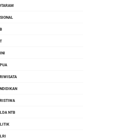
OTARAM
SIONAL
B
T
INI
PUA
RIWISATA
NDIDIKAN
RISTIWA
LDA NTB
LITIK
LRI