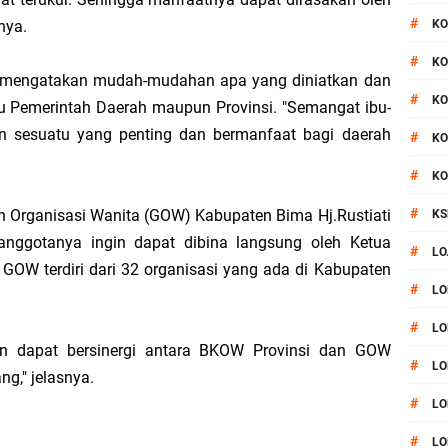
#
nya.
KO
#
KO
 mengatakan mudah-mudahan apa yang diniatkan dan
#
KO
 Pemerintah Daerah maupun Provinsi. "Semangat ibu-
an sesuatu yang penting dan bermanfaat bagi daerah
#
KO
#
KO
#
n Organisasi Wanita (GOW) Kabupaten Bima Hj.Rustiati
KS
nggotanya ingin dapat dibina langsung oleh Ketua
#
LO
W terdiri dari 32 organisasi yang ada di Kabupaten
#
LO
#
LO
an dapat bersinergi antara BKOW Provinsi dan GOW
#
LO
g," jelasnya.
#
LO
#
LO