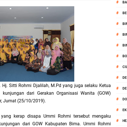
pel Kamtibmas Jelang HUT Ke-81 RI dan Kunjungan Kapolri
#
BA
#
BE
kernis Dorong Sinergi Hadapi Tantangan Kamtibmas
#
BI
ok Timur Ringkus Pelaku Curanmor Bersana BB
#
BI
awal keamanan Acara Selamatan Bendungan Meninting
#
BI
#
B
aram Patroli di Wilayah Ampenan
#
CI
 Sambangi Kepala Lingkungan Taman Perkuat Sinergitas
#
DE
. Hj. Sitti Rohmi Djalilah, M.Pd yang juga selaku Ketua
#
DE
 Serentak 2026 Digelar, Polsek Narmada Siap Jaga Kondusivitas
unjungan dari Gerakan Organisasi Wanita (GOW)
#
D
, Jumat (25/10/2019).
daklanjuti Arahan Ditbinmas, Intensifkan fungsi Polmas
#
EK
 yang kerap disapa Ummi Rohmi tersebut mengaku
, Polsek Selaparang Bagikan Bendera Merah Putih kepada Warga
#
HE
 kunjungan dari GOW Kabupaten Bima. Ummi Rohmi