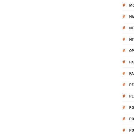
#
M
#
NA
#
NT
#
NT
#
OP
#
PA
#
PA
#
PE
#
PE
#
PO
#
PO
#
PO