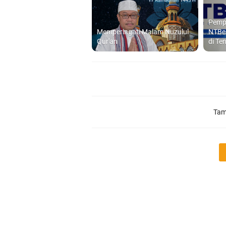
Pempr
Memperingati Malam Nuzulul
NTBel
Qur'an
di T
Tam