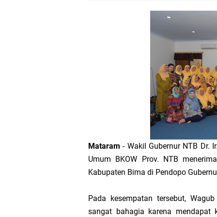
Polres Lotim Gelar A
Kapolda NTB Buka Ra
Tim URC Polres Lomb
Polsek Gunungsari K
Samapta Polresta Mat
Kapolsek Selaparang
Mataram
- Wakil Gubernur NTB Dr. Ir
Sosialisasi Pilkades
Umum BKOW Prov. NTB menerima k
Kabupaten Bima di Pendopo Gubernur
Kapolsek Lingsar Tin
Pada kesempatan tersebut, Wagub
Sambut HUT RI ke-81
sangat bahagia karena mendapat