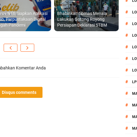
#
LO
#
LO
ov NTB Siapkan Aplikasi
Bhabinkamtibmas Menala
ib, Perpustakaan Digital
Lakukan Gotong Royong
#
LO
engah Pandemi
Persiapan Deklarasi STBM
#
LO
#
LO
#
LO
bahkan Komentar Anda
#
LO
#
LP
Disqus comments
#
M
#
MA
#
M
#
M