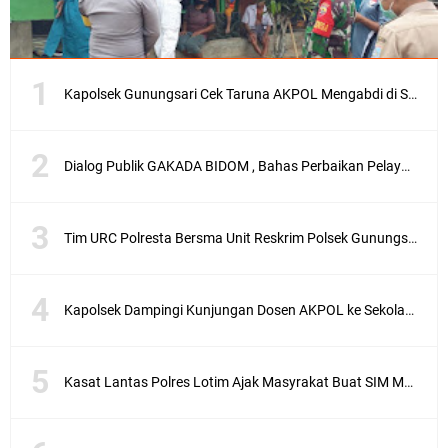
Kapolsek Gunungsari Cek Taruna AKPOL Mengabdi di SRD 4
Dialog Publik GAKADA BIDOM , Bahas Perbaikan Pelayanan Medis di NTB
Tim URC Polresta Bersma Unit Reskrim Polsek Gunungsari Tangkap Pelaku Curanmor
Kapolsek Dampingi Kunjungan Dosen AKPOL ke Sekolah Rakyat Gunungsari
Kasat Lantas Polres Lotim Ajak Masyrakat Buat SIM Melalui SATPAS Bukan Calo