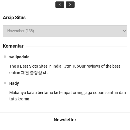
Arsip Situs
Jelang HUT RI Ke_81 LPKA Lombok Tengah
Komentar
Gelar Apel Pembukaan PORSENAP
walipadula
The 8 Best Slots Sites in India | JtmHubOur reviews of the best
online 제천 출장샵 sl …
Hady
Makanya kalau bertamu ke tempat orang,jaga sopan santun dan
LPKA Lombok Tengah Ikuti Kegiatan Donor
tata krama.
Darah Jelang HUT RI_ Ke 81