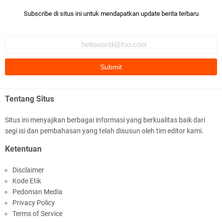
Subscribe di situs ini untuk mendapatkan update berita terbaru
Jelang HUT RI ke_81 _Kunker Kapolri Polda NTB
Gelar Apel Siaga Kamtibmas Serentak
Tentang Situs
Situs ini menyajikan berbagai informasi yang berkualitas baik dari
segi isi dan pembahasan yang telah disusun oleh tim editor kami.
Polres Lombok Timur Raih Predikat 'A' Layanan
Ketentuan
Prima Tingkat Polres Jajaran
Disclaimer
Kode Etik
Pedoman Media
Privacy Policy
Terms of Service