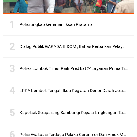
Polisi ungkap kematian Iksan Pratama
Dialog Publik GAKADA BIDOM , Bahas Perbaikan Pelayanan Medis di NTB
Polres Lombok Timur Raih Predikat 'A' Layanan Prima Tingkat Polres Jajaran
LPKA Lombok Tengah Ikuti Kegiatan Donor Darah Jelang HUT RI_ Ke 81
Kapolsek Selaparang Sambangi Kepala Lingkungan Taman Perkuat Sinergitas
Polisi Evakuasi Terduga Pelaku Curanmor Dari Amuk Masa