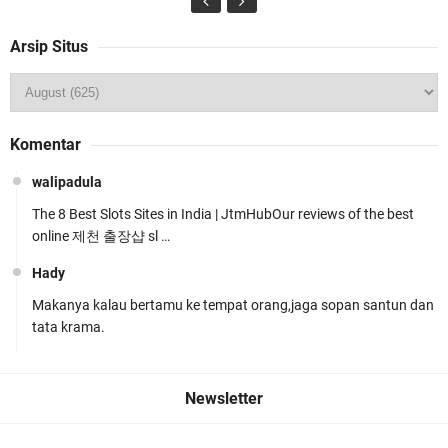
Arsip Situs
Wakapolda NTB Pimpin Patroli Rinjani Presisi di
Komentar
Wilayah Lombok Tengah
walipadula
The 8 Best Slots Sites in India | JtmHubOur reviews of the best
online 제천 출장샵 sl …
Hady
Makanya kalau bertamu ke tempat orang,jaga sopan santun dan
Kapolsek Gunungsari Resmi Diganti ,AKP Imran
tata krama.
Rosyadi, S.H. Siap Melanjukan