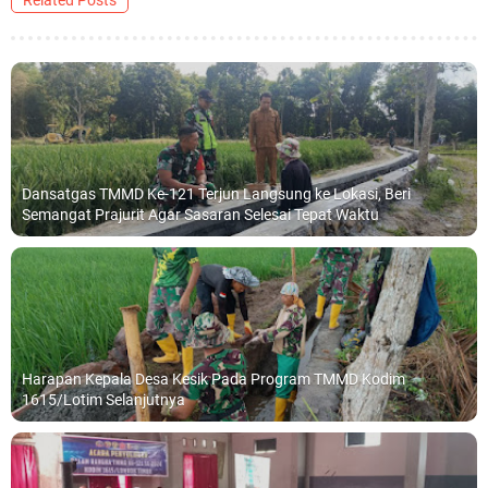
Related Posts
Dansatgas TMMD Ke-121 Terjun Langsung ke Lokasi, Beri
Semangat Prajurit Agar Sasaran Selesai Tepat Waktu
Harapan Kepala Desa Kesik Pada Program TMMD Kodim
1615/Lotim Selanjutnya