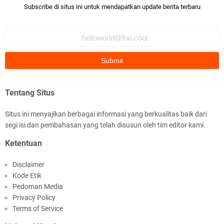
Subscribe di situs ini untuk mendapatkan update berita terbaru
Ditlantas Polda NTB Edukasi Tertib Berlalu di
Pelajar SMPN 1 Gerung
Tentang Situs
Situs ini menyajikan berbagai informasi yang berkualitas baik dari
segi isi dan pembahasan yang telah disusun oleh tim editor kami.
Polda NTB Apresiasi BKTM Lelede Sampaikan
Ketentuan
Pesan Kamtibmas
Disclaimer
Kode Etik
Pedoman Media
Privacy Policy
Terms of Service