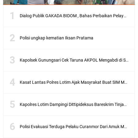
Dialog Publik GAKADA BIDOM , Bahas Perbaikan Pelayanan Medis di NTB
Polisi ungkap kematian Iksan Pratama
Kapolsek Gunungsari Cek Taruna AKPOL Mengabdi di SRD 4
Kasat Lantas Polres Lotim Ajak Masyrakat Buat SIM Melalui SATPAS Bukan Calo
Kapolres Lotim Dampingi Dittipideksus Bareskrim Tinjau Sentra Bawah Putih Sembalun
Polisi Evakuasi Terduga Pelaku Curanmor Dari Amuk Masa