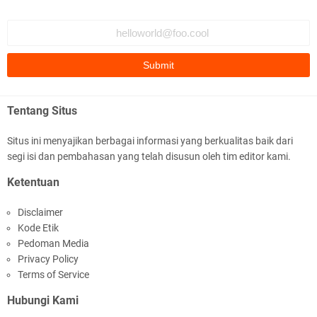
Ditlantas Polda NTB Edukasi Tertib Berlalu di
Pelajar SMPN 1 Gerung
Tentang Situs
Situs ini menyajikan berbagai informasi yang berkualitas baik dari
segi isi dan pembahasan yang telah disusun oleh tim editor kami.
Polda NTB Apresiasi BKTM Lelede Sampaikan
Ketentuan
Pesan Kamtibmas
Disclaimer
Kode Etik
Pedoman Media
Privacy Policy
Terms of Service
Hubungi Kami
Jelang HUT RI Ke_81 LPKA Lombok Tengah