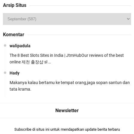
Arsip Situs
Wakapolda NTB Pimpin Patroli Rinjani Presisi di
Komentar
Wilayah Lombok Tengah
walipadula
The 8 Best Slots Sites in India | JtmHubOur reviews of the best
online 제천 출장샵 sl …
Hady
Makanya kalau bertamu ke tempat orang,jaga sopan santun dan
Kapolsek Gunungsari Resmi Diganti ,AKP Imran
tata krama.
Rosyadi, S.H. Siap Melanjukan
Subscribe di situs ini untuk mendapatkan update berita terbaru