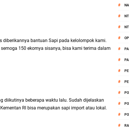
#
NA
#
NT
#
NT
#
OP
s diberikannya bantuan Sapi pada kelolompok kami.
, semoga 150 ekornya sisanya, bisa kami terima dalam
#
PA
#
PA
#
PE
#
PE
#
PO
diikutinya beberapa waktu lalu. Sudah dijelaskan
#
PO
 Kementan RI bisa merupakan sapi import atau lokal.
#
PO
#
R