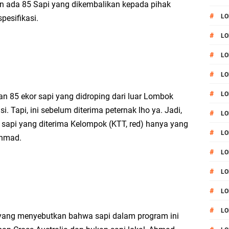
 ada 85 Sapi yang dikembalikan kepada pihak
#
LO
pesifikasi.
#
LO
#
LO
#
LO
#
LO
 85 ekor sapi yang didroping dari luar Lombok
i. Tapi, ini sebelum diterima peternak lho ya. Jadi,
#
LO
api yang diterima Kelompok (KTT, red) hanya yang
#
LO
 Ahmad.
#
LO
#
L
#
LO
#
LO
i yang menyebutkan bahwa sapi dalam program ini