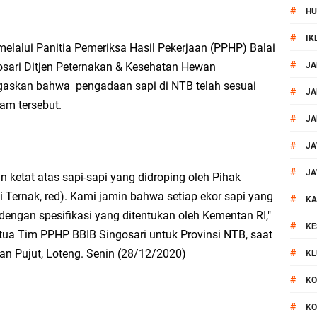
#
HU
, Polsek Mataram Ajak Warga Kibarkan Merah Putih
#
IK
elalui Panitia Pemeriksa Hasil Pekerjaan (PPHP) Balai
impin Pemusnahan BB Narkotika dan Pil Exstasi
#
osari Ditjen Peternakan & Kesehatan Hewan
JA
gaskan bahwa pengadaan sapi di NTB telah sesuai
uga Pelaku Curanmor Dari Amuk Masa
#
JA
ram tersebut.
#
JA
 Mataram Patroli Sisir Wilayah Cakranegara
#
JA
TB Sidak Dan Tes Urine Bagi WBP Lapas Selong
#
JA
ketat atas sapi-sapi yang didroping oleh Pihak
Ternak, red). Kami jamin bahwa setiap ekor sapi yang
#
ok Timur Ringkus Pelaku Curanmor Bersana BB
KA
 dengan spesifikasi yang ditentukan oleh Kementan RI,"
#
KE
ua Tim PPHP BBIB Singosari untuk Provinsi NTB, saat
awal keamanan Acara Selamatan Bendungan Meninting
n Pujut, Loteng. Senin (28/12/2020)
#
KL
aram Patroli di Wilayah Ampenan
#
KO
#
KO
 Sambangi Kepala Lingkungan Taman Perkuat Sinergitas