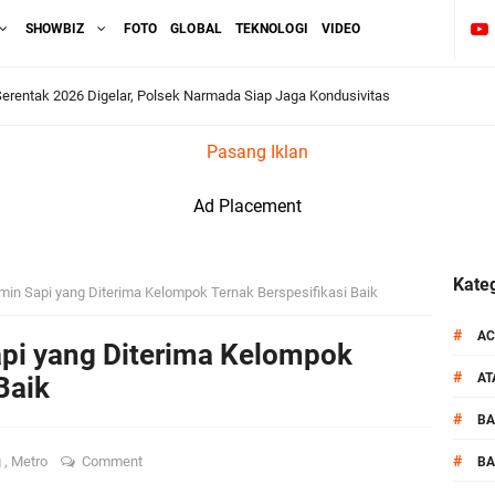
SHOWBIZ
FOTO
GLOBAL
TEKNOLOGI
VIDEO
 Serentak 2026 Digelar, Polsek Narmada Siap Jaga Kondusivitas
Pasang Iklan
daklanjuti Arahan Ditbinmas, Intensifkan fungsi Polmas
Ad Placement
, Polsek Selaparang Bagikan Bendera Merah Putih kepada Warga
or Dibekuk Polisi, Motor Curian Dijual ke Lombok Tengah
Kateg
in Sapi yang Diterima Kelompok Ternak Berspesifikasi Baik
si Polisi Berhasil Ungkap Kasus Kematian Mahasiswi NDR
#
AC
pi yang Diterima Kelompok
#
A
Baik
 Batu Pertama Balai Kemitraan Polri dan Masyarakat
#
B
kan Pengamanan MotoGP 2026
#
g
,
Metro
Comment
BA