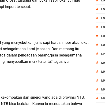
n Cross Australia dan bukan sapi lokal, Ahmad
#
LO
pi import tersebut.
#
LO
#
LO
#
LO
#
LO
 yang menyebutkan jenis sapi harus impor atau lokal.
#
LO
asi sebagaimana kami jelaskan. Dan memang itu
#
LP
 ada dalam pengadaan barang/jasa sebagaimana
ang menyebutkan merk tertentu," tegasnya.
#
M
#
MA
#
M
#
M
kekompakan dan sinergi yang ada di provinsi NTB,
#
M
i NTB bisa berjalan. Karena ia mengatakan bahwa