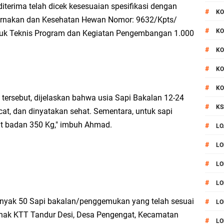
terima telah dicek kesesuaian spesifikasi dengan
#
KO
ernakan dan Kesehatan Hewan Nomor: 9632/Kpts/
#
KO
unjuk Teknis Program dan Kegiatan Pengembangan 1.000
#
KO
#
KO
#
KO
s tersebut, dijelaskan bahwa usia Sapi Bakalan 12-24
#
KS
at, dan dinyatakan sehat. Sementara, untuk sapi
at badan 350 Kg," imbuh Ahmad.
#
LO
#
LO
#
LO
#
LO
ebanyak 50 Sapi bakalan/penggemukan yang telah sesuai
#
LO
 pihak KTT Tandur Desi, Desa Pengengat, Kecamatan
#
LO