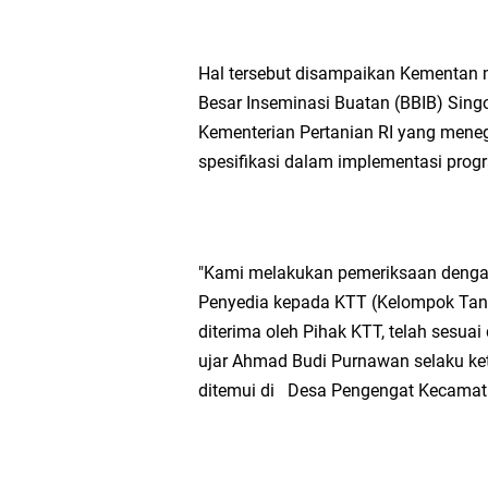
Sambut HUT ke-81 RI
Hal tersebut disampaikan Kementan m
Kapolresta Mataram P
Besar Inseminasi Buatan (BBIB) Sing
Kementerian Pertanian RI yang mene
Polisi Evakuasi Terd
spesifikasi dalam implementasi prog
Sat Samapta Polresta
Kakanwil Ditjenpas N
"Kami melakukan pemeriksaan dengan 
Penyedia kepada KTT (Kelompok Tani 
Tim URC Polres Lomb
diterima oleh Pihak KTT, telah sesuai
ujar Ahmad Budi Purnawan selaku ket
Polsek Gunungsari K
ditemui di Desa Pengengat Kecamata
Samapta Polresta Mat
Kapolsek Selaparang