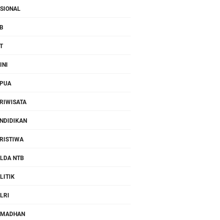
SIONAL
B
T
INI
PUA
RIWISATA
NDIDIKAN
RISTIWA
LDA NTB
LITIK
LRI
AMADHAN