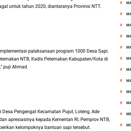
#
MA
gagal untuk tahun 2020, diantaranya Provinsi NTT.
#
M
#
MA
#
M
#
M
m implementasi palaksanaan program 1000 Desa Sapi.
#
ternakan NTB, Kadis Peternakan Kabupaten/Kota di
M
," puji Ahmad.
#
M
#
M
#
M
#
M
i Desa Pengengat Kecamatan Pujut, Loteng, Ade
#
M
dan apresiasinya kepada Kementan RI, Pemprov NTB,
#
M
erikan kelompoknya bantuan sapi tersebut.