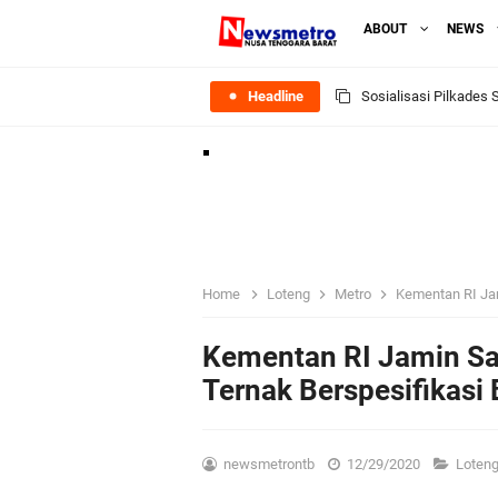
ABOUT
NEWS
Headline
Sosialisasi Pilkades
Kapolsek Lingsar Tin
Sambut HUT RI ke-81
Dua Residivis Curanm
Home
Loteng
Metro
Kementan RI Jam
LPA Mataram. Apresia
Kementan RI Jamin Sa
Ternak Berspesifikasi 
Kapolda NTB Letakkan
Kapolda NTB Matang
newsmetrontb
12/29/2020
Loten