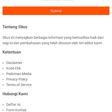
Ke-81 RI dan Kunjungan Kapolri
Tentang Situs
Situs ini menyajikan berbagai informasi yang berkualitas baik dari
segi isi dan pembahasan yang telah disusun oleh tim editor kami.
Kapolda NTB Buka Rakernis Dorong Sinergi
Ketentuan
Hadapi Tantangan Kamtibmas
Disclaimer
Kode Etik
Pedoman Media
Privacy Policy
Terms of Service
Hubungi Kami
Tim URC Polres Lombok Timur Ringkus Pelaku
Daftar Isi
Curanmor Bersana BB
Form Kontak