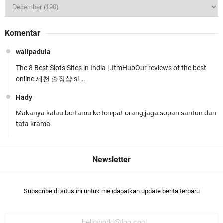
Jelang HUT RI ke_81 _Kunker Kapolri Polda NTB
Komentar
Gelar Apel Siaga Kamtibmas Serentak
walipadula
The 8 Best Slots Sites in India | JtmHubOur reviews of the best
online 제천 출장샵 sl …
Hady
Makanya kalau bertamu ke tempat orang,jaga sopan santun dan
Polres Lombok Timur Raih Predikat 'A' Layanan
tata krama.
Prima Tingkat Polres Jajaran
Subscribe di situs ini untuk mendapatkan update berita terbaru
Polres Lotim Gelar Apel Kamtibmas Jelang HUT