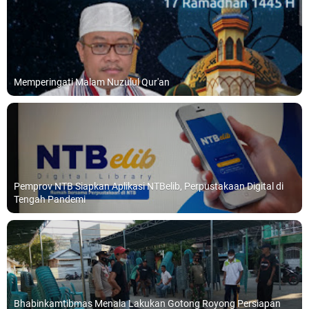
Memperingati Malam Nuzulul Qur'an
Pemprov NTB Siapkan Aplikasi NTBelib, Perpustakaan Digital di
Tengah Pandemi
Bhabinkamtibmas Menala Lakukan Gotong Royong Persiapan