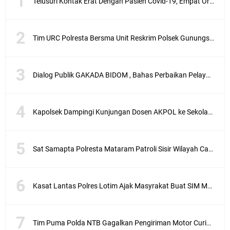
Telusuri Kontak Erat Dengan Pasien Covid-19, Empat Orang di Desa Kedaro Sekotong Dirapid
Tim URC Polresta Bersma Unit Reskrim Polsek Gunungsari Tangkap Pelaku Curanmor
Dialog Publik GAKADA BIDOM , Bahas Perbaikan Pelayanan Medis di NTB
Kapolsek Dampingi Kunjungan Dosen AKPOL ke Sekolah Rakyat Gunungsari
Sat Samapta Polresta Mataram Patroli Sisir Wilayah Cakranegara
Kasat Lantas Polres Lotim Ajak Masyrakat Buat SIM Melalui SATPAS Bukan Calo
Tim Puma Polda NTB Gagalkan Pengiriman Motor Curian ke Dompu