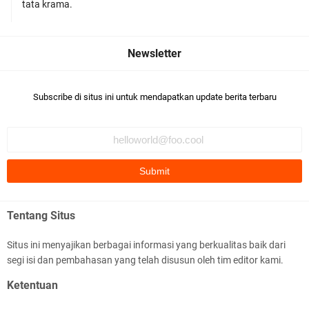
Polsek Gunungsari Kawal keamanan Acara
tata krama.
Selamatan Bendungan Meninting
Subscribe di situs ini untuk mendapatkan update berita terbaru
Samapta Polresta Mataram Patroli di Wilayah
Ampenan
Tentang Situs
Situs ini menyajikan berbagai informasi yang berkualitas baik dari
segi isi dan pembahasan yang telah disusun oleh tim editor kami.
Kapolsek Selaparang Sambangi Kepala
Ketentuan
Lingkungan Taman Perkuat Sinergitas