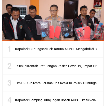
Kapolsek Gunungsari Cek Taruna AKPOL Mengabdi di SRD 4
Telusuri Kontak Erat Dengan Pasien Covid-19, Empat Orang di Desa Kedaro Sekotong Dirapid
Tim URC Polresta Bersma Unit Reskrim Polsek Gunungsari Tangkap Pelaku Curanmor
Kapolsek Dampingi Kunjungan Dosen AKPOL ke Sekolah Rakyat Gunungsari