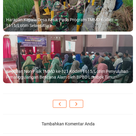
Harapan Kepala Desa Kesik Pada Program TMMD Kodim
1615/Lotim Selanjutnya
Kegiatan Non-Fisik TMMD ke-121 Kodim 1615/Lotim Penyuluhan
Penanggulangan Bencana Alam oleh BPBD Lombok Timur
Tambahkan Komentar Anda