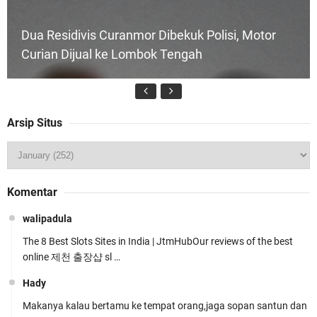
Dua Residivis Curanmor Dibekuk Polisi, Motor
Curian Dijual ke Lombok Tengah
Arsip Situs
Tim URC Polres Lombok Timur Ringkus Pelaku
Komentar
Curanmor Bersana BB
walipadula
The 8 Best Slots Sites in India | JtmHubOur reviews of the best
online 제천 출장샵 sl …
Hady
Makanya kalau bertamu ke tempat orang,jaga sopan santun dan