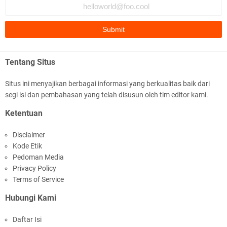
Polres Lotim Gelar Apel Kamtibmas Jelang HUT
Ke-81 RI dan Kunjungan Kapolri
Tentang Situs
Situs ini menyajikan berbagai informasi yang berkualitas baik dari
segi isi dan pembahasan yang telah disusun oleh tim editor kami.
Kapolda NTB Buka Rakernis Dorong Sinergi
Ketentuan
Hadapi Tantangan Kamtibmas
Disclaimer
Kode Etik
Pedoman Media
Privacy Policy
Terms of Service
Hubungi Kami
Tim URC Polres Lombok Timur Ringkus Pelaku
Daftar Isi
Curanmor Bersana BB