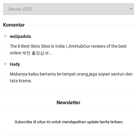
Jelang HUT RI ke_81 _Kunker Kapolri Polda NTB
Komentar
Gelar Apel Siaga Kamtibmas Serentak
walipadula
The 8 Best Slots Sites in India | JtmHubOur reviews of the best
online 제천 출장샵 sl …
Hady
Makanya kalau bertamu ke tempat orang,jaga sopan santun dan
Polres Lombok Timur Raih Predikat 'A' Layanan
tata krama.
Prima Tingkat Polres Jajaran
Subscribe di situs ini untuk mendapatkan update berita terbaru