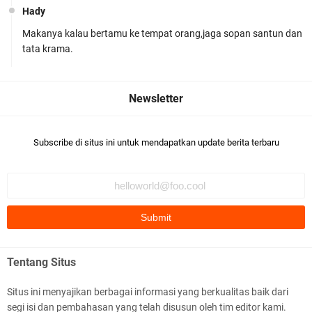
Hady
Makanya kalau bertamu ke tempat orang,jaga sopan santun dan
Ditlantas Polda NTB Edukasi Tertib Berlalu di
tata krama.
Pelajar SMPN 1 Gerung
Subscribe di situs ini untuk mendapatkan update berita terbaru
Polda NTB Apresiasi BKTM Lelede Sampaikan
Pesan Kamtibmas
Tentang Situs
Situs ini menyajikan berbagai informasi yang berkualitas baik dari
segi isi dan pembahasan yang telah disusun oleh tim editor kami.