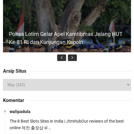
Polres Lotim Gelar Apel Kamtibmas Jelang HUT
Ke-81 RI dan Kunjungan Kapolri
Arsip Situs
Kapolsek Gunungsari Resmi Diganti ,AKP Imran
Komentar
Rosyadi, S.H. Siap Melanjukan
walipadula
The 8 Best Slots Sites in India | JtmHubOur reviews of the best
online 제천 출장샵 sl …