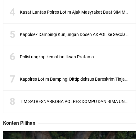
Kasat Lantas Polres Lotim Ajak Masyrakat Buat SIM Melalui SATPAS Bukan Calo
Kapolsek Dampingi Kunjungan Dosen AKPOL ke Sekolah Rakyat Gunungsari
Polisi ungkap kematian Iksan Pratama
Kapolres Lotim Dampingi Dittipideksus Bareskrim Tinjau Sentra Bawah Putih Sembalun
TIM SATRESNARKOBA POLRES DOMPU DAN BIMA UNGKAP KASUS NARKOBA VIA JASA PENGIRIMAN BARANG JNE
Konten Pilihan