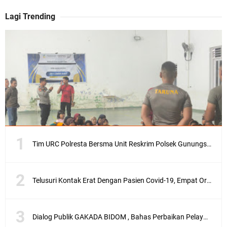
Lagi Trending
Tim URC Polresta Bersma Unit Reskrim Polsek Gunungsari Tangkap Pelaku Curanmor
Telusuri Kontak Erat Dengan Pasien Covid-19, Empat Orang di Desa Kedaro Sekotong Dirapid
Dialog Publik GAKADA BIDOM , Bahas Perbaikan Pelayanan Medis di NTB