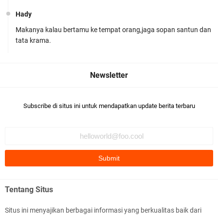
Hady
Makanya kalau bertamu ke tempat orang,jaga sopan santun dan
Polres Lombok Timur Raih Predikat 'A' Layanan
tata krama.
Prima Tingkat Polres Jajaran
Subscribe di situs ini untuk mendapatkan update berita terbaru
Polres Lotim Gelar Apel Kamtibmas Jelang HUT
Ke-81 RI dan Kunjungan Kapolri
Tentang Situs
Situs ini menyajikan berbagai informasi yang berkualitas baik dari