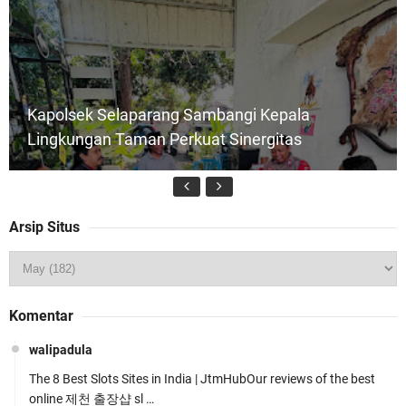
Kapolsek Selaparang Sambangi Kepala
Lingkungan Taman Perkuat Sinergitas
Arsip Situs
Jelang HUT RI ke_81 _Kunker Kapolri Polda NTB
Komentar
Gelar Apel Siaga Kamtibmas Serentak
walipadula
The 8 Best Slots Sites in India | JtmHubOur reviews of the best
online 제천 출장샵 sl …