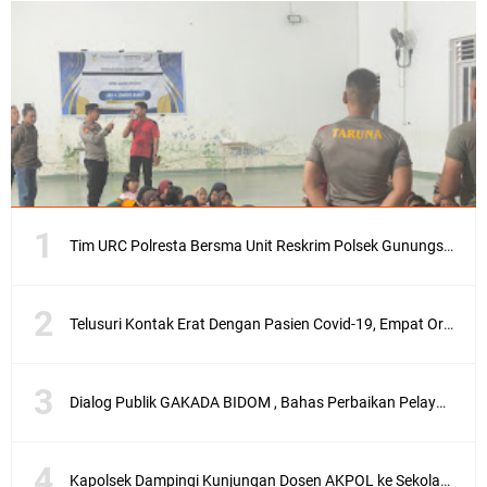
Tim URC Polresta Bersma Unit Reskrim Polsek Gunungsari Tangkap Pelaku Curanmor
Telusuri Kontak Erat Dengan Pasien Covid-19, Empat Orang di Desa Kedaro Sekotong Dirapid
Dialog Publik GAKADA BIDOM , Bahas Perbaikan Pelayanan Medis di NTB
Kapolsek Dampingi Kunjungan Dosen AKPOL ke Sekolah Rakyat Gunungsari