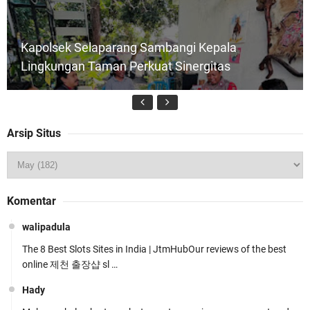
Kapolsek Selaparang Sambangi Kepala
Lingkungan Taman Perkuat Sinergitas
Arsip Situs
Jelang HUT RI ke_81 _Kunker Kapolri Polda NTB
Komentar
Gelar Apel Siaga Kamtibmas Serentak
walipadula
The 8 Best Slots Sites in India | JtmHubOur reviews of the best
online 제천 출장샵 sl …
Hady