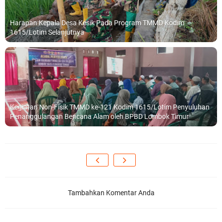
Harapan Kepala Desa Kesik Pada Program TMMD Kodim
1615/Lotim Selanjutnya
Kegiatan Non-Fisik TMMD ke-121 Kodim 1615/Lotim Penyuluhan
Penanggulangan Bencana Alam oleh BPBD Lombok Timur
Tambahkan Komentar Anda