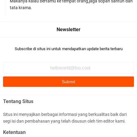
Makanya kalau bertamu ke tempat orang,jaga sopan santun dan
Polres Lombok Timur Raih Predikat 'A' Layanan
tata krama.
Prima Tingkat Polres Jajaran
Subscribe di situs ini untuk mendapatkan update berita terbaru
Polres Lotim Gelar Apel Kamtibmas Jelang HUT
Ke-81 RI dan Kunjungan Kapolri
Tentang Situs
Situs ini menyajikan berbagai informasi yang berkualitas baik dari
segi isi dan pembahasan yang telah disusun oleh tim editor kami.
Kapolda NTB Buka Rakernis Dorong Sinergi
Ketentuan