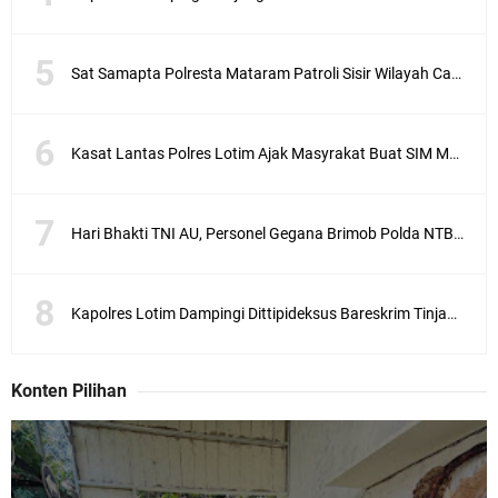
Sat Samapta Polresta Mataram Patroli Sisir Wilayah Cakranegara
Kasat Lantas Polres Lotim Ajak Masyrakat Buat SIM Melalui SATPAS Bukan Calo
Hari Bhakti TNI AU, Personel Gegana Brimob Polda NTB Donor Darah
Kapolres Lotim Dampingi Dittipideksus Bareskrim Tinjau Sentra Bawah Putih Sembalun
Konten Pilihan