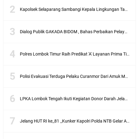
Kapolsek Selaparang Sambangi Kepala Lingkungan Taman Perkuat Sinergitas
Dialog Publik GAKADA BIDOM , Bahas Perbaikan Pelayanan Medis di NTB
Polres Lombok Timur Raih Predikat 'A' Layanan Prima Tingkat Polres Jajaran
Polisi Evakuasi Terduga Pelaku Curanmor Dari Amuk Masa
LPKA Lombok Tengah Ikuti Kegiatan Donor Darah Jelang HUT RI_ Ke 81
Jelang HUT RI ke_81 _Kunker Kapolri Polda NTB Gelar Apel Siaga Kamtibmas Serentak