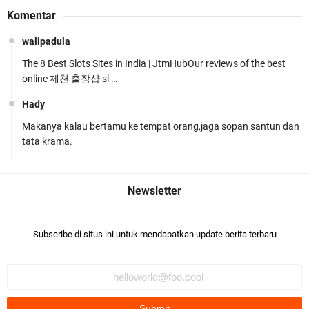
Wakapolda NTB Pimpin Patroli Rinjani Presisi di
Komentar
Wilayah Lombok Tengah
walipadula
The 8 Best Slots Sites in India | JtmHubOur reviews of the best
online 제천 출장샵 sl …
Hady
Makanya kalau bertamu ke tempat orang,jaga sopan santun dan
Kapolsek Gunungsari Resmi Diganti ,AKP Imran
tata krama.
Rosyadi, S.H. Siap Melanjukan
Subscribe di situs ini untuk mendapatkan update berita terbaru
Ditlantas Polda NTB Edukasi Tertib Berlalu di
Pelajar SMPN 1 Gerung