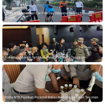
Polda NTB Amankan Car Free Day Udayana Melalui Patroli
Sepeda
Polresta Mataram Tertibkan Peredaran Miras Tanpa Izin
Polda NTB Pastikan Personel Bebas Narkoba, Lakukan Tes Urien