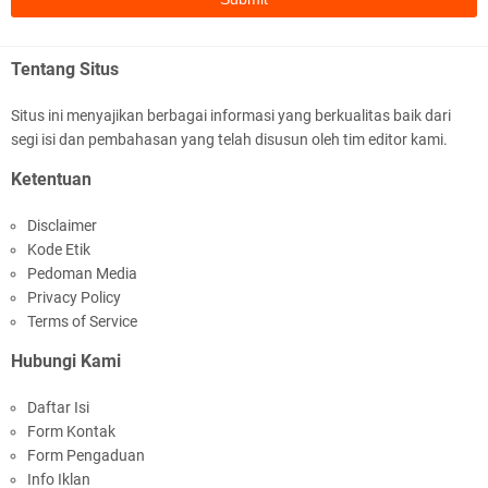
Tentang Situs
Situs ini menyajikan berbagai informasi yang berkualitas baik dari
segi isi dan pembahasan yang telah disusun oleh tim editor kami.
Polda NTB Apresiasi BKTM Lelede Sampaikan
Ketentuan
Pesan Kamtibmas
Disclaimer
Kode Etik
Pedoman Media
Privacy Policy
Terms of Service
Hubungi Kami
Jelang HUT RI Ke_81 LPKA Lombok Tengah
Daftar Isi
Gelar Apel Pembukaan PORSENAP
Form Kontak
Form Pengaduan
Info Iklan