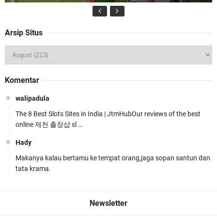
Arsip Situs
Kapolda NTB Buka Rakernis Dorong Sinergi
Komentar
Hadapi Tantangan Kamtibmas
walipadula
The 8 Best Slots Sites in India | JtmHubOur reviews of the best
online 제천 출장샵 sl …
Hady
Makanya kalau bertamu ke tempat orang,jaga sopan santun dan
Tim URC Polres Lombok Timur Ringkus Pelaku
tata krama.
Curanmor Bersana BB