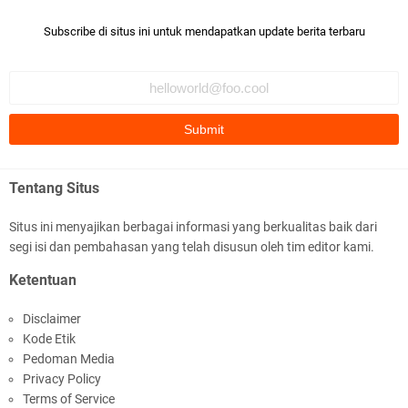
Subscribe di situs ini untuk mendapatkan update berita terbaru
Polsek Gunungsari Kawal keamanan Acara
Selamatan Bendungan Meninting
Tentang Situs
Situs ini menyajikan berbagai informasi yang berkualitas baik dari
segi isi dan pembahasan yang telah disusun oleh tim editor kami.
Samapta Polresta Mataram Patroli di Wilayah
Ketentuan
Ampenan
Disclaimer
Kode Etik
Pedoman Media
Privacy Policy
Terms of Service