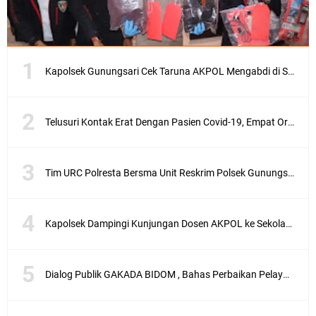
Kapolsek Gunungsari Cek Taruna AKPOL Mengabdi di SRD 4
Telusuri Kontak Erat Dengan Pasien Covid-19, Empat Orang di Desa Kedaro Sekotong Dirapid
Tim URC Polresta Bersma Unit Reskrim Polsek Gunungsari Tangkap Pelaku Curanmor
Kapolsek Dampingi Kunjungan Dosen AKPOL ke Sekolah Rakyat Gunungsari
Dialog Publik GAKADA BIDOM , Bahas Perbaikan Pelayanan Medis di NTB