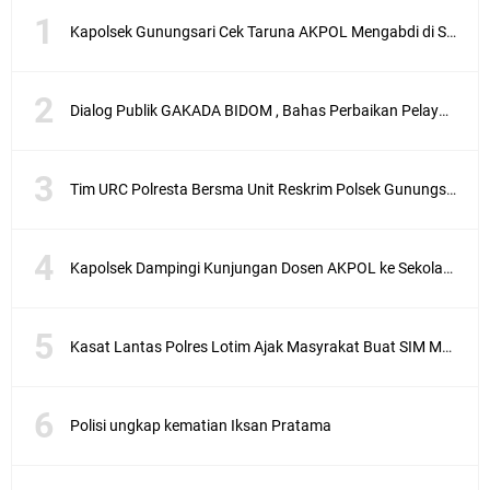
Kapolsek Gunungsari Cek Taruna AKPOL Mengabdi di SRD 4
Dialog Publik GAKADA BIDOM , Bahas Perbaikan Pelayanan Medis di NTB
Tim URC Polresta Bersma Unit Reskrim Polsek Gunungsari Tangkap Pelaku Curanmor
Kapolsek Dampingi Kunjungan Dosen AKPOL ke Sekolah Rakyat Gunungsari
Kasat Lantas Polres Lotim Ajak Masyrakat Buat SIM Melalui SATPAS Bukan Calo
Polisi ungkap kematian Iksan Pratama