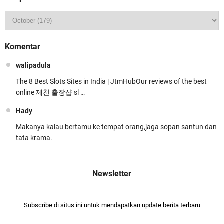
Ditlantas Polda NTB Edukasi Tertib Berlalu di
Komentar
Pelajar SMPN 1 Gerung
walipadula
The 8 Best Slots Sites in India | JtmHubOur reviews of the best
online 제천 출장샵 sl …
Hady
Makanya kalau bertamu ke tempat orang,jaga sopan santun dan
Polda NTB Apresiasi BKTM Lelede Sampaikan
tata krama.
Pesan Kamtibmas
Subscribe di situs ini untuk mendapatkan update berita terbaru