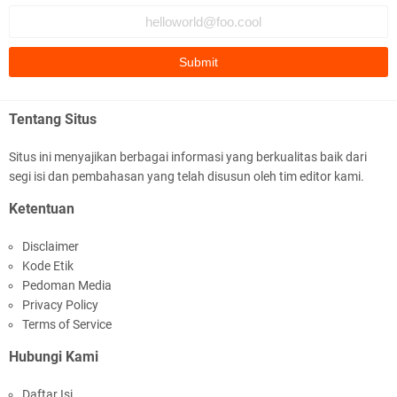
Jelang HUT RI Ke_81 LPKA Lombok Tengah
Gelar Apel Pembukaan PORSENAP
Tentang Situs
Situs ini menyajikan berbagai informasi yang berkualitas baik dari
segi isi dan pembahasan yang telah disusun oleh tim editor kami.
LPKA Lombok Tengah Ikuti Kegiatan Donor
Ketentuan
Darah Jelang HUT RI_ Ke 81
Disclaimer
Kode Etik
Pedoman Media
Privacy Policy
Terms of Service
Hubungi Kami
Jelang HUT RI ke_81 _Kunker Kapolri Polda NTB
Daftar Isi