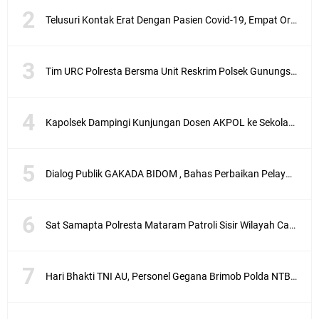
Telusuri Kontak Erat Dengan Pasien Covid-19, Empat Orang di Desa Kedaro Sekotong Dirapid
Tim URC Polresta Bersma Unit Reskrim Polsek Gunungsari Tangkap Pelaku Curanmor
Kapolsek Dampingi Kunjungan Dosen AKPOL ke Sekolah Rakyat Gunungsari
Dialog Publik GAKADA BIDOM , Bahas Perbaikan Pelayanan Medis di NTB
Sat Samapta Polresta Mataram Patroli Sisir Wilayah Cakranegara
Hari Bhakti TNI AU, Personel Gegana Brimob Polda NTB Donor Darah