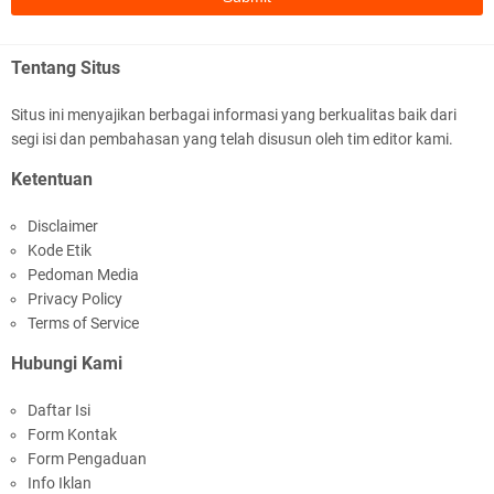
Tentang Situs
Situs ini menyajikan berbagai informasi yang berkualitas baik dari
segi isi dan pembahasan yang telah disusun oleh tim editor kami.
Samapta Polresta Mataram Patroli di Wilayah
Ketentuan
Ampenan
Disclaimer
Kode Etik
Pedoman Media
Privacy Policy
Terms of Service
Hubungi Kami
Kapolsek Selaparang Sambangi Kepala
Daftar Isi
Lingkungan Taman Perkuat Sinergitas
Form Kontak
Form Pengaduan
Info Iklan