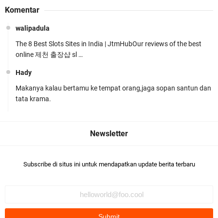
Komentar
Hadapi Tantangan Kamtibmas
walipadula
The 8 Best Slots Sites in India | JtmHubOur reviews of the best
online 제천 출장샵 sl …
Hady
Makanya kalau bertamu ke tempat orang,jaga sopan santun dan
Tim URC Polres Lombok Timur Ringkus Pelaku
tata krama.
Curanmor Bersana BB
Subscribe di situs ini untuk mendapatkan update berita terbaru
Polsek Gunungsari Kawal keamanan Acara
Selamatan Bendungan Meninting