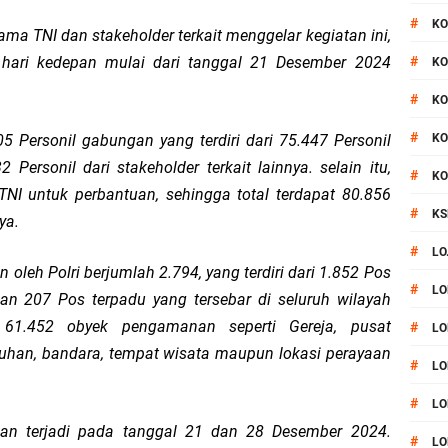
#
KO
a TNI dan stakeholder terkait menggelar kegiatan ini,
hari kedepan mulai dari tanggal 21 Desember 2024
#
KO
#
KO
#
5 Personil gabungan yang terdiri dari 75.447 Personil
KO
 Personil dari stakeholder terkait lainnya. selain itu,
#
KO
TNI untuk perbantuan, sehingga total terdapat 80.856
#
KS
ya.
#
LO
oleh Polri berjumlah 2.794, yang terdiri dari 1.852 Pos
#
LO
n 207 Pos terpadu yang tersebar di seluruh wilayah
1.452 obyek pengamanan seperti Gereja, pusat
#
LO
abuhan, bandara, tempat wisata maupun lokasi perayaan
#
LO
#
LO
kan terjadi pada tanggal 21 dan 28 Desember 2024.
#
LO