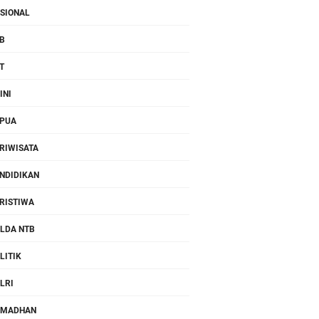
SIONAL
B
T
INI
PUA
RIWISATA
NDIDIKAN
RISTIWA
LDA NTB
LITIK
LRI
AMADHAN