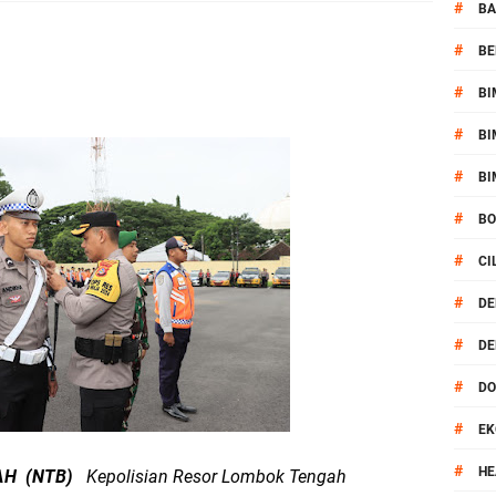
1, Polsek Mataram Bagikan Bendera Merah Putih
#
BA
#
BE
Mataram Petakan Titik Black Spot, Antisipasi Kecelakaan
#
BI
 Kegiatan Polmas di Kelurahan Taman Sari Ampenan
#
BI
 III Bulutangkis Kapolri Cup 2026
#
BI
#
B
akapolda NTB Gelar Program Polmas di Kelurahan Taman Sari
#
CI
, Polsek Mataram Ajak Warga Kibarkan Merah Putih
#
DE
#
DE
impin Pemusnahan BB Narkotika dan Pil Exstasi
#
D
uga Pelaku Curanmor Dari Amuk Masa
#
EK
 Mataram Patroli Sisir Wilayah Cakranegara
#
HE
GAH (NTB)
Kepolisian Resor Lombok Tengah