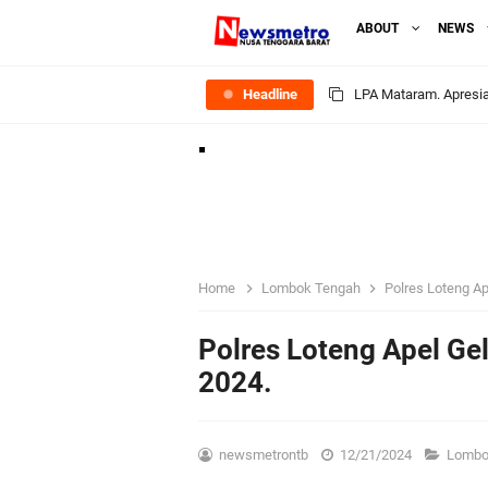
ABOUT
NEWS
Headline
LPA Mataram. Apresia
Kapolda NTB Letakkan
Kapolda NTB Matang
Kapolda NTB Sambut K
Home
Lombok Tengah
Polres Loteng Ap
Polda NTB Perkuat U
Polres Loteng Apel Gel
2024.
Polsek Sandubaya Kaw
Kapolsek Lingsar Apr
newsmetrontb
12/21/2024
Lombo