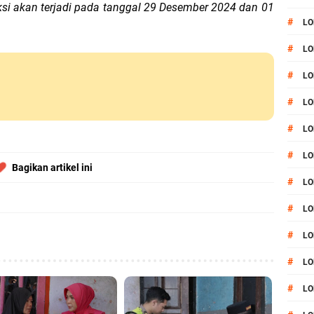
ksi akan terjadi pada tanggal 29 Desember 2024 dan 01
#
LO
#
LO
#
LO
#
LO
#
LO
#
LO
Bagikan artikel ini
#
LO
#
LO
#
L
#
LO
#
LO