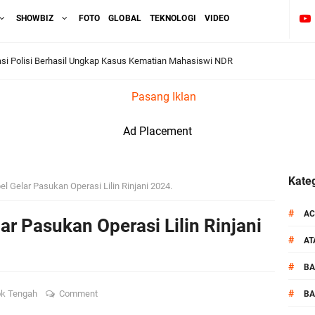
SHOWBIZ
FOTO
GLOBAL
TEKNOLOGI
VIDEO
si Polisi Berhasil Ungkap Kasus Kematian Mahasiswi NDR
Pasang Iklan
 Batu Pertama Balai Kemitraan Polri dan Masyarakat
Ad Placement
kan Pengamanan MotoGP 2026
ontingen Peraih Juara III Badminton Kapolri Cup 2026
Kateg
el Gelar Pasukan Operasi Lilin Rinjani 2024.
paya Cegah Gangguan Kamtibmas Lewat Patroli
#
AC
ar Pasukan Operasi Lilin Rinjani
#
A
al Prosesi Ngaben di Cilinaya
#
B
esiasi Relawan Evakuasi Wisatawan Berikan HT
#
k Tengah
Comment
BA