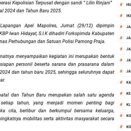
asi Kepolisian Terpusat dengan sandi “ Lilin Rinjani”
#
HU
TB Sidak Dan Tes Urine Bagi WBP Lapas Selong
l 2024 dan Tahun Baru 2025.
#
IK
ok Timur Ringkus Pelaku Curanmor Bersana BB
 Lapangan Apel Mapolres, Jumat (29/12) dipimpin
#
JA
BP Iwan Hidayat, S.I.K dihadiri Forkopimda Kabupaten
awal keamanan Acara Selamatan Bendungan Meninting
#
JA
Dinas Perhubungan dan Satuan Polisi Pamong Praja.
#
JA
aram Patroli di Wilayah Ampenan
anatnya menyampaikan kegiatan ini merupakan bentuk
#
JA
iapan personil beserta sarana dan prasarana dalam
 Sambangi Kepala Lingkungan Taman Perkuat Sinergitas
#
024 dan tahun baru 2025, sehingga seluruhnya dapat
JA
ar.
#
 Serentak 2026 Digelar, Polsek Narmada Siap Jaga Kondusivitas
KA
#
KE
 natal dan Tahun Baru merupakan salah satu agenda
daklanjuti Arahan Ditbinmas, Intensifkan fungsi Polmas
n setiap tahun, yang menjadi momen penting bagi
#
KL
ka cita, berlibur dan berkumpul bersama keluarga,
, Polsek Selaparang Bagikan Bendera Merah Putih kepada Warga
#
KO
gkatnya mobilitas serta aktivitas masyarakat secara
#
KO
or Dibekuk Polisi, Motor Curian Dijual ke Lombok Tengah