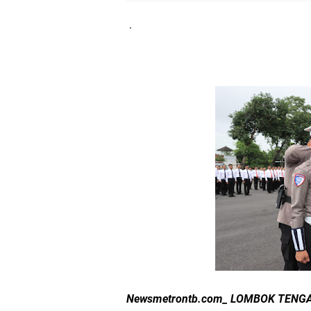
Semarak HUT RI ke-8
.
Sat Lantas Polresta 
Wakapolda NTB Gelar
Polda NTB Sabet Juara
Kapolsek Dampingi W
Sambut HUT ke-81 RI
Kapolresta Mataram P
Polisi Evakuasi Terd
Sat Samapta Polresta
Newsmetrontb.com_ LOMBOK TEN