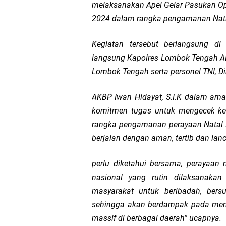
melaksanakan Apel Gelar Pasukan Oper
Kakanwil Ditjenpas N
2024 dalam rangka pengamanan Nata
Tim URC Polres Lomb
Kegiatan tersebut berlangsung di
langsung Kapolres Lombok Tengah AK
Polsek Gunungsari K
Lombok Tengah serta personel TNI, 
Samapta Polresta Mat
AKBP Iwan Hidayat, S.I.K dalam am
komitmen tugas untuk mengecek kes
Kapolsek Selaparang
rangka pengamanan perayaan Natal 2
berjalan dengan aman, tertib dan lanc
Sosialisasi Pilkades
perlu diketahui bersama, perayaan
Kapolsek Lingsar Tin
nasional yang rutin dilaksanaka
masyarakat untuk beribadah, bersu
Sambut HUT RI ke-81
sehingga akan berdampak pada menin
massif di berbagai daerah” ucapnya.
Dua Residivis Curanm