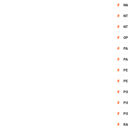
#
NA
#
NT
#
NT
#
OP
#
PA
#
PA
#
PE
#
PE
#
PO
#
PO
#
PO
#
R