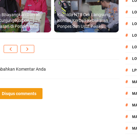
#
LO
#
LO
a Bhayangkari Daerah
Kapolda NTB Cek Langsung
KunjungiKorban
Kondisi Korban Kebakaran
#
LO
rasan di Ponpes BKU
Ponpes dan Usut Pelaku
#
LO
#
LO
#
LO
bahkan Komentar Anda
#
LP
#
M
#
Disqus comments
MA
#
M
#
M
#
M