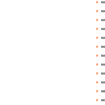
#
MA
#
M
#
MA
#
M
#
M
#
M
#
M
#
M
#
M
#
M
#
M
#
M