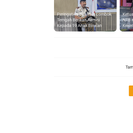
Peringati HAN_LPKA Lombok
Ketu
Temgah Berikan Remisi
NTB 
Kepada 19 Anak Bina'an
Keke
Tam