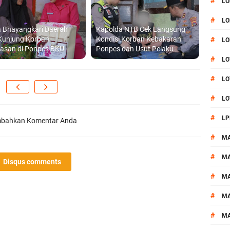
#
LO
#
LO
a Bhayangkari Daerah
Kapolda NTB Cek Langsung
KunjungiKorban
Kondisi Korban Kebakaran
#
LO
rasan di Ponpes BKU
Ponpes dan Usut Pelaku
#
LO
#
LO
#
LO
#
LP
bahkan Komentar Anda
#
M
#
MA
Disqus comments
#
M
#
M
#
M