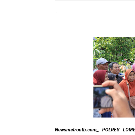
LPA Mataram. Apresia
.
Kapolda NTB Letakkan
Kapolda NTB Matang
Kapolda NTB Sambut K
Polda NTB Perkuat U
Polsek Sandubaya Kaw
Kapolsek Lingsar Apr
Semarak HUT RI ke-8
Sat Lantas Polresta 
Newsmetrontb.com_ POLRES LOM