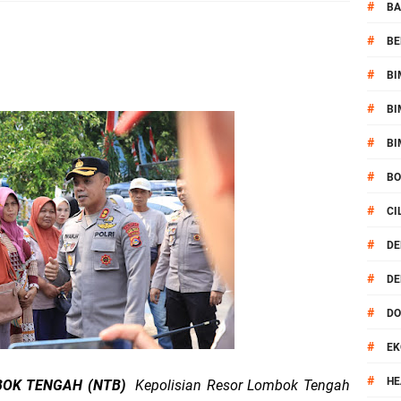
#
BA
si Polisi Berhasil Ungkap Kasus Kematian Mahasiswi NDR
#
BE
 Batu Pertama Balai Kemitraan Polri dan Masyarakat
#
BI
kan Pengamanan MotoGP 2026
#
BI
#
BI
ontingen Peraih Juara III Badminton Kapolri Cup 2026
#
B
paya Cegah Gangguan Kamtibmas Lewat Patroli
#
CI
al Prosesi Ngaben di Cilinaya
#
DE
#
DE
esiasi Relawan Evakuasi Wisatawan Berikan HT
#
D
1, Polsek Mataram Bagikan Bendera Merah Putih
#
EK
#
Mataram Petakan Titik Black Spot, Antisipasi Kecelakaan
HE
BOK TENGAH (NTB)
Kepolisian Resor Lombok Tengah