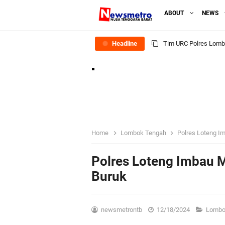
ABOUT
NEWS
Headline
Tim URC Polres Lomb
Polsek Gunungsari K
Samapta Polresta Mat
Kapolsek Selaparang
Sosialisasi Pilkades
Home
Lombok Tengah
Polres Loteng I
Kapolsek Lingsar Tin
Polres Loteng Imbau 
Buruk
Sambut HUT RI ke-81
Dua Residivis Curanm
newsmetrontb
12/18/2024
Lombo