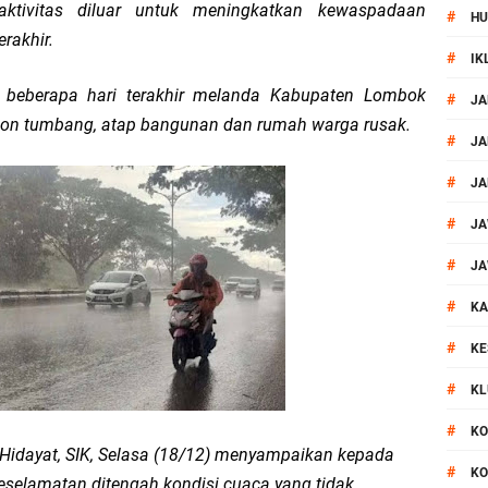
ktivitas diluar untuk meningkatkan kewaspadaan
#
HU
 Kegiatan Polmas di Kelurahan Taman Sari Ampenan
rakhir.
#
IK
 III Bulutangkis Kapolri Cup 2026
g beberapa hari terakhir melanda Kabupaten Lombok
#
JA
on tumbang, atap bangunan dan rumah warga rusak.
#
JA
akapolda NTB Gelar Program Polmas di Kelurahan Taman Sari
#
JA
, Polsek Mataram Ajak Warga Kibarkan Merah Putih
#
JA
impin Pemusnahan BB Narkotika dan Pil Exstasi
#
JA
#
KA
uga Pelaku Curanmor Dari Amuk Masa
#
KE
 Mataram Patroli Sisir Wilayah Cakranegara
#
KL
kernis Dorong Sinergi Hadapi Tantangan Kamtibmas
#
KO
idayat, SIK, Selasa (18/12) menyampaikan kepada
#
KO
selamatan ditengah kondisi cuaca yang tidak