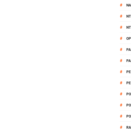
#
NA
#
NT
#
NT
#
OP
#
PA
#
PA
#
PE
#
PE
#
PO
#
PO
#
PO
#
R