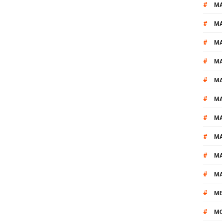
#
MA
#
M
#
MA
#
M
#
M
#
M
#
M
#
M
#
M
#
M
#
M
#
M