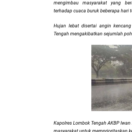
mengimbau masyarakat yang bera
Wakapolda NTB Gelar
terhadap cuaca buruk beberapa hari te
Polda NTB Sabet Juara
Hujan lebat disertai angin kencan
Tengah mengakibatkan sejumlah poh
Kapolsek Dampingi W
Sambut HUT ke-81 RI
Kapolresta Mataram P
Polisi Evakuasi Terd
Sat Samapta Polresta
Kapolda NTB Buka Ra
Kapolres Lombok Tengah AKBP Iwan H
masyarakat untuk memprioritaskan ke