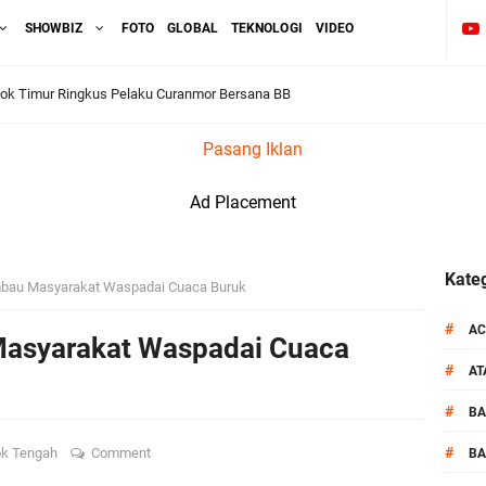
SHOWBIZ
FOTO
GLOBAL
TEKNOLOGI
VIDEO
ok Timur Ringkus Pelaku Curanmor Bersana BB
awal keamanan Acara Selamatan Bendungan Meninting
Pasang Iklan
aram Patroli di Wilayah Ampenan
Ad Placement
 Sambangi Kepala Lingkungan Taman Perkuat Sinergitas
 Serentak 2026 Digelar, Polsek Narmada Siap Jaga Kondusivitas
Kateg
mbau Masyarakat Waspadai Cuaca Buruk
daklanjuti Arahan Ditbinmas, Intensifkan fungsi Polmas
#
AC
Masyarakat Waspadai Cuaca
#
A
, Polsek Selaparang Bagikan Bendera Merah Putih kepada Warga
#
B
or Dibekuk Polisi, Motor Curian Dijual ke Lombok Tengah
#
k Tengah
Comment
BA