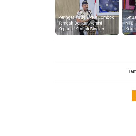
Peringati HAN_LPKA Lombok
Ketu
Temgah Berikan Remisi
NTB 
Kepada 19 Anak Bina'an
Keke
Tam