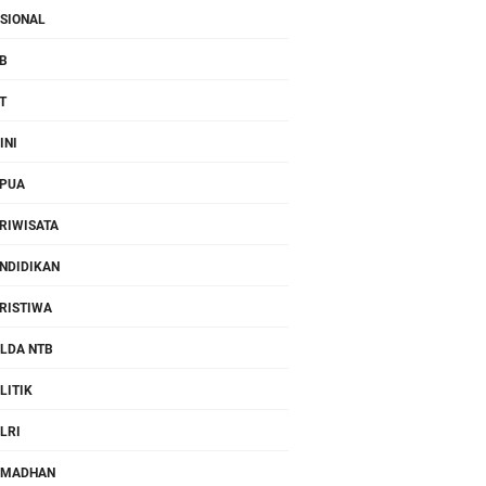
SIONAL
B
T
INI
PUA
RIWISATA
NDIDIKAN
RISTIWA
LDA NTB
LITIK
LRI
AMADHAN