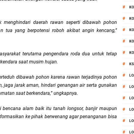
#
KO
#
KO
 menghindari daerah rawan seperti dibawah pohon
#
n tua yang berpotensi roboh akibat angin kencang,”
KO
#
KO
#
KO
asyarakat terutama pengendara roda dua untuk tetap
rkendara saat musim hujan.
#
KS
#
LO
erteduh dibawah pohon karena rawan terjadinya pohon
n, jaga jarak aman, hindari genangan air serta gunakan
#
LO
lamatan saat berkendara,” ungkapnya.
#
LO
i bencana alam baik itu tanah longsor, banjir maupun
#
LO
formasikan ke pihak berwenang agar penanganan bisa
#
LO
#
LO