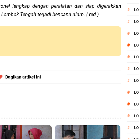
onel lengkap dengan peralatan dan siap digerakkan
#
LO
 Lombok Tengah terjadi bencana alam. ( red )
#
LO
#
LO
#
LO
#
LO
#
LO
Bagikan artikel ini
#
LO
#
LO
#
L
#
LO
#
LO