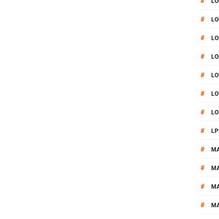
#
LO
#
LO
#
LO
#
LO
#
LO
#
LO
#
LO
#
LP
#
M
#
MA
#
M
#
M