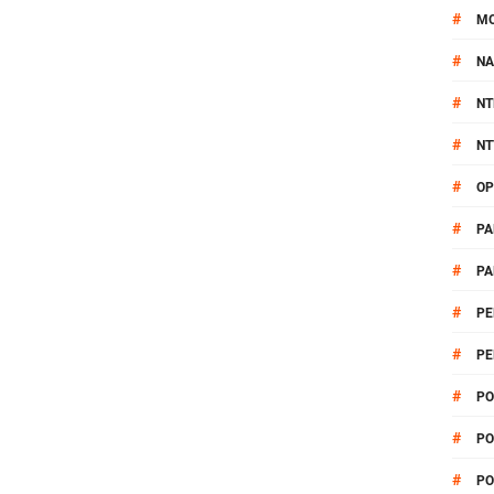
#
M
#
NA
#
NT
#
NT
#
OP
#
PA
#
PA
#
PE
#
PE
#
PO
#
PO
#
PO