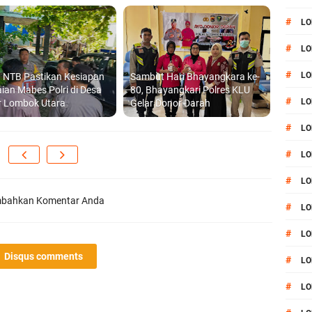
#
LO
#
LO
#
LO
 NTB Pastikan Kesiapan
Sambut Hari Bhayangkara ke-
aian Mabes Polri di Desa
80, Bhayangkari Polres KLU
#
LO
r Lombok Utara
Gelar Donor Darah
#
LO
#
LO
#
LO
bahkan Komentar Anda
#
LO
#
LO
Disqus comments
#
L
#
LO