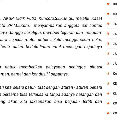
#
HU
or Dibekuk Polisi, Motor Curian Dijual ke Lombok Tengah
#
IK
AKBP Didik Putra Kuncoro,S.I.K.M.Si., melalui Kasat
si Polisi Berhasil Ungkap Kasus Kematian Mahasiswi NDR
#
JA
nto SH.M.I.Kom. menyampaikan anggota Sat Lantas
n raya Gangga sekaligus memberi teguran dan imbauan
 Batu Pertama Balai Kemitraan Polri dan Masyarakat
#
JA
ara sepeda motor untuk selalu menggunakan helm,
#
JA
tib dalam berlalu lintas untuk mencegah terjadinya
kan Pengamanan MotoGP 2026
#
JA
ontingen Peraih Juara III Badminton Kapolri Cup 2026
#
JA
an untuk memberikan pelayanan sehingga situasi
#
 aman, damai dan kondusif," paparnya.
paya Cegah Gangguan Kamtibmas Lewat Patroli
KA
#
KE
 kita selalu patuh, taat dengan aturan - aturan berlalu
al Prosesi Ngaben di Cilinaya
#
KL
an bersama bisa terlaksana tanpa adanya halangan dan
esiasi Relawan Evakuasi Wisatawan Berikan HT
g akan kita laksanakan bisa berjalan tertib dan
#
KO
#
KO
 Patroli Rinjani Presisi di Wilayah Lombok Tengah