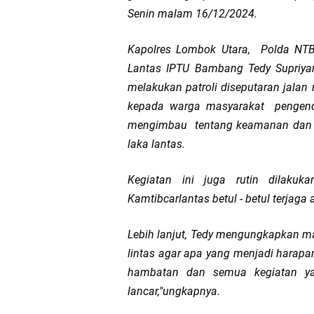
Senin malam 16/12/2024.
Dua Residivis Curanm
Kapolres Lombok Utara, Polda NTB, 
LPA Mataram. Apresia
Lantas IPTU Bambang Tedy Supriya
melakukan patroli diseputaran jala
Kapolda NTB Letakkan
kepada warga masyarakat pengend
mengimbau tentang keamanan dan ter
Kapolda NTB Matang
laka lantas.
Kapolda NTB Sambut K
Kegiatan ini juga rutin dilakuk
Kamtibcarlantas betul - betul terjaga
Polda NTB Perkuat U
Lebih lanjut, Tedy mengungkapkan mari
Polsek Sandubaya Kaw
lintas agar apa yang menjadi harap
Kapolsek Lingsar Apr
hambatan dan semua kegiatan yan
lancar,"ungkapnya.
Wakapolda NTB Pimpin