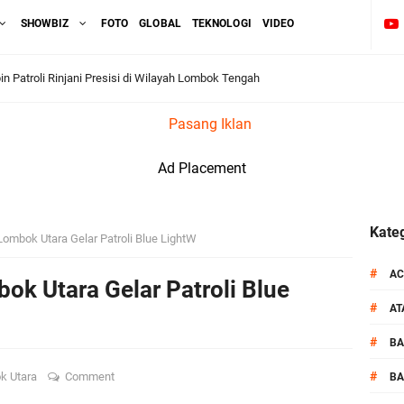
SHOWBIZ
FOTO
GLOBAL
TEKNOLOGI
VIDEO
Resmi Diganti ,AKP Imran Rosyadi, S.H. Siap Melanjukan
Pasang Iklan
dukasi Tertib Berlalu di Pelajar SMPN 1 Gerung
Ad Placement
i BKTM Lelede Sampaikan Pesan Kamtibmas
1 LPKA Lombok Tengah Gelar Apel Pembukaan PORSENAP
Kateg
Lombok Utara Gelar Patroli Blue LightW
kuti Kegiatan Donor Darah Jelang HUT RI_ Ke 81
#
AC
ok Utara Gelar Patroli Blue
#
A
_Kunker Kapolri Polda NTB Gelar Apel Siaga Kamtibmas Serentak
#
B
aih Predikat 'A' Layanan Prima Tingkat Polres Jajaran
#
k Utara
Comment
BA