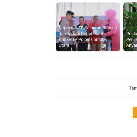
Kapolda NTB Salurkan Bansos
dan Tanam Pohon Saat
Polda
Kunker ke Polres Lombok
Penil
Utara
Anya
Tam