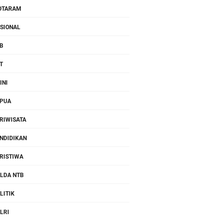
OTARAM
SIONAL
B
T
INI
PUA
RIWISATA
NDIDIKAN
RISTIWA
LDA NTB
LITIK
LRI