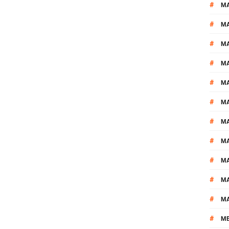
#
M
#
MA
#
M
#
MA
#
M
#
M
#
M
#
M
#
M
#
M
#
M
#
M