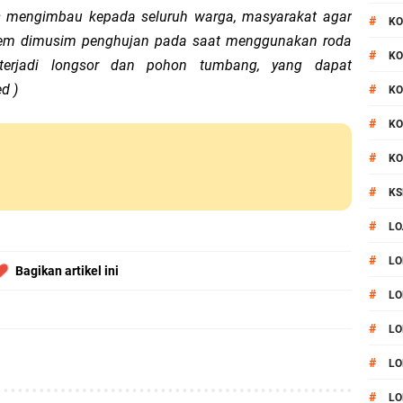
us mengimbau kepada seluruh warga, masyarakat agar
#
KO
eem dimusim penghujan pada saat menggunakan roda
#
KO
terjadi longsor dan pohon tumbang, yang dapat
ed )
#
KO
#
KO
#
KO
#
KS
#
LO
#
LO
Bagikan artikel ini
#
LO
#
LO
#
LO
#
LO