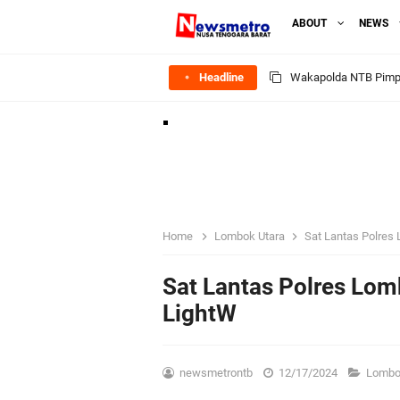
ABOUT
NEWS
Headline
Kapolsek Gunungsari 
Ditlantas Polda NTB E
Polda NTB Apresias
Jelang HUT RI Ke_8
Home
Lombok Utara
Sat Lantas Polres 
LPKA Lombok Tengah I
Sat Lantas Polres Lomb
LightW
Jelang HUT RI ke_81 
Polres Lombok Timur R
newsmetrontb
12/17/2024
Lombo