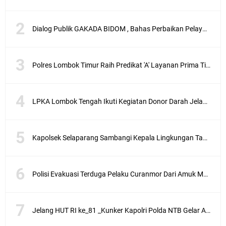
Dialog Publik GAKADA BIDOM , Bahas Perbaikan Pelayanan Medis di NTB
Polres Lombok Timur Raih Predikat 'A' Layanan Prima Tingkat Polres Jajaran
LPKA Lombok Tengah Ikuti Kegiatan Donor Darah Jelang HUT RI_ Ke 81
Kapolsek Selaparang Sambangi Kepala Lingkungan Taman Perkuat Sinergitas
Polisi Evakuasi Terduga Pelaku Curanmor Dari Amuk Masa
Jelang HUT RI ke_81 _Kunker Kapolri Polda NTB Gelar Apel Siaga Kamtibmas Serentak