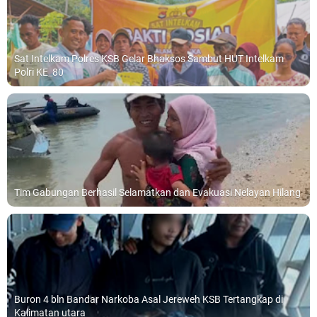
Sat Intelkam Polres KSB Gelar Bhaksos Sambut HUT Intelkam
Polri KE_80
Tim Gabungan Berhasil Selamatkan dan Evakuasi Nelayan Hilang
Buron 4 bln Bandar Narkoba Asal Jereweh KSB Tertangkap di
Kalimatan utara