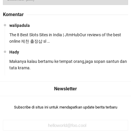
Wakapolda NTB Pimpin Patroli Rinjani Presisi di
Komentar
Wilayah Lombok Tengah
walipadula
The 8 Best Slots Sites in India | JtmHubOur reviews of the best
online 제천 출장샵 sl …
Hady
Makanya kalau bertamu ke tempat orang,jaga sopan santun dan
Kapolsek Gunungsari Resmi Diganti ,AKP Imran
tata krama.
Rosyadi, S.H. Siap Melanjukan
Subscribe di situs ini untuk mendapatkan update berita terbaru
Ditlantas Polda NTB Edukasi Tertib Berlalu di