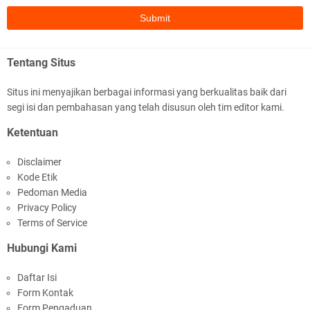
Pelajar SMPN 1 Gerung
Tentang Situs
Situs ini menyajikan berbagai informasi yang berkualitas baik dari
segi isi dan pembahasan yang telah disusun oleh tim editor kami.
Polda NTB Apresiasi BKTM Lelede Sampaikan
Ketentuan
Pesan Kamtibmas
Disclaimer
Kode Etik
Pedoman Media
Privacy Policy
Terms of Service
Hubungi Kami
Jelang HUT RI Ke_81 LPKA Lombok Tengah
Daftar Isi
Gelar Apel Pembukaan PORSENAP
Form Kontak
Form Pengaduan