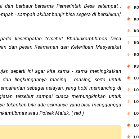
si dan berbaur bersama Pemerintah Desa setempat ,
#
KO
mpah - sampah akibat banjir bisa segera di bersihkan,"
#
KO
#
KO
pada kesempatan tersebut Bhabinkamtibmas Desa
#
KO
an dan pesan Keamanan dan Ketertiban Masyarakat
#
KO
#
KS
jan seperti ini agar kita sama - sama meningkatkan
#
LO
dan lingkungannya masing - masing, serta untuk
encaharian sebagai nelayan, yang hobi memancing di
#
LO
egiatan tersebut sampai cuaca memungkinkan untuk
#
LO
saya tekankan bila ada sekiranya yang bisa mengganggu
kamtibmas atau Polsek Maluk. ( red )
#
LO
#
LO
#
LO