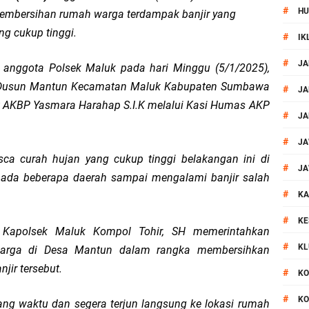
#
HU
embersihan rumah warga terdampak banjir yang
si Polisi Berhasil Ungkap Kasus Kematian Mahasiswi NDR
ng cukup tinggi.
#
IK
 Batu Pertama Balai Kemitraan Polri dan Masyarakat
#
JA
h anggota Polsek Maluk pada hari Minggu (5/1/2025),
di Dusun Mantun Kecamatan Maluk Kabupaten Sumbawa
kan Pengamanan MotoGP 2026
#
JA
at AKBP Yasmara Harahap S.I.K melalui Kasi Humas AKP
#
JA
ontingen Peraih Juara III Badminton Kapolri Cup 2026
#
JA
ca curah hujan yang cukup tinggi belakangan ini di
paya Cegah Gangguan Kamtibmas Lewat Patroli
#
JA
ada beberapa daerah sampai mengalami banjir salah
#
al Prosesi Ngaben di Cilinaya
KA
#
KE
i Kapolsek Maluk Kompol Tohir, SH memerintahkan
esiasi Relawan Evakuasi Wisatawan Berikan HT
#
KL
arga di Desa Mantun dalam rangka membersihkan
1, Polsek Mataram Bagikan Bendera Merah Putih
jir tersebut.
#
KO
#
KO
Resmi Diganti ,AKP Imran Rosyadi, S.H. Siap Melanjukan
g waktu dan segera terjun langsung ke lokasi rumah