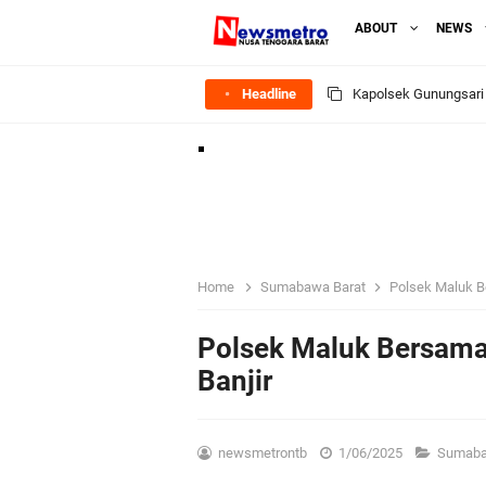
ABOUT
NEWS
Headline
Ditlantas Polda NTB E
Polda NTB Apresias
Jelang HUT RI Ke_8
LPKA Lombok Tengah I
Home
Sumabawa Barat
Polsek Maluk B
Jelang HUT RI ke_81 
Polsek Maluk Bersam
Banjir
Polres Lombok Timur R
Polres Lotim Gelar A
newsmetrontb
1/06/2025
Sumaba