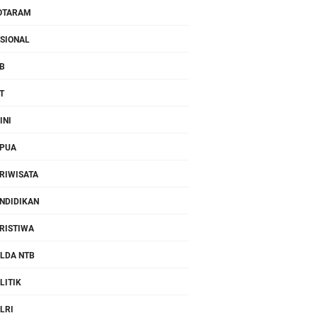
OTARAM
SIONAL
B
T
INI
PUA
RIWISATA
NDIDIKAN
RISTIWA
LDA NTB
LITIK
LRI