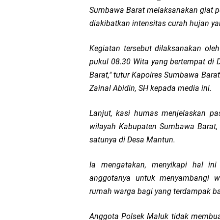
Sumbawa Barat melaksanakan giat p
LPA Mataram. Apresia
diakibatkan intensitas curah hujan ya
Kapolda NTB Letakkan
Kegiatan tersebut dilaksanakan ole
pukul 08.30 Wita yang bertempat 
Kapolda NTB Matang
Barat," tutur Kapolres Sumbawa Bar
Zainal Abidin, SH kepada media ini.
Kapolda NTB Sambut K
Lanjut, kasi humas menjelaskan pas
Polda NTB Perkuat U
wilayah Kabupaten Sumbawa Barat, 
Polsek Sandubaya Kaw
satunya di Desa Mantun.
Ia mengatakan, menyikapi hal in
Kapolsek Lingsar Apr
anggotanya untuk menyambangi w
Semarak HUT RI ke-8
rumah warga bagi yang terdampak ban
Kapolsek Gunungsari 
Anggota Polsek Maluk tidak membuan