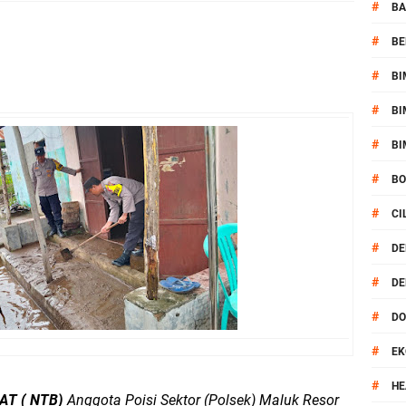
kernis Dorong Sinergi Hadapi Tantangan Kamtibmas
#
BA
#
BE
ok Timur Ringkus Pelaku Curanmor Bersana BB
#
BI
awal keamanan Acara Selamatan Bendungan Meninting
#
BI
aram Patroli di Wilayah Ampenan
#
BI
#
B
 Sambangi Kepala Lingkungan Taman Perkuat Sinergitas
#
CI
 Serentak 2026 Digelar, Polsek Narmada Siap Jaga Kondusivitas
#
DE
#
DE
daklanjuti Arahan Ditbinmas, Intensifkan fungsi Polmas
#
D
, Polsek Selaparang Bagikan Bendera Merah Putih kepada Warga
#
EK
or Dibekuk Polisi, Motor Curian Dijual ke Lombok Tengah
#
HE
AT ( NTB)
Anggota Poisi Sektor (Polsek) Maluk Resor