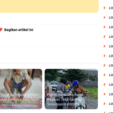
#
LO
#
LO
#
LO
Bagikan artikel ini
#
LO
#
LO
#
LO
#
LO
#
LO
#
LO
#
i Tangkap Terduga pelaku
Polres Sumbawa Barat
L
atan Narkoba Asal Tepas
Bagikan Takjil Sambil
#
Sosialisasi Kamtibmas
LO