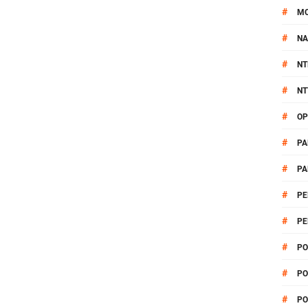
#
M
#
NA
#
NT
#
NT
#
OP
#
PA
#
PA
#
PE
#
PE
#
PO
#
PO
#
PO