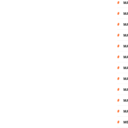
#
M
#
MA
#
M
#
MA
#
M
#
M
#
M
#
M
#
M
#
M
#
M
#
M