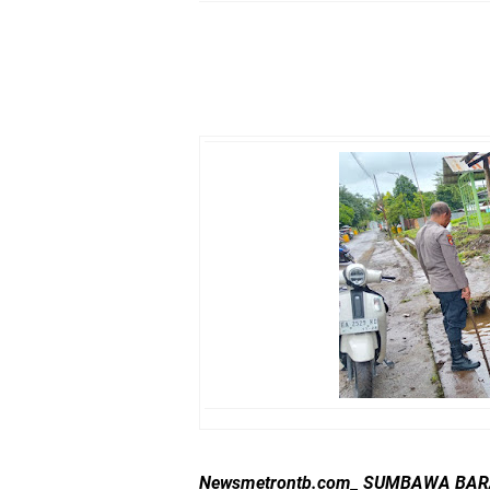
Kapolda NTB Buka Ra
Tim URC Polres Lomb
Polsek Gunungsari K
Samapta Polresta Mat
Kapolsek Selaparang
Sosialisasi Pilkades
Kapolsek Lingsar Tin
Sambut HUT RI ke-81
Dua Residivis Curanm
Newsmetrontb.com_ SUMBAWA BAR