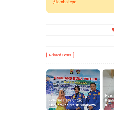
@lombokepo
Related Posts
Polis
Polairud Hadir Untuk
Kejah
Masyarakat Pesisir Sumbawa
KSB