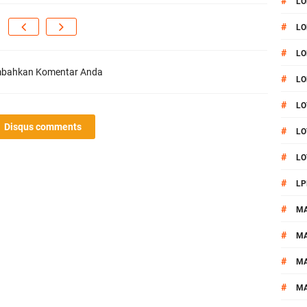
#
LO
#
LO
#
LO
bahkan Komentar Anda
#
LO
#
LO
Disqus comments
#
LO
#
LO
#
LP
#
M
#
MA
#
M
#
M