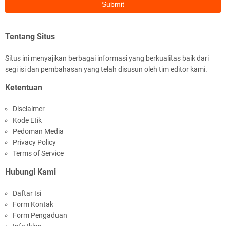
Tentang Situs
Situs ini menyajikan berbagai informasi yang berkualitas baik dari
segi isi dan pembahasan yang telah disusun oleh tim editor kami.
Polres Lombok Timur Raih Predikat 'A' Layanan
Ketentuan
Prima Tingkat Polres Jajaran
Disclaimer
Kode Etik
Pedoman Media
Privacy Policy
Terms of Service
Hubungi Kami
Polres Lotim Gelar Apel Kamtibmas Jelang HUT
Daftar Isi
Ke-81 RI dan Kunjungan Kapolri
Form Kontak
Form Pengaduan