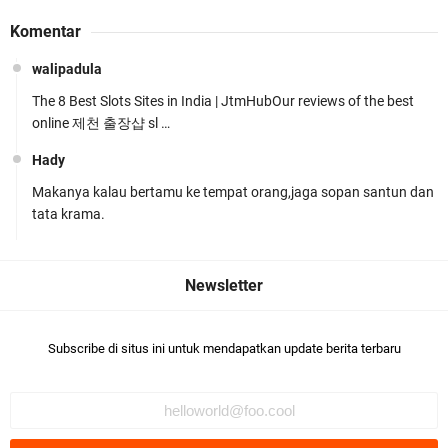
Jelang HUT RI Ke_81 LPKA Lombok Tengah
Komentar
Gelar Apel Pembukaan PORSENAP
walipadula
The 8 Best Slots Sites in India | JtmHubOur reviews of the best
online 제천 출장샵 sl …
Hady
Makanya kalau bertamu ke tempat orang,jaga sopan santun dan
LPKA Lombok Tengah Ikuti Kegiatan Donor
tata krama.
Darah Jelang HUT RI_ Ke 81
Subscribe di situs ini untuk mendapatkan update berita terbaru
Jelang HUT RI ke_81 _Kunker Kapolri Polda NTB
Gelar Apel Siaga Kamtibmas Serentak