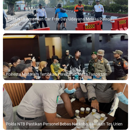
Polda NTB Amankan Car Free Day Udayana Melalui Patroli
Sepeda
Polresta Mataram Tertibkan Peredaran Miras Tanpa Izin
Polda NTB Pastikan Personel Bebas Narkoba, Lakukan Tes Urien