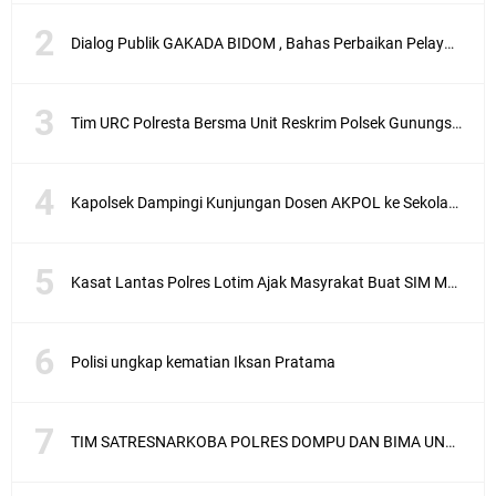
Dialog Publik GAKADA BIDOM , Bahas Perbaikan Pelayanan Medis di NTB
Tim URC Polresta Bersma Unit Reskrim Polsek Gunungsari Tangkap Pelaku Curanmor
Kapolsek Dampingi Kunjungan Dosen AKPOL ke Sekolah Rakyat Gunungsari
Kasat Lantas Polres Lotim Ajak Masyrakat Buat SIM Melalui SATPAS Bukan Calo
Polisi ungkap kematian Iksan Pratama
TIM SATRESNARKOBA POLRES DOMPU DAN BIMA UNGKAP KASUS NARKOBA VIA JASA PENGIRIMAN BARANG JNE