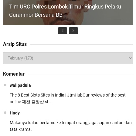
Tim URC Polres Lombok Timur Ringkus Pelaku
Curanmor Bersana BB
Arsip Situs
Polsek Gunungsari Kawal keamanan Acara
Komentar
Selamatan Bendungan Meninting
walipadula
The 8 Best Slots Sites in India | JtmHubOur reviews of the best
online 제천 출장샵 sl …
Hady
Makanya kalau bertamu ke tempat orang,jaga sopan santun dan
Samapta Polresta Mataram Patroli di Wilayah
tata krama.