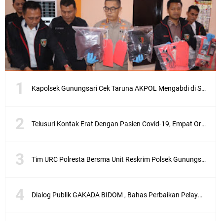
Kapolsek Gunungsari Cek Taruna AKPOL Mengabdi di SRD 4
Telusuri Kontak Erat Dengan Pasien Covid-19, Empat Orang di Desa Kedaro Sekotong Dirapid
Tim URC Polresta Bersma Unit Reskrim Polsek Gunungsari Tangkap Pelaku Curanmor
Dialog Publik GAKADA BIDOM , Bahas Perbaikan Pelayanan Medis di NTB