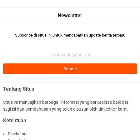
Ampenan
Subscribe di situs ini untuk mendapatkan update berita terbaru
Kapolsek Selaparang Sambangi Kepala
Lingkungan Taman Perkuat Sinergitas
Tentang Situs
Situs ini menyajikan berbagai informasi yang berkualitas baik dari
segi isi dan pembahasan yang telah disusun oleh tim editor kami.
Sosialisasi Pilkades Serentak 2026 Digelar,
Ketentuan
Polsek Narmada Siap Jaga Kondusivitas
Disclaimer