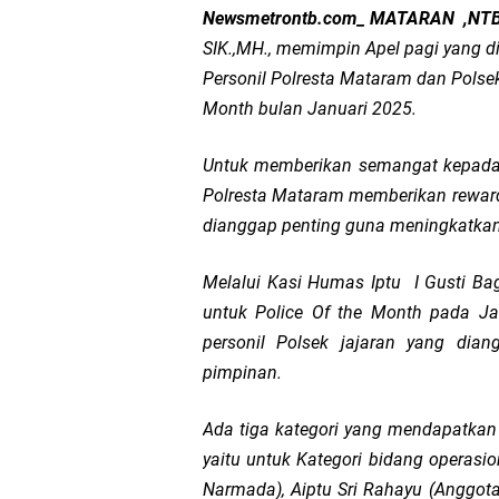
Newsmetrontb.com_ MATARAN ,NT
LPA Mataram. Apresia
SIK.,MH., memimpin Apel pagi yang 
Personil Polresta Mataram dan Polsek
Kapolda NTB Letakkan
Month bulan Januari 2025.
Kapolda NTB Matang
Untuk memberikan semangat kepada P
Polresta Mataram memberikan reward m
Kapolda NTB Sambut K
dianggap penting guna meningkatkan k
Polda NTB Perkuat U
Melalui Kasi Humas Iptu I Gusti B
untuk Police Of the Month pada Jan
Polsek Sandubaya Kaw
personil Polsek jajaran yang dian
pimpinan.
Kapolsek Lingsar Apr
Ada tiga kategori yang mendapatkan
Semarak HUT RI ke-8
yaitu untuk Kategori bidang operas
Narmada), Aiptu Sri Rahayu (Anggota 