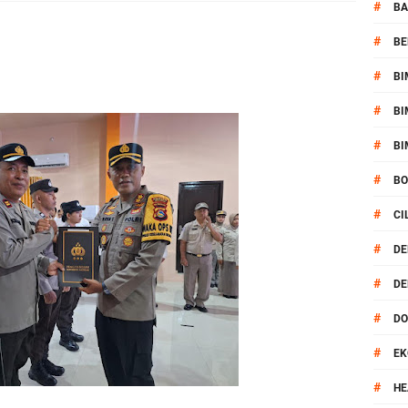
kernis Dorong Sinergi Hadapi Tantangan Kamtibmas
#
BA
#
BE
ok Timur Ringkus Pelaku Curanmor Bersana BB
#
BI
awal keamanan Acara Selamatan Bendungan Meninting
#
BI
#
aram Patroli di Wilayah Ampenan
BI
#
B
 Sambangi Kepala Lingkungan Taman Perkuat Sinergitas
#
CI
 Serentak 2026 Digelar, Polsek Narmada Siap Jaga Kondusivitas
#
DE
#
DE
daklanjuti Arahan Ditbinmas, Intensifkan fungsi Polmas
#
D
, Polsek Selaparang Bagikan Bendera Merah Putih kepada Warga
#
EK
or Dibekuk Polisi, Motor Curian Dijual ke Lombok Tengah
#
HE