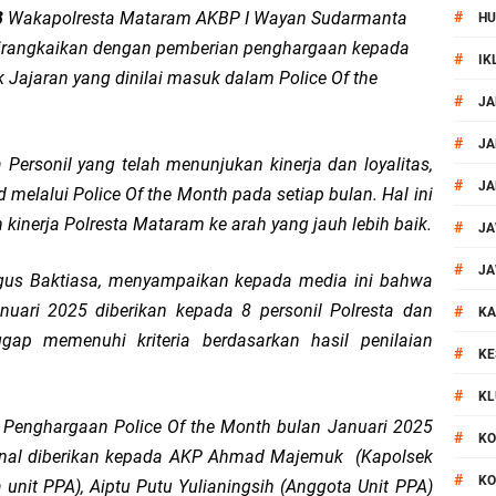
B
Wakapolresta Mataram AKBP I Wayan Sudarmanta
#
HU
si Polisi Berhasil Ungkap Kasus Kematian Mahasiswi NDR
dirangkaikan dengan pemberian penghargaan kepada
#
IK
 Jajaran yang dinilai masuk dalam Police Of the
 Batu Pertama Balai Kemitraan Polri dan Masyarakat
#
JA
kan Pengamanan MotoGP 2026
#
JA
ersonil yang telah menunjukan kinerja dan loyalitas,
#
JA
elalui Police Of the Month pada setiap bulan. Hal ini
ontingen Peraih Juara III Badminton Kapolri Cup 2026
inerja Polresta Mataram ke arah yang jauh lebih baik.
#
JA
paya Cegah Gangguan Kamtibmas Lewat Patroli
#
JA
agus Baktiasa, menyampaikan kepada media ini bahwa
uari 2025 diberikan kepada 8 personil Polresta dan
#
KA
al Prosesi Ngaben di Cilinaya
ggap memenuhi kriteria berdasarkan hasil penilaian
#
KE
esiasi Relawan Evakuasi Wisatawan Berikan HT
#
KL
 Penghargaan Police Of the Month bulan Januari 2025
1, Polsek Mataram Bagikan Bendera Merah Putih
#
KO
ional diberikan kepada AKP Ahmad Majemuk (Kapolsek
#
KO
unit PPA), Aiptu Putu Yulianingsih (Anggota Unit PPA)