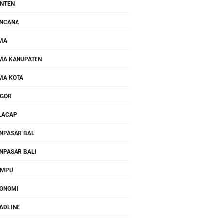
NTEN
NCANA
MA
MA KANUPATEN
MA KOTA
OGOR
LACAP
NPASAR BAL
NPASAR BALI
OMPU
ONOMI
ADLINE