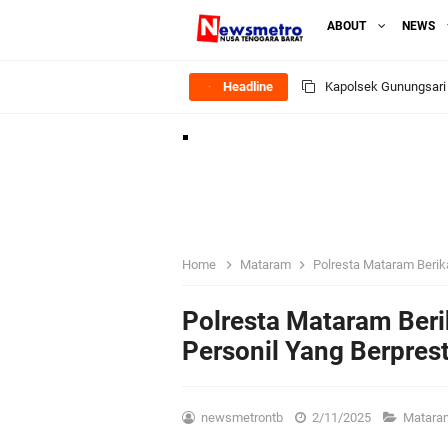
ABOUT
NEWS
Headline
Kapolsek Gunungsari 
Ditlantas Polda NTB E
Polda NTB Apresias
Jelang HUT RI Ke_8
LPKA Lombok Tengah I
Home
Mataram
Polresta Mataram Berik
Jelang HUT RI ke_81 
Polresta Mataram Ber
Personil Yang Berprest
Polres Lombok Timur R
Polres Lotim Gelar A
newsmetrontb
2/11/2025
Matar