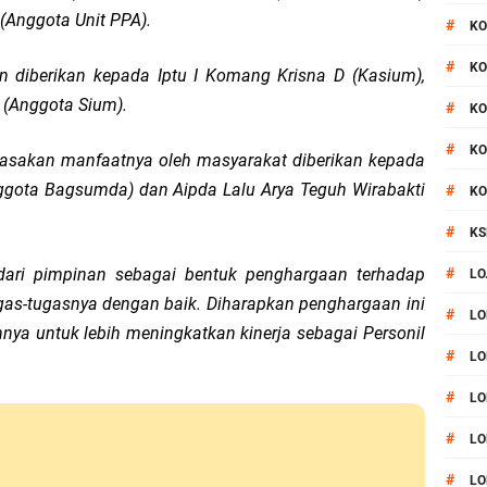
(Anggota Unit PPA).
#
KO
#
KO
diberikan kepada Iptu I Komang Krisna D (Kasium),
i (Anggota Sium).
#
KO
#
KO
irasakan manfaatnya oleh masyarakat diberikan kepada
nggota Bagsumda) dan Aipda Lalu Arya Teguh Wirabakti
#
KO
#
KS
dari pimpinan sebagai bentuk penghargaan terhadap
#
LO
gas-tugasnya dengan baik. Diharapkan penghargaan ini
#
LO
nya untuk lebih meningkatkan kinerja sebagai Personil
#
LO
#
LO
#
LO
#
LO