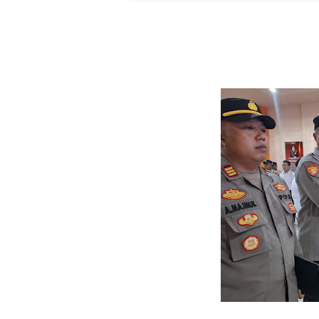
Kapolda NTB Buka Ra
Tim URC Polres Lomb
Polsek Gunungsari K
Samapta Polresta Mat
Kapolsek Selaparang
Sosialisasi Pilkades
Kapolsek Lingsar Tin
Sambut HUT RI ke-81
Dua Residivis Curanm