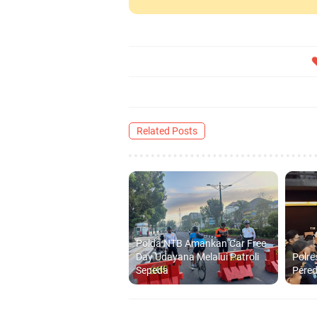
Related Posts
Polda NTB Amankan Car Free
Day Udayana Melalui Patroli
Polre
Sepeda
Pered