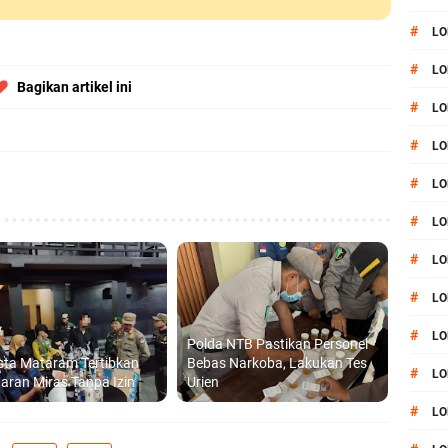
#
LO
#
LO
Bagikan artikel ini
#
LO
#
LO
#
LO
#
LO
#
LO
#
LO
#
LO
Polda NTB Pastikan Personel
sta Mataram Tertibkan
Bebas Narkoba, Lakukan Tes
#
L
aran Miras Tanpa Izin
Urien
#
LO