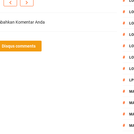
#
LO
#
LO
bahkan Komentar Anda
#
LO
#
LO
#
Disqus comments
LO
#
LO
#
LO
#
LP
#
M
#
MA
#
M
#
M