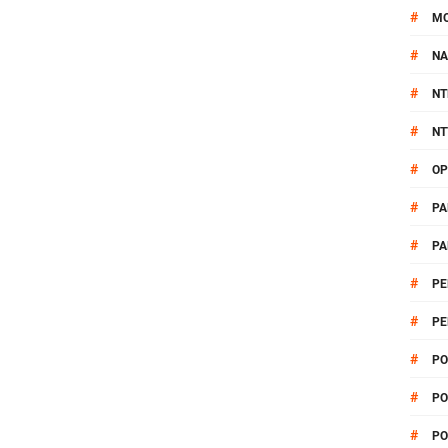
#
M
#
NA
#
NT
#
NT
#
OP
#
PA
#
PA
#
PE
#
PE
#
PO
#
PO
#
PO