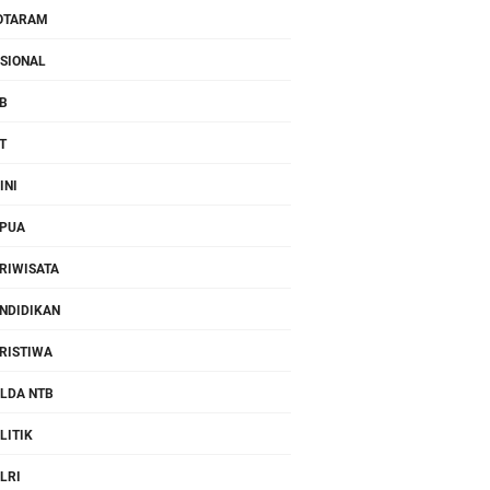
OTARAM
SIONAL
B
T
INI
PUA
RIWISATA
NDIDIKAN
RISTIWA
LDA NTB
LITIK
LRI