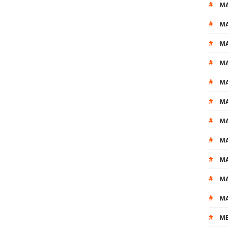
#
M
#
MA
#
M
#
MA
#
M
#
M
#
M
#
M
#
M
#
M
#
M
#
M