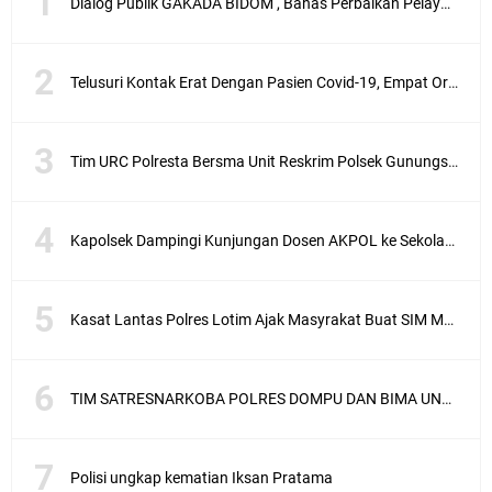
Dialog Publik GAKADA BIDOM , Bahas Perbaikan Pelayanan Medis di NTB
Telusuri Kontak Erat Dengan Pasien Covid-19, Empat Orang di Desa Kedaro Sekotong Dirapid
Tim URC Polresta Bersma Unit Reskrim Polsek Gunungsari Tangkap Pelaku Curanmor
Kapolsek Dampingi Kunjungan Dosen AKPOL ke Sekolah Rakyat Gunungsari
Kasat Lantas Polres Lotim Ajak Masyrakat Buat SIM Melalui SATPAS Bukan Calo
TIM SATRESNARKOBA POLRES DOMPU DAN BIMA UNGKAP KASUS NARKOBA VIA JASA PENGIRIMAN BARANG JNE
Polisi ungkap kematian Iksan Pratama