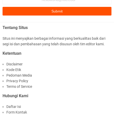
Gelar Apel Siaga Kamtibmas Serentak
Tentang Situs
Situs ini menyajikan berbagai informasi yang berkualitas baik dari
segi isi dan pembahasan yang telah disusun oleh tim editor kami.
Polres Lombok Timur Raih Predikat 'A' Layanan
Ketentuan
Prima Tingkat Polres Jajaran
Disclaimer
Kode Etik
Pedoman Media
Privacy Policy
Terms of Service
Hubungi Kami
Polres Lotim Gelar Apel Kamtibmas Jelang HUT
Daftar Isi
Ke-81 RI dan Kunjungan Kapolri
Form Kontak