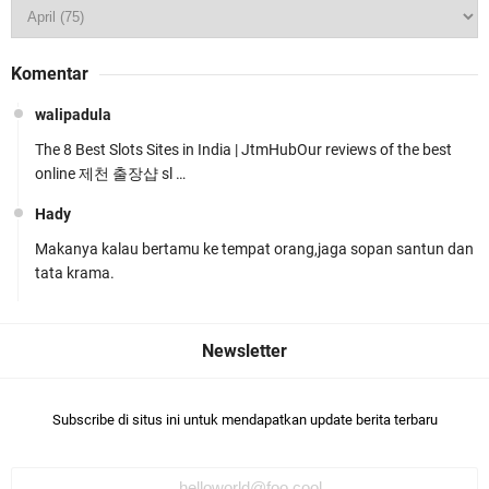
Jelang HUT RI Ke_81 LPKA Lombok Tengah
Komentar
Gelar Apel Pembukaan PORSENAP
walipadula
The 8 Best Slots Sites in India | JtmHubOur reviews of the best
online 제천 출장샵 sl …
Hady
Makanya kalau bertamu ke tempat orang,jaga sopan santun dan
LPKA Lombok Tengah Ikuti Kegiatan Donor
tata krama.
Darah Jelang HUT RI_ Ke 81
Subscribe di situs ini untuk mendapatkan update berita terbaru
Jelang HUT RI ke_81 _Kunker Kapolri Polda NTB