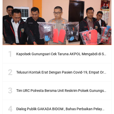
Kapolsek Gunungsari Cek Taruna AKPOL Mengabdi di SRD 4
Telusuri Kontak Erat Dengan Pasien Covid-19, Empat Orang di Desa Kedaro Sekotong Dirapid
Tim URC Polresta Bersma Unit Reskrim Polsek Gunungsari Tangkap Pelaku Curanmor
Dialog Publik GAKADA BIDOM , Bahas Perbaikan Pelayanan Medis di NTB