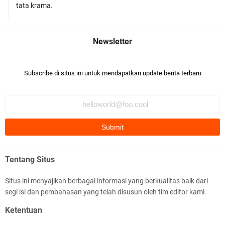
Polsek Gunungsari Kawal keamanan Acara
tata krama.
Selamatan Bendungan Meninting
Subscribe di situs ini untuk mendapatkan update berita terbaru
Samapta Polresta Mataram Patroli di Wilayah
Ampenan
Tentang Situs
Situs ini menyajikan berbagai informasi yang berkualitas baik dari
segi isi dan pembahasan yang telah disusun oleh tim editor kami.
Kapolsek Selaparang Sambangi Kepala
Ketentuan
Lingkungan Taman Perkuat Sinergitas