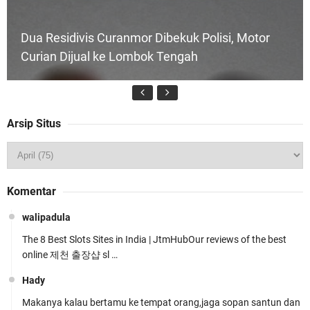
Dua Residivis Curanmor Dibekuk Polisi, Motor
Curian Dijual ke Lombok Tengah
Arsip Situs
Tim URC Polres Lombok Timur Ringkus Pelaku
Komentar
Curanmor Bersana BB
walipadula
The 8 Best Slots Sites in India | JtmHubOur reviews of the best
online 제천 출장샵 sl …
Hady
Makanya kalau bertamu ke tempat orang,jaga sopan santun dan