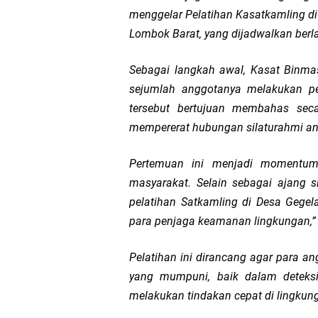
menggelar Pelatihan Kasatkamling d
Dua Residivis Curanm
Lombok Barat, yang dijadwalkan berl
LPA Mataram. Apresia
Sebagai langkah awal, Kasat Binma
sejumlah anggotanya melakukan p
Kapolda NTB Letakkan
tersebut bertujuan membahas seca
mempererat hubungan silaturahmi ant
Kapolda NTB Matang
Pertemuan ini menjadi momentum 
Kapolda NTB Sambut K
masyarakat. Selain sebagai ajang 
Polda NTB Perkuat U
pelatihan Satkamling di Desa Geg
para penjaga keamanan lingkungan,” 
Polsek Sandubaya Kaw
Pelatihan ini dirancang agar para a
Kapolsek Lingsar Apr
yang mumpuni, baik dalam deteks
melakukan tindakan cepat di lingkun
Wakapolda NTB Pimpin