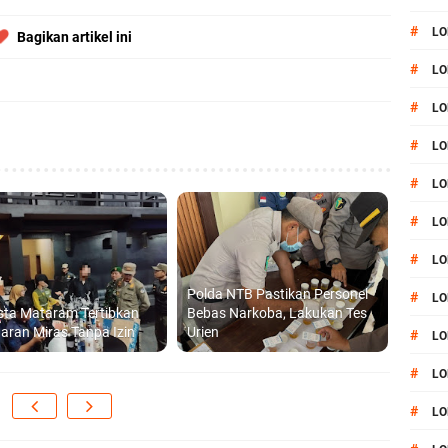
#
LO
Bagikan artikel ini
#
LO
#
LO
#
LO
#
LO
#
LO
#
LO
Polda NTB Pastikan Personel
#
LO
sta Mataram Tertibkan
Bebas Narkoba, Lakukan Tes
aran Miras Tanpa Izin
Urien
#
LO
#
L
#
LO