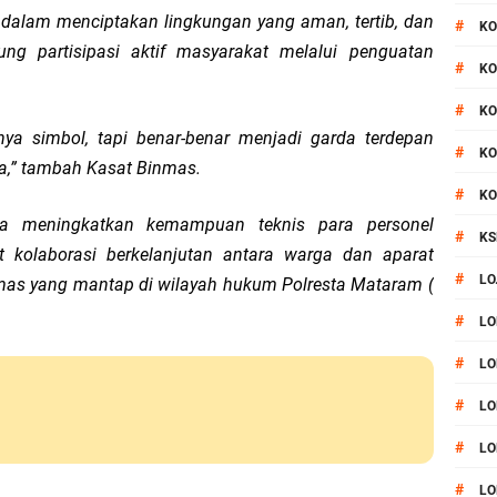
i dalam menciptakan lingkungan yang aman, tertib, dan
#
KO
ng partisipasi aktif masyarakat melalui penguatan
#
KO
#
KO
nya simbol, tapi benar-benar menjadi garda terdepan
#
KO
,” tambah Kasat Binmas.
#
KO
nya meningkatkan kemampuan teknis para personel
#
KS
t kolaborasi berkelanjutan antara warga dan aparat
#
LO
as yang mantap di wilayah hukum Polresta Mataram (
#
LO
#
LO
#
LO
#
LO
#
LO