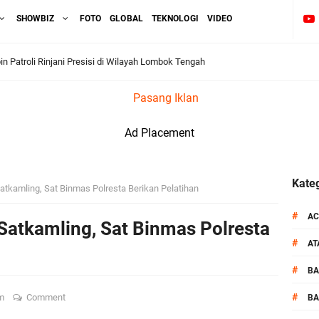
SHOWBIZ
FOTO
GLOBAL
TEKNOLOGI
VIDEO
Resmi Diganti ,AKP Imran Rosyadi, S.H. Siap Melanjukan
Pasang Iklan
dukasi Tertib Berlalu di Pelajar SMPN 1 Gerung
Ad Placement
i BKTM Lelede Sampaikan Pesan Kamtibmas
1 LPKA Lombok Tengah Gelar Apel Pembukaan PORSENAP
Kateg
atkamling, Sat Binmas Polresta Berikan Pelatihan
kuti Kegiatan Donor Darah Jelang HUT RI_ Ke 81
#
AC
Satkamling, Sat Binmas Polresta
#
A
_Kunker Kapolri Polda NTB Gelar Apel Siaga Kamtibmas Serentak
#
B
aih Predikat 'A' Layanan Prima Tingkat Polres Jajaran
#
am
Comment
BA