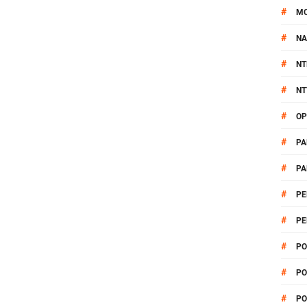
#
M
#
NA
#
NT
#
NT
#
OP
#
PA
#
PA
#
PE
#
PE
#
PO
#
PO
#
PO