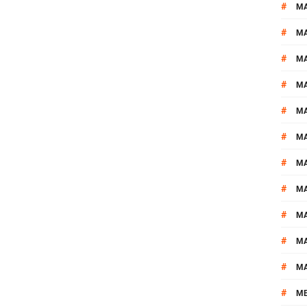
#
M
#
MA
#
M
#
MA
#
M
#
M
#
M
#
M
#
M
#
M
#
M
#
M