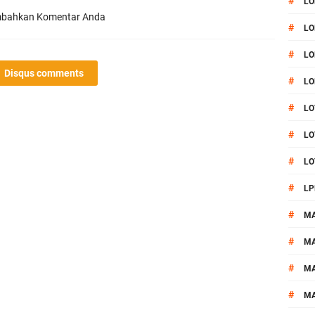
#
LO
bahkan Komentar Anda
#
LO
#
LO
Disqus comments
#
LO
#
LO
#
LO
#
LO
#
LP
#
M
#
MA
#
M
#
M