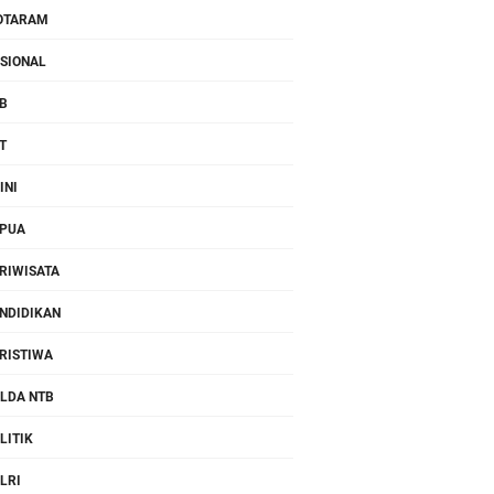
OTARAM
SIONAL
B
T
INI
PUA
RIWISATA
NDIDIKAN
RISTIWA
LDA NTB
LITIK
LRI