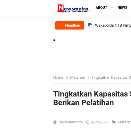
ABOUT
NEWS
Headline
Kapolsek Gunungsari 
Ditlantas Polda NTB E
Polda NTB Apresias
Jelang HUT RI Ke_8
Home
Mataram
Tingkatkan Kapasitas S
LPKA Lombok Tengah I
Tingkatkan Kapasitas 
Berikan Pelatihan
Jelang HUT RI ke_81 
Polres Lombok Timur R
newsmetrontb
4/25/2025
Matar