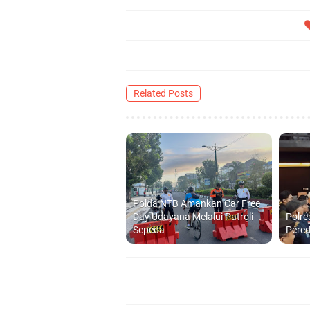
Related Posts
Polda NTB Amankan Car Free
Day Udayana Melalui Patroli
Polre
Sepeda
Pered