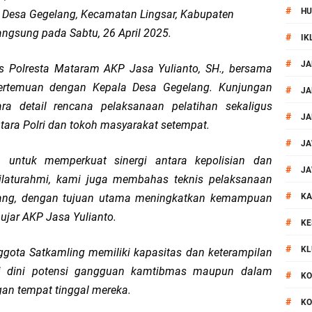
#
HU
i Desa Gegelang, Kecamatan Lingsar, Kabupaten
or Dibekuk Polisi, Motor Curian Dijual ke Lombok Tengah
angsung pada Sabtu, 26 April 2025.
#
IK
si Polisi Berhasil Ungkap Kasus Kematian Mahasiswi NDR
#
JA
s Polresta Mataram AKP Jasa Yulianto, SH., bersama
ertemuan dengan Kepala Desa Gegelang. Kunjungan
 Batu Pertama Balai Kemitraan Polri dan Masyarakat
#
JA
ra detail rencana pelaksanaan pelatihan sekaligus
#
JA
ara Polri dan tokoh masyarakat setempat.
kan Pengamanan MotoGP 2026
#
JA
untuk memperkuat sinergi antara kepolisian dan
ontingen Peraih Juara III Badminton Kapolri Cup 2026
#
JA
silaturahmi, kami juga membahas teknis pelaksanaan
#
paya Cegah Gangguan Kamtibmas Lewat Patroli
elang, dengan tujuan utama meningkatkan kemampuan
KA
ujar AKP Jasa Yulianto.
#
KE
al Prosesi Ngaben di Cilinaya
#
KL
nggota Satkamling memiliki kapasitas dan keterampilan
esiasi Relawan Evakuasi Wisatawan Berikan HT
i dini potensi gangguan kamtibmas maupun dalam
#
KO
gan tempat tinggal mereka.
#
KO
 Patroli Rinjani Presisi di Wilayah Lombok Tengah