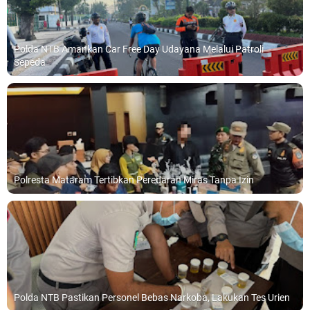
Polda NTB Amankan Car Free Day Udayana Melalui Patroli
Sepeda
Polresta Mataram Tertibkan Peredaran Miras Tanpa Izin
Polda NTB Pastikan Personel Bebas Narkoba, Lakukan Tes Urien