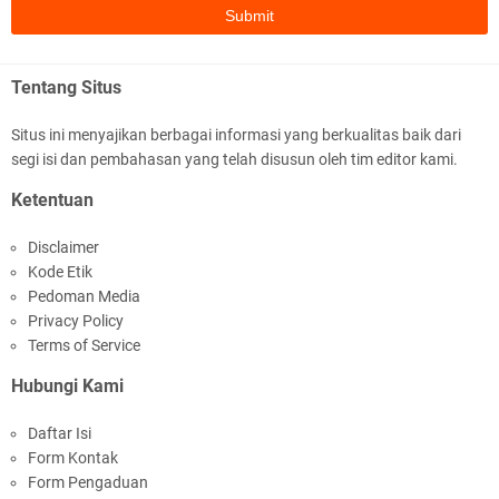
Tentang Situs
Situs ini menyajikan berbagai informasi yang berkualitas baik dari
segi isi dan pembahasan yang telah disusun oleh tim editor kami.
Jelang HUT RI ke_81 _Kunker Kapolri Polda NTB
Ketentuan
Gelar Apel Siaga Kamtibmas Serentak
Disclaimer
Kode Etik
Pedoman Media
Privacy Policy
Terms of Service
Hubungi Kami
Polres Lombok Timur Raih Predikat 'A' Layanan
Daftar Isi
Prima Tingkat Polres Jajaran
Form Kontak
Form Pengaduan