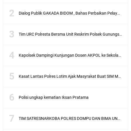
Dialog Publik GAKADA BIDOM , Bahas Perbaikan Pelayanan Medis di NTB
Tim URC Polresta Bersma Unit Reskrim Polsek Gunungsari Tangkap Pelaku Curanmor
Kapolsek Dampingi Kunjungan Dosen AKPOL ke Sekolah Rakyat Gunungsari
Kasat Lantas Polres Lotim Ajak Masyrakat Buat SIM Melalui SATPAS Bukan Calo
Polisi ungkap kematian Iksan Pratama
TIM SATRESNARKOBA POLRES DOMPU DAN BIMA UNGKAP KASUS NARKOBA VIA JASA PENGIRIMAN BARANG JNE