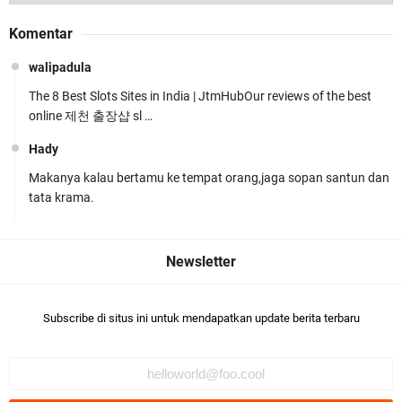
Polda NTB Apresiasi BKTM Lelede Sampaikan
Komentar
Pesan Kamtibmas
walipadula
The 8 Best Slots Sites in India | JtmHubOur reviews of the best
online 제천 출장샵 sl …
Hady
Makanya kalau bertamu ke tempat orang,jaga sopan santun dan
Jelang HUT RI Ke_81 LPKA Lombok Tengah
tata krama.
Gelar Apel Pembukaan PORSENAP
Subscribe di situs ini untuk mendapatkan update berita terbaru
LPKA Lombok Tengah Ikuti Kegiatan Donor
Darah Jelang HUT RI_ Ke 81