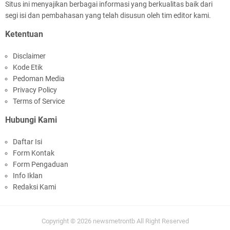
Situs ini menyajikan berbagai informasi yang berkualitas baik dari
segi isi dan pembahasan yang telah disusun oleh tim editor kami.
Kapolsek Selaparang Sambangi Kepala
Ketentuan
Lingkungan Taman Perkuat Sinergitas
Disclaimer
Kode Etik
Pedoman Media
Privacy Policy
Terms of Service
Hubungi Kami
Sosialisasi Pilkades Serentak 2026 Digelar,
Daftar Isi
Polsek Narmada Siap Jaga Kondusivitas
Form Kontak
Form Pengaduan
Info Iklan
Redaksi Kami
Copyright ©
2026
newsmetrontb
All Right Reserved