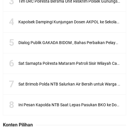
Tim URC Polresta Bersma Unit Reskrim Polsek Gunungsari Tangkap Pelaku Curanmor
Kapolsek Dampingi Kunjungan Dosen AKPOL ke Sekolah Rakyat Gunungsari
Dialog Publik GAKADA BIDOM , Bahas Perbaikan Pelayanan Medis di NTB
Sat Samapta Polresta Mataram Patroli Sisir Wilayah Cakranegara
Sat Brimob Polda NTB Salurkan Air Bersih untuk Warga Terdampak Kekeringan
Ini Pesan Kapolda NTB Saat Lepas Pasukan BKO ke Dompu dan Bima
Konten Pilihan