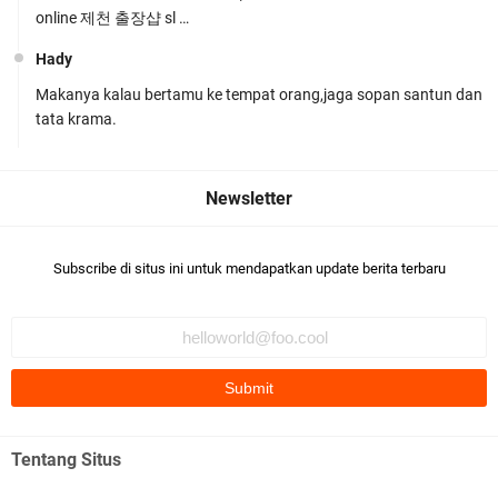
online 제천 출장샵 sl …
Hady
Makanya kalau bertamu ke tempat orang,jaga sopan santun dan
Polsek Gunungsari Kawal keamanan Acara
tata krama.
Selamatan Bendungan Meninting
Subscribe di situs ini untuk mendapatkan update berita terbaru
Samapta Polresta Mataram Patroli di Wilayah
Ampenan
Tentang Situs