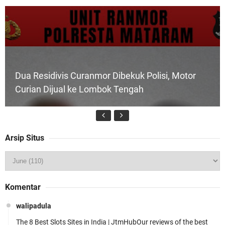
Dua Residivis Curanmor Dibekuk Polisi, Motor
Curian Dijual ke Lombok Tengah
Arsip Situs
Tim URC Polres Lombok Timur Ringkus Pelaku
Komentar
Curanmor Bersana BB
walipadula
The 8 Best Slots Sites in India | JtmHubOur reviews of the best