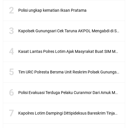
Polisi ungkap kematian Iksan Pratama
Kapolsek Gunungsari Cek Taruna AKPOL Mengabdi di SRD 4
Kasat Lantas Polres Lotim Ajak Masyrakat Buat SIM Melalui SATPAS Bukan Calo
Tim URC Polresta Bersma Unit Reskrim Polsek Gunungsari Tangkap Pelaku Curanmor
Polisi Evakuasi Terduga Pelaku Curanmor Dari Amuk Masa
Kapolres Lotim Dampingi Dittipideksus Bareskrim Tinjau Sentra Bawah Putih Sembalun