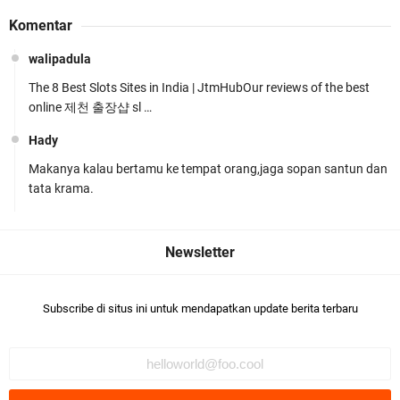
Wakapolda NTB Pimpin Patroli Rinjani Presisi di
Komentar
Wilayah Lombok Tengah
walipadula
The 8 Best Slots Sites in India | JtmHubOur reviews of the best
online 제천 출장샵 sl …
Hady
Makanya kalau bertamu ke tempat orang,jaga sopan santun dan
Kapolsek Gunungsari Resmi Diganti ,AKP Imran
tata krama.
Rosyadi, S.H. Siap Melanjukan
Subscribe di situs ini untuk mendapatkan update berita terbaru
Ditlantas Polda NTB Edukasi Tertib Berlalu di
Pelajar SMPN 1 Gerung