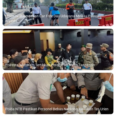
Polda NTB Amankan Car Free Day Udayana Melalui Patroli
Sepeda
Polresta Mataram Tertibkan Peredaran Miras Tanpa Izin
Polda NTB Pastikan Personel Bebas Narkoba, Lakukan Tes Urien