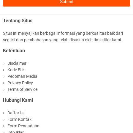
Tentang Situs
Situs ini menyajikan berbagai informasi yang berkualitas baik dari
segi isi dan pembahasan yang telah disusun oleh tim editor kami.
Polda NTB Apresiasi BKTM Lelede Sampaikan
Ketentuan
Pesan Kamtibmas
Disclaimer
Kode Etik
Pedoman Media
Privacy Policy
Terms of Service
Hubungi Kami
Jelang HUT RI Ke_81 LPKA Lombok Tengah
Daftar Isi
Gelar Apel Pembukaan PORSENAP
Form Kontak
Form Pengaduan
Info Iklan