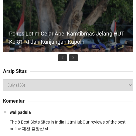
Polres Lotim Gelar Apel Kamtibmas Jelang HUT
Ke-81 RI dan Kunjungan Kapolri
Arsip Situs
Kapolsek Gunungsari Resmi Diganti ,AKP Imran
Komentar
Rosyadi, S.H. Siap Melanjukan
walipadula
The 8 Best Slots Sites in India | JtmHubOur reviews of the best
online 제천 출장샵 sl …