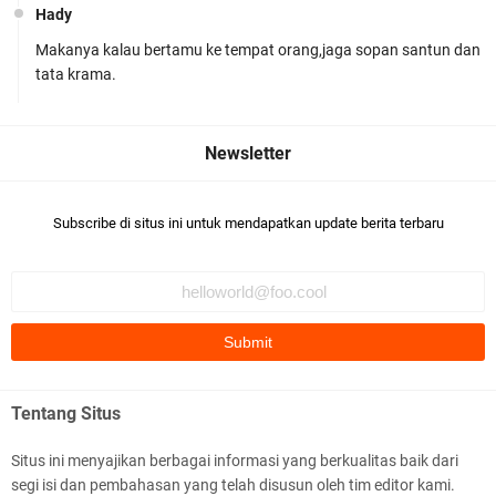
Hady
Makanya kalau bertamu ke tempat orang,jaga sopan santun dan
Ditlantas Polda NTB Edukasi Tertib Berlalu di
tata krama.
Pelajar SMPN 1 Gerung
Subscribe di situs ini untuk mendapatkan update berita terbaru
Polda NTB Apresiasi BKTM Lelede Sampaikan
Pesan Kamtibmas
Tentang Situs
Situs ini menyajikan berbagai informasi yang berkualitas baik dari
segi isi dan pembahasan yang telah disusun oleh tim editor kami.