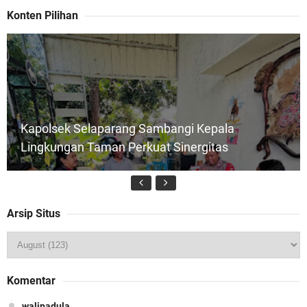
Konten Pilihan
Kapolsek Selaparang Sambangi Kepala
Lingkungan Taman Perkuat Sinergitas
Arsip Situs
Jelang HUT RI ke_81 _Kunker Kapolri Polda NTB
Komentar
Gelar Apel Siaga Kamtibmas Serentak
walipadula