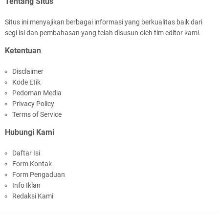
Tentang Situs
Situs ini menyajikan berbagai informasi yang berkualitas baik dari
segi isi dan pembahasan yang telah disusun oleh tim editor kami.
Kapolda NTB Buka Rakernis Dorong Sinergi
Ketentuan
Hadapi Tantangan Kamtibmas
Disclaimer
Kode Etik
Pedoman Media
Privacy Policy
Terms of Service
Hubungi Kami
Tim URC Polres Lombok Timur Ringkus Pelaku
Daftar Isi
Curanmor Bersana BB
Form Kontak
Form Pengaduan
Info Iklan
Redaksi Kami