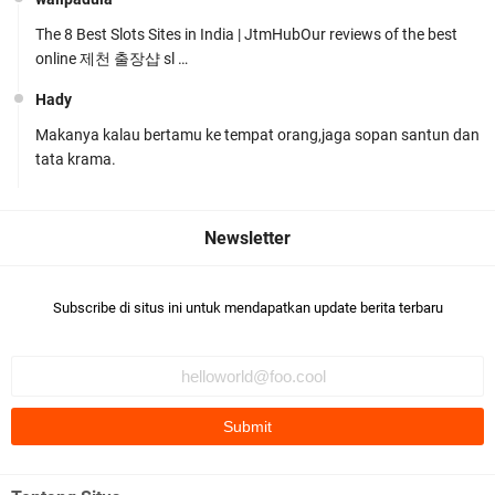
The 8 Best Slots Sites in India | JtmHubOur reviews of the best
online 제천 출장샵 sl …
Hady
Makanya kalau bertamu ke tempat orang,jaga sopan santun dan
Polres Lombok Timur Raih Predikat 'A' Layanan
tata krama.
Prima Tingkat Polres Jajaran
Subscribe di situs ini untuk mendapatkan update berita terbaru
Polres Lotim Gelar Apel Kamtibmas Jelang HUT
Ke-81 RI dan Kunjungan Kapolri