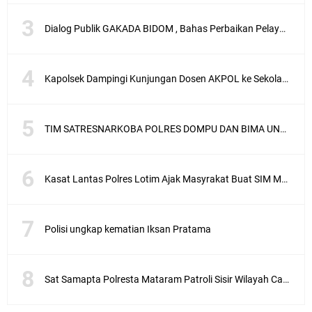
Dialog Publik GAKADA BIDOM , Bahas Perbaikan Pelayanan Medis di NTB
Kapolsek Dampingi Kunjungan Dosen AKPOL ke Sekolah Rakyat Gunungsari
TIM SATRESNARKOBA POLRES DOMPU DAN BIMA UNGKAP KASUS NARKOBA VIA JASA PENGIRIMAN BARANG JNE
Kasat Lantas Polres Lotim Ajak Masyrakat Buat SIM Melalui SATPAS Bukan Calo
Polisi ungkap kematian Iksan Pratama
Sat Samapta Polresta Mataram Patroli Sisir Wilayah Cakranegara