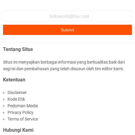
Polda NTB Apresiasi BKTM Lelede Sampaikan
Pesan Kamtibmas
Tentang Situs
Situs ini menyajikan berbagai informasi yang berkualitas baik dari
segi isi dan pembahasan yang telah disusun oleh tim editor kami.
Jelang HUT RI Ke_81 LPKA Lombok Tengah
Ketentuan
Gelar Apel Pembukaan PORSENAP
Disclaimer
Kode Etik
Pedoman Media
Privacy Policy
Terms of Service
Hubungi Kami