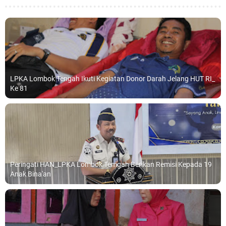
LPKA Lombok Tengah Ikuti Kegiatan Donor Darah Jelang HUT RI_
Ke 81
Peringati HAN_LPKA Lombok Temgah Berikan Remisi Kepada 19
Anak Bina'an