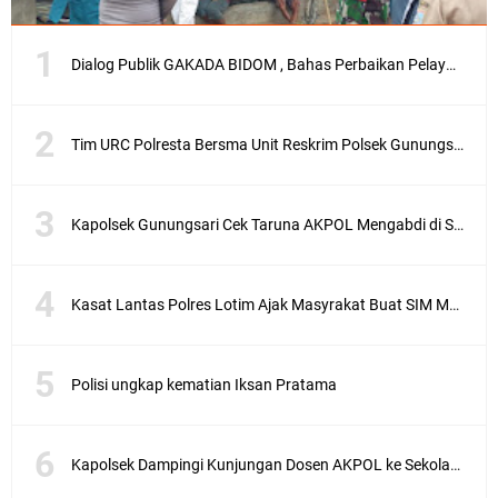
Dialog Publik GAKADA BIDOM , Bahas Perbaikan Pelayanan Medis di NTB
Tim URC Polresta Bersma Unit Reskrim Polsek Gunungsari Tangkap Pelaku Curanmor
Kapolsek Gunungsari Cek Taruna AKPOL Mengabdi di SRD 4
Kasat Lantas Polres Lotim Ajak Masyrakat Buat SIM Melalui SATPAS Bukan Calo
Polisi ungkap kematian Iksan Pratama
Kapolsek Dampingi Kunjungan Dosen AKPOL ke Sekolah Rakyat Gunungsari