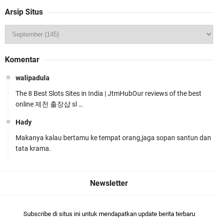
Arsip Situs
Kapolsek Gunungsari Resmi Diganti ,AKP Imran
Komentar
Rosyadi, S.H. Siap Melanjukan
walipadula
The 8 Best Slots Sites in India | JtmHubOur reviews of the best
online 제천 출장샵 sl …
Hady
Makanya kalau bertamu ke tempat orang,jaga sopan santun dan
Ditlantas Polda NTB Edukasi Tertib Berlalu di
tata krama.
Pelajar SMPN 1 Gerung
Subscribe di situs ini untuk mendapatkan update berita terbaru