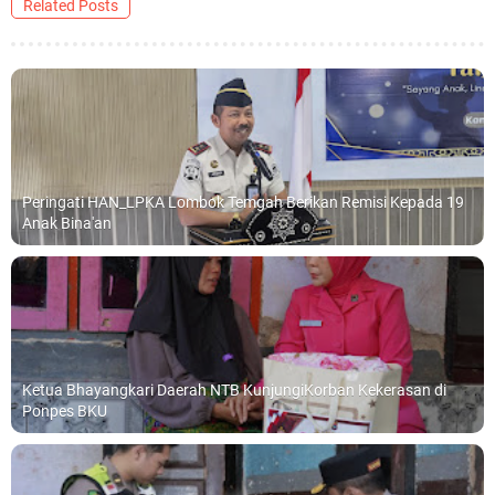
Related Posts
Peringati HAN_LPKA Lombok Temgah Berikan Remisi Kepada 19
Anak Bina'an
Ketua Bhayangkari Daerah NTB KunjungiKorban Kekerasan di
Ponpes BKU