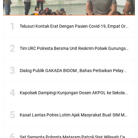
Telusuri Kontak Erat Dengan Pasien Covid-19, Empat Orang di Desa Kedaro Sekotong Dirapid
Tim URC Polresta Bersma Unit Reskrim Polsek Gunungsari Tangkap Pelaku Curanmor
Dialog Publik GAKADA BIDOM , Bahas Perbaikan Pelayanan Medis di NTB
Kapolsek Dampingi Kunjungan Dosen AKPOL ke Sekolah Rakyat Gunungsari
Kasat Lantas Polres Lotim Ajak Masyrakat Buat SIM Melalui SATPAS Bukan Calo
Sat Samapta Polresta Mataram Patroli Sisir Wilayah Cakranegara