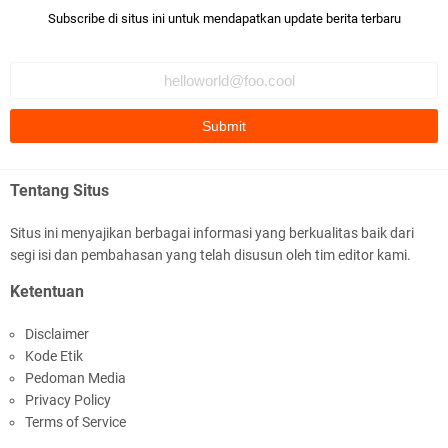
Subscribe di situs ini untuk mendapatkan update berita terbaru
Polres Lotim Gelar Apel Kamtibmas Jelang HUT
Ke-81 RI dan Kunjungan Kapolri
Tentang Situs
Situs ini menyajikan berbagai informasi yang berkualitas baik dari
segi isi dan pembahasan yang telah disusun oleh tim editor kami.
Kapolda NTB Buka Rakernis Dorong Sinergi
Ketentuan
Hadapi Tantangan Kamtibmas
Disclaimer
Kode Etik
Pedoman Media
Privacy Policy
Terms of Service