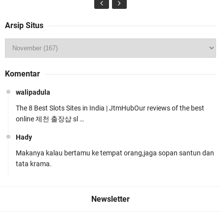
Arsip Situs
Jelang HUT RI ke_81 _Kunker Kapolri Polda NTB
Komentar
Gelar Apel Siaga Kamtibmas Serentak
walipadula
The 8 Best Slots Sites in India | JtmHubOur reviews of the best
online 제천 출장샵 sl …
Hady
Makanya kalau bertamu ke tempat orang,jaga sopan santun dan
Polres Lombok Timur Raih Predikat 'A' Layanan
tata krama.
Prima Tingkat Polres Jajaran