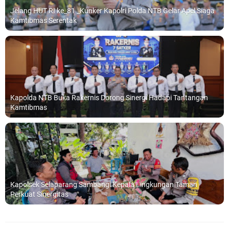
Jelang HUT RI ke_81 _Kunker Kapolri Polda NTB Gelar Apel Siaga
Kamtibmas Serentak
Kapolda NTB Buka Rakernis Dorong Sinergi Hadapi Tantangan
Kamtibmas
Kapolsek Selaparang Sambangi Kepala Lingkungan Taman
Perkuat Sinergitas