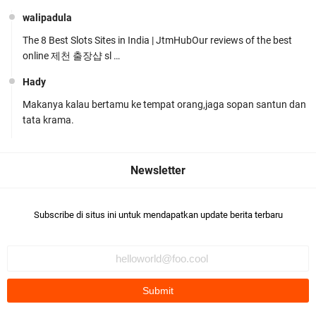
walipadula
The 8 Best Slots Sites in India | JtmHubOur reviews of the best
online 제천 출장샵 sl …
Hady
Makanya kalau bertamu ke tempat orang,jaga sopan santun dan
Kapolsek Gunungsari Resmi Diganti ,AKP Imran
tata krama.
Rosyadi, S.H. Siap Melanjukan
Subscribe di situs ini untuk mendapatkan update berita terbaru
Ditlantas Polda NTB Edukasi Tertib Berlalu di
Pelajar SMPN 1 Gerung