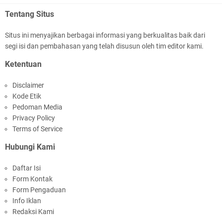
Tentang Situs
Situs ini menyajikan berbagai informasi yang berkualitas baik dari
segi isi dan pembahasan yang telah disusun oleh tim editor kami.
Polda NTB Apresiasi BKTM Lelede Sampaikan
Ketentuan
Pesan Kamtibmas
Disclaimer
Kode Etik
Pedoman Media
Privacy Policy
Terms of Service
Hubungi Kami
Jelang HUT RI Ke_81 LPKA Lombok Tengah
Daftar Isi
Gelar Apel Pembukaan PORSENAP
Form Kontak
Form Pengaduan
Info Iklan
Redaksi Kami