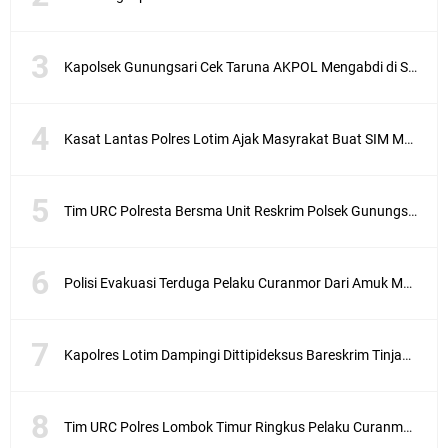
Kapolsek Gunungsari Cek Taruna AKPOL Mengabdi di SRD 4
Kasat Lantas Polres Lotim Ajak Masyrakat Buat SIM Melalui SATPAS Bukan Calo
Tim URC Polresta Bersma Unit Reskrim Polsek Gunungsari Tangkap Pelaku Curanmor
Polisi Evakuasi Terduga Pelaku Curanmor Dari Amuk Masa
Kapolres Lotim Dampingi Dittipideksus Bareskrim Tinjau Sentra Bawah Putih Sembalun
Tim URC Polres Lombok Timur Ringkus Pelaku Curanmor Bersana BB