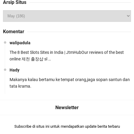
Arsip Situs
Wakapolda NTB Pimpin Patroli Rinjani Presisi di
Komentar
Wilayah Lombok Tengah
walipadula
The 8 Best Slots Sites in India | JtmHubOur reviews of the best
online 제천 출장샵 sl …
Hady
Makanya kalau bertamu ke tempat orang,jaga sopan santun dan
Kapolsek Gunungsari Resmi Diganti ,AKP Imran
tata krama.
Rosyadi, S.H. Siap Melanjukan
Subscribe di situs ini untuk mendapatkan update berita terbaru