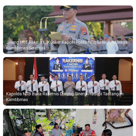
Jelang HUT RI ke_81 _Kunker Kapolri Polda NTB Gelar Apel Siaga
Kamtibmas Serentak
Kapolda NTB Buka Rakernis Dorong Sinergi Hadapi Tantangan
Kamtibmas