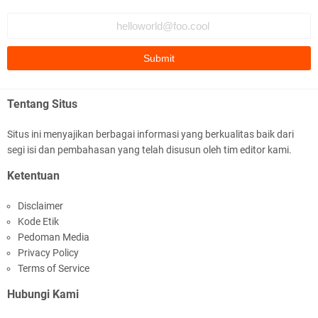
Ditlantas Polda NTB Edukasi Tertib Berlalu di
Pelajar SMPN 1 Gerung
Tentang Situs
Situs ini menyajikan berbagai informasi yang berkualitas baik dari
segi isi dan pembahasan yang telah disusun oleh tim editor kami.
Polda NTB Apresiasi BKTM Lelede Sampaikan
Ketentuan
Pesan Kamtibmas
Disclaimer
Kode Etik
Pedoman Media
Privacy Policy
Terms of Service
Hubungi Kami
Jelang HUT RI Ke_81 LPKA Lombok Tengah