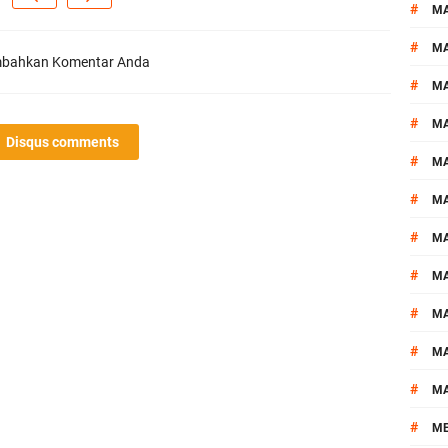
#
M
#
MA
bahkan Komentar Anda
#
M
#
MA
Disqus comments
#
M
#
M
#
M
#
M
#
M
#
M
#
M
#
M