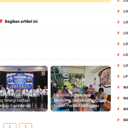
#
LO
#
LO
Bagikan artikel ini
#
LO
#
LO
#
LO
#
LO
#
LO
#
LP
#
M
lda NTB Buka Rakernis
Kapolsek Selaparang
#
MA
g Sinergi Hadapi
Sambangi Kepala Lingkungan
angan Kamtibmas
Taman Perkuat Sinergitas
#
M
#
M