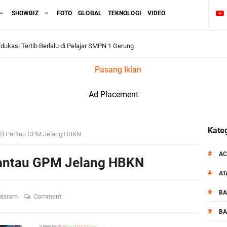
SHOWBIZ
FOTO
GLOBAL
TEKNOLOGI
VIDEO
dukasi Tertib Berlalu di Pelajar SMPN 1 Gerung
Pasang Iklan
i BKTM Lelede Sampaikan Pesan Kamtibmas
Ad Placement
1 LPKA Lombok Tengah Gelar Apel Pembukaan PORSENAP
kuti Kegiatan Donor Darah Jelang HUT RI_ Ke 81
Kateg
TB Pantau GPM Jelang HBKN
_Kunker Kapolri Polda NTB Gelar Apel Siaga Kamtibmas Serentak
#
AC
antau GPM Jelang HBKN
#
A
aih Predikat 'A' Layanan Prima Tingkat Polres Jajaran
#
B
ataram
Comment
pel Kamtibmas Jelang HUT Ke-81 RI dan Kunjungan Kapolri
#
BA