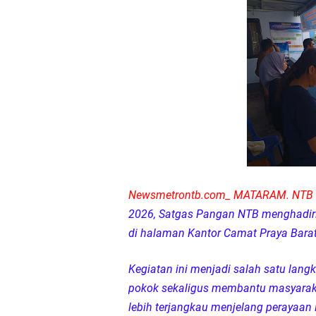
Kapolda NTB Buka Ra
Tim URC Polres Lomb
Polsek Gunungsari K
Samapta Polresta Mat
Kapolsek Selaparang
Sosialisasi Pilkades
Newsmetrontb.com_ MATARAM. NTB
2026, Satgas Pangan NTB menghadiri
Kapolsek Lingsar Tin
di halaman Kantor Camat Praya Bara
Sambut HUT RI ke-81
Kegiatan ini menjadi salah satu lan
pokok sekaligus membantu masyara
Dua Residivis Curanm
lebih terjangkau menjelang perayaan 