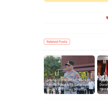
Related Posts
Jelang HUT RI ke_81 _Kunker
Kapo
Kapolri Polda NTB Gelar Apel
Doron
Siaga Kamtibmas Serentak
Tant