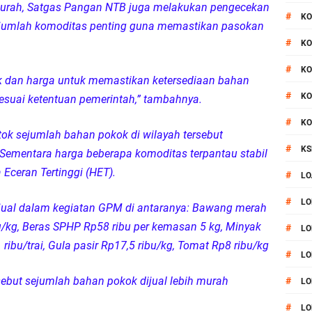
urah, Satgas Pangan NTB juga melakukan pengecekan
#
KO
ejumlah komoditas penting guna memastikan pasokan
#
KO
#
KO
k dan harga untuk memastikan ketersediaan bahan
#
KO
esuai ketentuan pemerintah,” tambahnya.
#
KO
tok sejumlah bahan pokok di wilayah tersebut
#
KS
Sementara harga beberapa komoditas terpantau stabil
Eceran Tertinggi (HET).
#
LO
#
LO
jual dalam kegiatan GPM di antaranya: Bawang merah
u/kg, Beras SPHP Rp58 ribu per kemasan 5 kg, Minyak
#
LO
1 ribu/trai, Gula pasir Rp17,5 ribu/kg, Tomat Rp8 ribu/kg
#
LO
ebut sejumlah bahan pokok dijual lebih murah
#
LO
#
LO