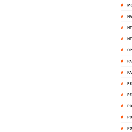
#
M
#
NA
#
NT
#
NT
#
OP
#
PA
#
PA
#
PE
#
PE
#
PO
#
PO
#
PO