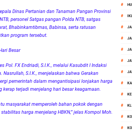
#
HU
si Polisi Berhasil Ungkap Kasus Kematian Mahasiswi NDR
 Kepala Dinas Pertanian dan Tanaman Pangan Provinsi
#
IK
NTB, personel Satgas pangan Polda NTB, satgas
 Batu Pertama Balai Kemitraan Polri dan Masyarakat
rat, Bhabinkamtibmas, Babinsa, serta ratusan
#
JA
kan program tersebut.
kan Pengamanan MotoGP 2026
#
JA
#
Hari Besar
JA
ontingen Peraih Juara III Badminton Kapolri Cup 2026
#
JA
Pol. FX Endriadi, S.I.K., melalui Kasubdit I Indaksi
paya Cegah Gangguan Kamtibmas Lewat Patroli
#
JA
 Nasrullah, S.I.K., menjelaskan bahwa Gerakan
rgi pemerintah dalam mengantisipasi lonjakan harga
#
al Prosesi Ngaben di Cilinaya
KA
g kerap terjadi menjelang hari besar keagamaan.
#
KE
esiasi Relawan Evakuasi Wisatawan Berikan HT
antu masyarakat memperoleh bahan pokok dengan
#
KL
 stabilitas harga menjelang HBKN,” jelas Kompol Moh.
1, Polsek Mataram Bagikan Bendera Merah Putih
#
KO
#
KO
Resmi Diganti ,AKP Imran Rosyadi, S.H. Siap Melanjukan