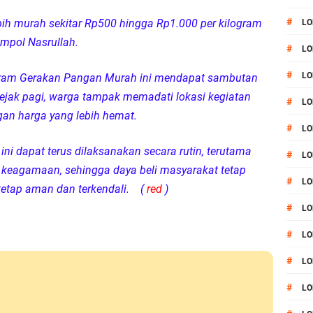
#
ebih murah sekitar Rp500 hingga Rp1.000 per kilogram
LO
mpol Nasrullah.
#
LO
#
LO
gram Gerakan Pangan Murah ini mendapat sambutan
 Sejak pagi, warga tampak memadati lokasi kegiatan
#
LO
an harga yang lebih hemat.
#
LO
ini dapat terus dilaksanakan secara rutin, terutama
#
LO
eagamaan, sehingga daya beli masyarakat tetap
#
LO
 tetap aman dan terkendali. (
red
)
#
LO
#
LO
#
L
#
LO