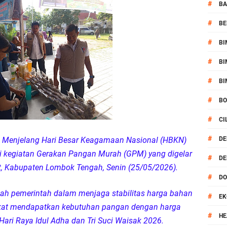
kernis Dorong Sinergi Hadapi Tantangan Kamtibmas
#
BA
#
BE
ok Timur Ringkus Pelaku Curanmor Bersana BB
#
BI
awal keamanan Acara Selamatan Bendungan Meninting
#
BI
aram Patroli di Wilayah Ampenan
#
BI
#
B
 Sambangi Kepala Lingkungan Taman Perkuat Sinergitas
#
CI
 Serentak 2026 Digelar, Polsek Narmada Siap Jaga Kondusivitas
#
Menjelang Hari Besar Keagamaan Nasional (HBKN)
DE
 kegiatan Gerakan Pangan Murah (GPM) yang digelar
#
DE
daklanjuti Arahan Ditbinmas, Intensifkan fungsi Polmas
t, Kabupaten Lombok Tengah, Senin (25/05/2026).
#
D
, Polsek Selaparang Bagikan Bendera Merah Putih kepada Warga
gkah pemerintah dalam menjaga stabilitas harga bahan
#
EK
kat mendapatkan kebutuhan pangan dengan harga
or Dibekuk Polisi, Motor Curian Dijual ke Lombok Tengah
#
HE
Hari Raya Idul Adha dan Tri Suci Waisak 2026.