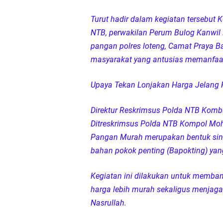
LPA Mataram. Apresia
Turut hadir dalam kegiatan tersebut
NTB, perwakilan Perum Bulog Kanwil 
Kapolda NTB Letakkan
pangan polres loteng, Camat Praya Ba
masyarakat yang antusias memanfaat
Kapolda NTB Matang
Upaya Tekan Lonjakan Harga Jelang 
Kapolda NTB Sambut K
Direktur Reskrimsus Polda NTB Kombes 
Polda NTB Perkuat U
Ditreskrimsus Polda NTB Kompol Moh.
Pangan Murah merupakan bentuk sine
Polsek Sandubaya Kaw
bahan pokok penting (Bapokting) yan
Kapolsek Lingsar Apr
Kegiatan ini dilakukan untuk memb
harga lebih murah sekaligus menjaga
Semarak HUT RI ke-8
Nasrullah.
Kapolsek Gunungsari 