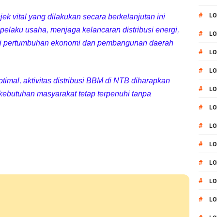
#
LO
 vital yang dilakukan secara berkelanjutan ini
laku usaha, menjaga kelancaran distribusi energi,
#
LO
agi pertumbuhan ekonomi dan pembangunan daerah
#
LO
#
LO
mal, aktivitas distribusi BBM di NTB diharapkan
#
LO
 kebutuhan masyarakat tetap terpenuhi tanpa
#
LO
#
LO
#
LO
#
LO
#
L
#
LO