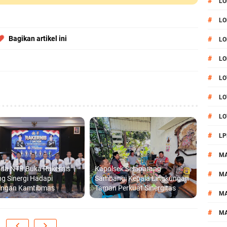
#
LO
#
LO
Bagikan artikel ini
#
LO
#
LO
#
LO
#
LO
#
LO
#
LP
#
M
lda NTB Buka Rakernis
Kapolsek Selaparang
#
MA
g Sinergi Hadapi
Sambangi Kepala Lingkungan
angan Kamtibmas
Taman Perkuat Sinergitas
#
M
#
M