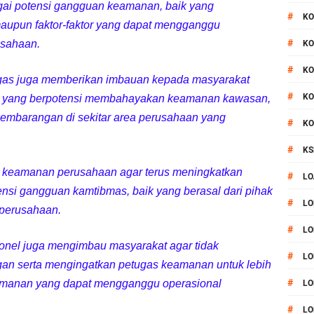
agai potensi gangguan keamanan, baik yang
#
KO
 maupun faktor-faktor yang dapat mengganggu
#
usahaan.
KO
#
KO
gas juga memberikan imbauan kepada masyarakat
#
KO
itas yang berpotensi membahayakan keamanan kawasan,
embarangan di sekitar area perusahaan yang
#
KO
#
KS
l keamanan perusahaan agar terus meningkatkan
#
LO
nsi gangguan kamtibmas, baik yang berasal dari pihak
#
LO
 perusahaan.
#
LO
rsonel juga mengimbau masyarakat agar tidak
#
LO
n serta mengingatkan petugas keamanan untuk lebih
#
amanan yang dapat mengganggu operasional
LO
#
LO