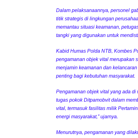
LPA Mataram. Apresia
Dalam pelaksanaannya, personel gab
titik strategis di lingkungan perusa
Kapolda NTB Letakkan
memantau situasi keamanan, petuga
tangki yang digunakan untuk mendis
Kapolda NTB Matang
Kabid Humas Polda NTB, Kombes Pol
Kapolda NTB Sambut K
pengamanan objek vital merupakan sa
menjamin keamanan dan kelancaran ope
Polda NTB Perkuat U
penting bagi kebutuhan masyarakat.
Polsek Sandubaya Kaw
Pengamanan objek vital yang ada di
tugas pokok Ditpamobvit dalam mem
Kapolsek Lingsar Apr
vital, termasuk fasilitas milik Pert
energi masyarakat,” ujarnya.
Semarak HUT RI ke-8
Menurutnya, pengamanan yang dilak
Kapolsek Gunungsari 