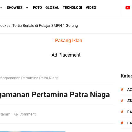
SHOWBIZ
FOTO
GLOBAL
TEKNOLOGI
VIDEO
dukasi Tertib Berlalu di Pelajar SMPN 1 Gerung
Pasang Iklan
i BKTM Lelede Sampaikan Pesan Kamtibmas
Ad Placement
1 LPKA Lombok Tengah Gelar Apel Pembukaan PORSENAP
kuti Kegiatan Donor Darah Jelang HUT RI_ Ke 81
Kateg
 Pengamanan Pertamina Patra Niaga
_Kunker Kapolri Polda NTB Gelar Apel Siaga Kamtibmas Serentak
#
AC
ngamanan Pertamina Patra Niaga
#
A
aih Predikat 'A' Layanan Prima Tingkat Polres Jajaran
#
B
ataram
Comment
pel Kamtibmas Jelang HUT Ke-81 RI dan Kunjungan Kapolri
#
BA