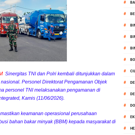
kernis Dorong Sinergi Hadapi Tantangan Kamtibmas
#
BA
#
BE
ok Timur Ringkus Pelaku Curanmor Bersana BB
#
BI
awal keamanan Acara Selamatan Bendungan Meninting
#
BI
aram Patroli di Wilayah Ampenan
#
BI
#
B
 Sambangi Kepala Lingkungan Taman Perkuat Sinergitas
#
CI
AM
Sinergitas TNI dan Polri kembali ditunjukkan dalam
 Serentak 2026 Digelar, Polsek Narmada Siap Jaga Kondusivitas
 nasional. Personel Direktorat Pengamanan Objek
#
DE
ama personel TNI melaksanakan pengamanan di
#
DE
daklanjuti Arahan Ditbinmas, Intensifkan fungsi Polmas
tegrated, Kamis (11/06/2026).
#
D
, Polsek Selaparang Bagikan Bendera Merah Putih kepada Warga
memastikan keamanan operasional perusahaan
#
EK
ibusi bahan bakar minyak (BBM) kepada masyarakat di
or Dibekuk Polisi, Motor Curian Dijual ke Lombok Tengah
#
HE