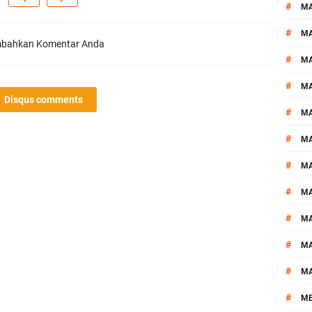
#
M
#
MA
bahkan Komentar Anda
#
M
#
MA
Disqus comments
#
M
#
M
#
M
#
M
#
M
#
M
#
M
#
M