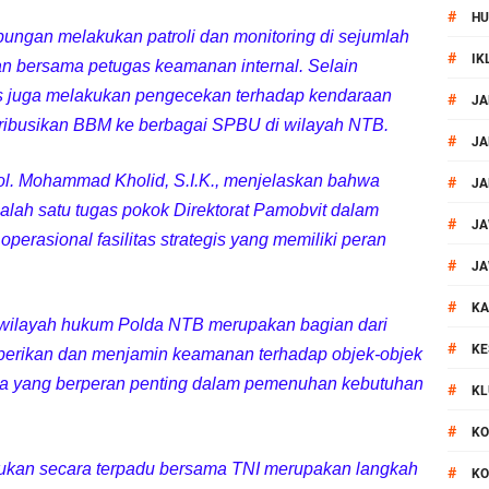
#
HU
si Polisi Berhasil Ungkap Kasus Kematian Mahasiswi NDR
ungan melakukan patroli dan monitoring di sejumlah
#
IK
haan bersama petugas keamanan internal. Selain
 Batu Pertama Balai Kemitraan Polri dan Masyarakat
s juga melakukan pengecekan terhadap kendaraan
#
JA
tribusikan BBM ke berbagai SPBU di wilayah NTB.
kan Pengamanan MotoGP 2026
#
JA
. Mohammad Kholid, S.I.K., menjelaskan bahwa
#
JA
ontingen Peraih Juara III Badminton Kapolri Cup 2026
lah satu tugas pokok Direktorat Pamobvit dalam
#
JA
rasional fasilitas strategis yang memiliki peran
paya Cegah Gangguan Kamtibmas Lewat Patroli
#
JA
#
al Prosesi Ngaben di Cilinaya
KA
 wilayah hukum Polda NTB merupakan bagian dari
#
KE
berikan dan menjamin keamanan terhadap objek-objek
esiasi Relawan Evakuasi Wisatawan Berikan HT
amina yang berperan penting dalam pemenuhan kebutuhan
#
KL
1, Polsek Mataram Bagikan Bendera Merah Putih
#
KO
ukan secara terpadu bersama TNI merupakan langkah
#
KO
Resmi Diganti ,AKP Imran Rosyadi, S.H. Siap Melanjukan