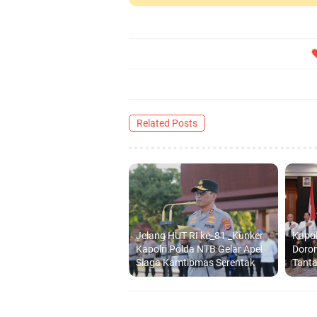
Related Posts
Jelang HUT RI ke_81 _Kunker
Kapo
Kapolri Polda NTB Gelar Apel
Doron
Siaga Kamtibmas Serentak
Tant