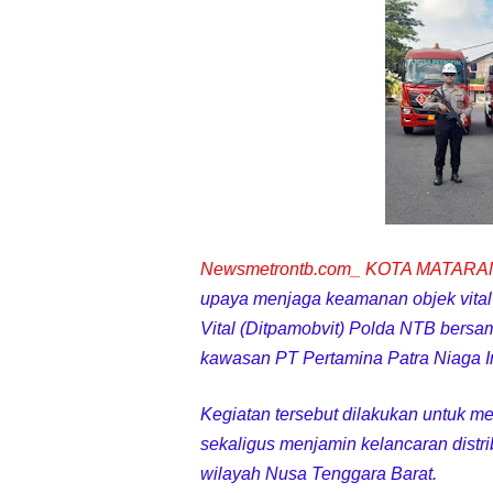
Kapolda NTB Buka Ra
Tim URC Polres Lomb
Polsek Gunungsari K
Samapta Polresta Mat
Kapolsek Selaparang
Newsmetrontb.com_ KOTA MATAR
Sosialisasi Pilkades
upaya menjaga keamanan objek vital
Vital (Ditpamobvit) Polda NTB bers
Kapolsek Lingsar Tin
kawasan PT Pertamina Patra Niaga In
Sambut HUT RI ke-81
Kegiatan tersebut dilakukan untuk 
sekaligus menjamin kelancaran distr
Dua Residivis Curanm
wilayah Nusa Tenggara Barat.