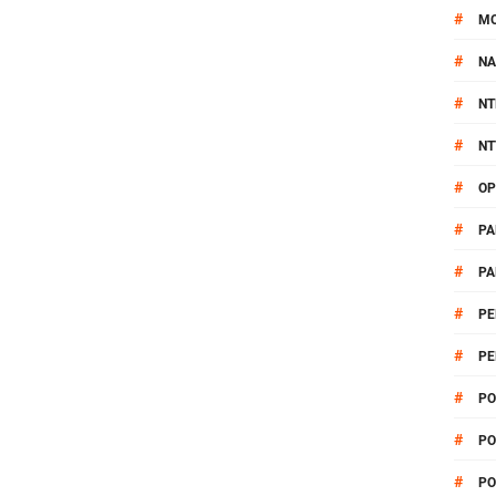
#
M
#
NA
#
NT
#
NT
#
OP
#
PA
#
PA
#
PE
#
PE
#
PO
#
PO
#
PO