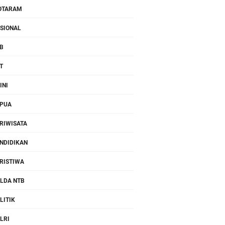
OTARAM
SIONAL
B
T
INI
PUA
RIWISATA
NDIDIKAN
RISTIWA
LDA NTB
LITIK
LRI