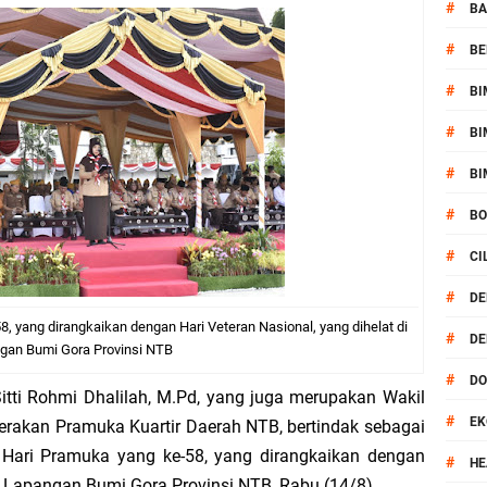
kernis Dorong Sinergi Hadapi Tantangan Kamtibmas
#
BA
#
BE
ok Timur Ringkus Pelaku Curanmor Bersana BB
#
BI
awal keamanan Acara Selamatan Bendungan Meninting
#
BI
aram Patroli di Wilayah Ampenan
#
BI
#
B
 Sambangi Kepala Lingkungan Taman Perkuat Sinergitas
#
CI
 Serentak 2026 Digelar, Polsek Narmada Siap Jaga Kondusivitas
#
DE
, yang dirangkaikan dengan Hari Veteran Nasional, yang dihelat di
#
DE
daklanjuti Arahan Ditbinmas, Intensifkan fungsi Polmas
gan Bumi Gora Provinsi NTB
#
D
itti Rohmi Dhalilah, M.Pd, yang juga merupakan Wakil
, Polsek Selaparang Bagikan Bendera Merah Putih kepada Warga
#
EK
erakan Pramuka Kuartir Daerah NTB, bertindak sebagai
Hari Pramuka yang ke-58, yang dirangkaikan dengan
or Dibekuk Polisi, Motor Curian Dijual ke Lombok Tengah
#
HE
di Lapangan Bumi Gora Provinsi NTB, Rabu (14/8).