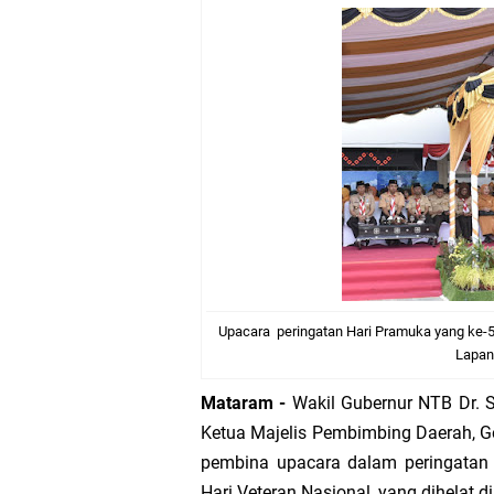
Kapolda NTB Buka Ra
Tim URC Polres Lomb
Polsek Gunungsari K
Samapta Polresta Mat
Kapolsek Selaparang
Sosialisasi Pilkades
Upacara peringatan Hari Pramuka yang ke-58
Kapolsek Lingsar Tin
Lapan
Mataram -
Wakil Gubernur NTB Dr. S
Sambut HUT RI ke-81
Ketua Majelis Pembimbing Daerah, G
pembina upacara dalam peringatan 
Dua Residivis Curanm
Hari Veteran Nasional, yang dihelat 