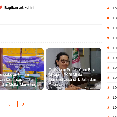
Bagikan artikel ini
#
LO
#
LO
#
LO
#
LO
#
LO
#
LO
#
LO
Tunjangan Profesi Guru Bakal
Pengabdian Unram
Dihapus, PGRI Minta
#
LO
an Sosialisasi Literasi
Kemendikbudristek Jujur dan
al dan Digital Marketing
Terbuka
#
LO
#
L
#
LO