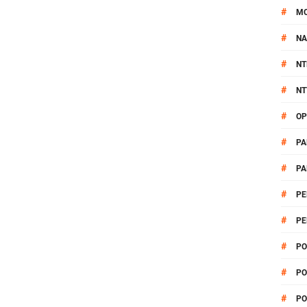
#
M
#
NA
#
NT
#
NT
#
OP
#
PA
#
PA
#
PE
#
PE
#
PO
#
PO
#
PO