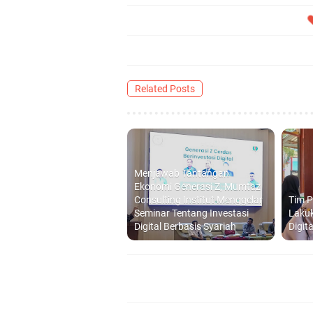
Related Posts
Menjawab Tantangan
Ekonomi Generasi Z, Mumtaz
Consulting Institut Menggelar
Tim 
Seminar Tentang Investasi
Lakuk
Digital Berbasis Syariah
Digit