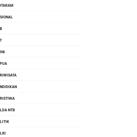
OTARAM
SIONAL
B
T
INI
PUA
RIWISATA
NDIDIKAN
RISTIWA
LDA NTB
LITIK
LRI