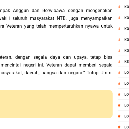
#
KO
ampak Anggun dan Berwibawa dengan mengenakan
#
akili seluruh masyarakat NTB, juga menyampaikan
KO
para Veteran yang telah mempertaruhkan nyawa untuk
#
KO
#
KO
#
KO
eteran, dengan segala daya dan upaya, tetap bisa
#
KS
 mencintai negeri ini. Veteran dapat memberi segala
 masyarakat, daerah, bangsa dan negara.” Tutup Ummi
#
LO
#
LO
#
LO
#
LO
#
LO
#
LO