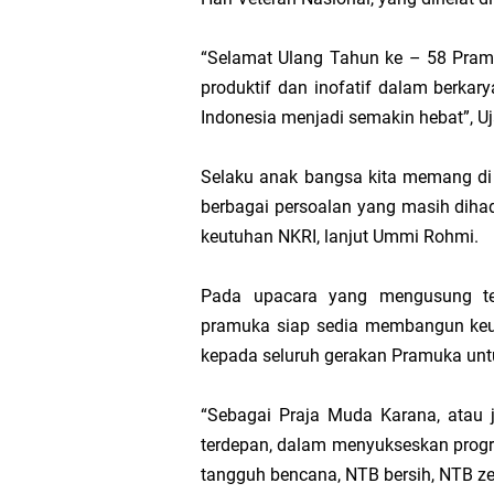
LPA Mataram. Apresia
“Selamat Ulang Tahun ke – 58 Pram
Kapolda NTB Letakkan
produktif dan inofatif dalam berkary
Indonesia menjadi semakin hebat”,
Kapolda NTB Matang
Selaku anak bangsa kita memang di 
Kapolda NTB Sambut K
berbagai persoalan yang masih dihad
keutuhan NKRI, lanjut Ummi Rohmi.
Polda NTB Perkuat U
Pada upacara yang mengusung t
Polsek Sandubaya Kaw
pramuka siap sedia membangun keu
kepada seluruh gerakan Pramuka un
Kapolsek Lingsar Apr
“Sebagai Praja Muda Karana, atau 
Semarak HUT RI ke-8
terdepan, dalam menyukseskan progr
tangguh bencana, NTB bersih, NTB ze
Kapolsek Gunungsari 