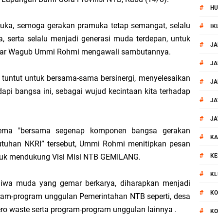
#
HU
si Polisi Berhasil Ungkap Kasus Kematian Mahasiswi NDR
uka, semoga gerakan pramuka tetap semangat, selalu
#
IK
 Batu Pertama Balai Kemitraan Polri dan Masyarakat
a, serta selalu menjadi generasi muda terdepan, untuk
#
JA
 Ujar Wagub Ummi Rohmi mengawali sambutannya.
kan Pengamanan MotoGP 2026
#
JA
tuntut untuk bersama-sama bersinergi, menyelesaikan
#
JA
ontingen Peraih Juara III Badminton Kapolri Cup 2026
api bangsa ini, sebagai wujud kecintaan kita terhadap
#
JA
paya Cegah Gangguan Kamtibmas Lewat Patroli
#
JA
ema "bersama segenap komponen bangsa gerakan
#
al Prosesi Ngaben di Cilinaya
KA
tuhan NKRI” tersebut, Ummi Rohmi menitipkan pesan
#
tuk mendukung Visi Misi NTB GEMILANG.
KE
esiasi Relawan Evakuasi Wisatawan Berikan HT
#
KL
jiwa muda yang gemar berkarya, diharapkan menjadi
1, Polsek Mataram Bagikan Bendera Merah Putih
#
KO
am-program unggulan Pemerintahan NTB seperti, desa
ro waste serta program-program unggulan lainnya .
#
KO
Resmi Diganti ,AKP Imran Rosyadi, S.H. Siap Melanjukan