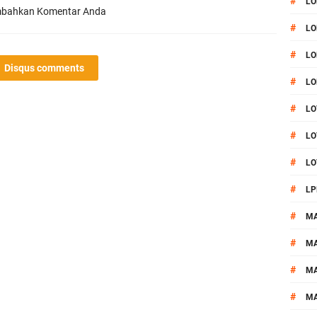
#
LO
bahkan Komentar Anda
#
LO
#
LO
Disqus comments
#
LO
#
LO
#
LO
#
LO
#
LP
#
M
#
MA
#
M
#
M