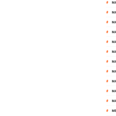
#
M
#
MA
#
M
#
MA
#
M
#
M
#
M
#
M
#
M
#
M
#
M
#
M