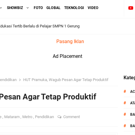
SHOWBIZ
FOTO
GLOBAL
TEKNOLOGI
VIDEO
dukasi Tertib Berlalu di Pelajar SMPN 1 Gerung
Pasang Iklan
i BKTM Lelede Sampaikan Pesan Kamtibmas
Ad Placement
1 LPKA Lombok Tengah Gelar Apel Pembukaan PORSENAP
kuti Kegiatan Donor Darah Jelang HUT RI_ Ke 81
Kateg
endidikan
HUT Pramuka, Wagub Pesan Agar Tetap Produktif
_Kunker Kapolri Polda NTB Gelar Apel Siaga Kamtibmas Serentak
#
AC
esan Agar Tetap Produktif
#
A
aih Predikat 'A' Layanan Prima Tingkat Polres Jajaran
#
B
ne
,
Mataram
,
Metro
,
Pendidikan
Comment
pel Kamtibmas Jelang HUT Ke-81 RI dan Kunjungan Kapolri
#
BA