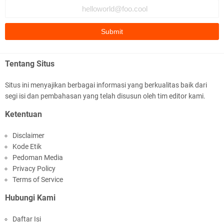
Ditlantas Polda NTB Edukasi Tertib Berlalu di
Pelajar SMPN 1 Gerung
Tentang Situs
Situs ini menyajikan berbagai informasi yang berkualitas baik dari
segi isi dan pembahasan yang telah disusun oleh tim editor kami.
Polda NTB Apresiasi BKTM Lelede Sampaikan
Ketentuan
Pesan Kamtibmas
Disclaimer
Kode Etik
Pedoman Media
Privacy Policy
Terms of Service
Hubungi Kami
Jelang HUT RI Ke_81 LPKA Lombok Tengah
Daftar Isi
Gelar Apel Pembukaan PORSENAP