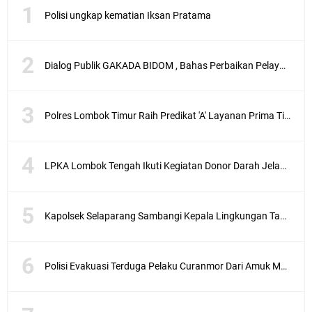
Polisi ungkap kematian Iksan Pratama
Dialog Publik GAKADA BIDOM , Bahas Perbaikan Pelayanan Medis di NTB
Polres Lombok Timur Raih Predikat 'A' Layanan Prima Tingkat Polres Jajaran
LPKA Lombok Tengah Ikuti Kegiatan Donor Darah Jelang HUT RI_ Ke 81
Kapolsek Selaparang Sambangi Kepala Lingkungan Taman Perkuat Sinergitas
Polisi Evakuasi Terduga Pelaku Curanmor Dari Amuk Masa