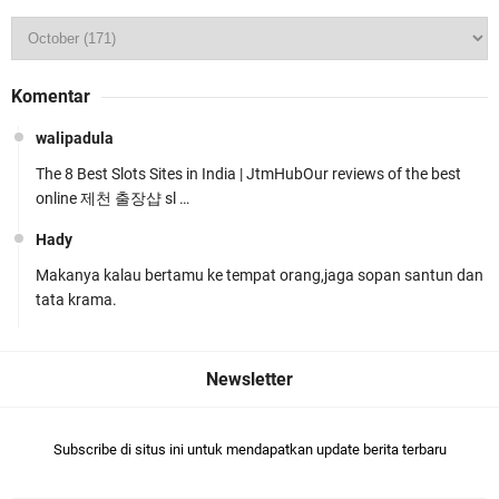
Wakapolda NTB Pimpin Patroli Rinjani Presisi di
Komentar
Wilayah Lombok Tengah
walipadula
The 8 Best Slots Sites in India | JtmHubOur reviews of the best
online 제천 출장샵 sl …
Hady
Makanya kalau bertamu ke tempat orang,jaga sopan santun dan
Kapolsek Gunungsari Resmi Diganti ,AKP Imran
tata krama.
Rosyadi, S.H. Siap Melanjukan
Subscribe di situs ini untuk mendapatkan update berita terbaru