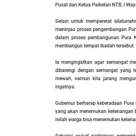
Pusat dan Ketua Paiketan NTB, I Wa
Wakapolda NTB Gelar
Selain untuk mempererat silaturrah
Polda NTB Sabet Juara
meninjau proses pengembangan Pura
dalam proses pembangunan Pura K
Kapolsek Dampingi W
membangun tempat ibadah tersebut.
Sambut HUT ke-81 RI
Ia mengingatkan agar semangat me
dibarengi dengan semangat yang le
Kapolresta Mataram P
mewah, namun kita jarang mengunju
Polisi Evakuasi Terd
ingatnya.
Sat Samapta Polresta
Gubernur berharap keberadaan Pura 
yang akan menemukan ketenangan bat
Kakanwil Ditjenpas N
inilah warga bisa menemukan ketena
Tim URC Polres Lomb
Sebagai wujud partisipasi pemeri