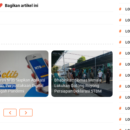
Bagikan artikel ini
#
LO
#
LO
#
LO
#
LO
#
LO
#
LO
#
LO
ov NTB Siapkan Aplikasi
Bhabinkamtibmas Menala
ib, Perpustakaan Digital
Lakukan Gotong Royong
#
LO
engah Pandemi
Persiapan Deklarasi STBM
#
L
#
LO
#
LO