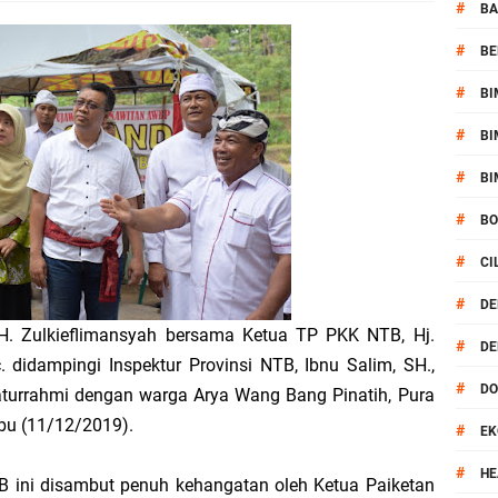
si Polisi Berhasil Ungkap Kasus Kematian Mahasiswi NDR
#
BA
#
BE
 Batu Pertama Balai Kemitraan Polri dan Masyarakat
#
BI
kan Pengamanan MotoGP 2026
#
BI
ontingen Peraih Juara III Badminton Kapolri Cup 2026
#
BI
#
B
paya Cegah Gangguan Kamtibmas Lewat Patroli
#
CI
al Prosesi Ngaben di Cilinaya
#
DE
H. Zulkieflimansyah bersama Ketua TP PKK NTB, Hj.
#
DE
esiasi Relawan Evakuasi Wisatawan Berikan HT
. didampingi Inspektur Provinsi NTB, Ibnu Salim, SH.,
#
D
turrahmi dengan warga Arya Wang Bang Pinatih, Pura
1, Polsek Mataram Bagikan Bendera Merah Putih
bu (11/12/2019).
#
EK
Mataram Petakan Titik Black Spot, Antisipasi Kecelakaan
#
HE
 ini disambut penuh kehangatan oleh Ketua Paiketan