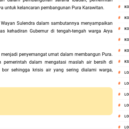
#
 untuk kelancaran pembangunan Pura Karawitan.
KO
#
KO
, I Wayan Sulendra dalam sambutannya menyampaikan
#
KO
as kehadiran Gubernur di tengah-tengah warga Arya
#
KO
#
KO
an menjadi penyemangat umat dalam membangun Pura.
#
an pemerintah dalam mengatasi maslah air bersih di
KS
bor sehingga krisis air yang sering dialami warga,
#
LO
#
LO
#
LO
#
LO
#
LO
#
LO