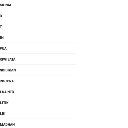
SIONAL
B
T
INI
PUA
RIWISATA
NDIDIKAN
RISTIWA
LDA NTB
LITIK
LRI
AMADHAN