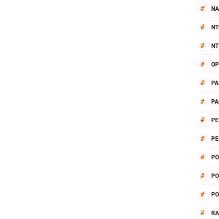
#
NA
#
NT
#
NT
#
OP
#
PA
#
PA
#
PE
#
PE
#
PO
#
PO
#
PO
#
R