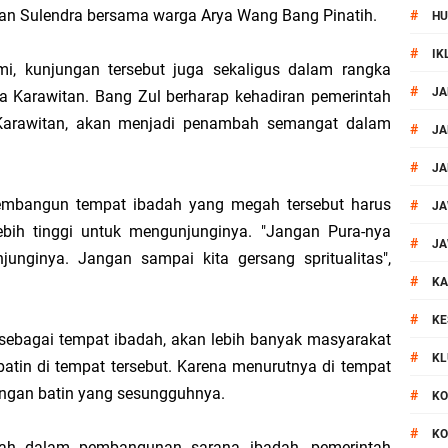
yan Sulendra bersama warga Arya Wang Bang Pinatih.
#
HU
 Kegiatan Polmas di Kelurahan Taman Sari Ampenan
#
IK
mi, kunjungan tersebut juga sekaligus dalam rangka
 III Bulutangkis Kapolri Cup 2026
#
JA
 Karawitan. Bang Zul berharap kehadiran pemerintah
arawitan, akan menjadi penambah semangat dalam
akapolda NTB Gelar Program Polmas di Kelurahan Taman Sari
#
JA
#
JA
, Polsek Mataram Ajak Warga Kibarkan Merah Putih
mbangun tempat ibadah yang megah tersebut harus
#
JA
bih tinggi untuk mengunjunginya. "Jangan Pura-nya
impin Pemusnahan BB Narkotika dan Pil Exstasi
#
JA
nginya. Jangan sampai kita gersang spritualitas",
#
uga Pelaku Curanmor Dari Amuk Masa
KA
#
KE
 Mataram Patroli Sisir Wilayah Cakranegara
sebagai tempat ibadah, akan lebih banyak masyarakat
#
KL
in di tempat tersebut. Karena menurutnya di tempat
TB Sidak Dan Tes Urine Bagi WBP Lapas Selong
ngan batin yang sesungguhnya.
#
KO
#
KO
ok Timur Ringkus Pelaku Curanmor Bersana BB
ntah dalam pembangunan sarana ibadah, pemerintah