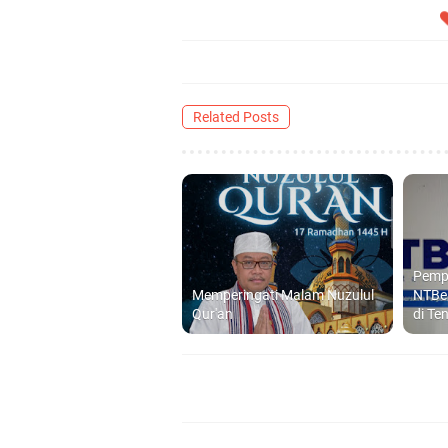
Related Posts
Pempr
Memperingati Malam Nuzulul
NTBel
Qur'an
di T