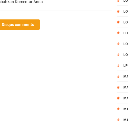
#
LO
bahkan Komentar Anda
#
LO
#
LO
Disqus comments
#
LO
#
LO
#
LO
#
LP
#
M
#
MA
#
M
#
M
#
M