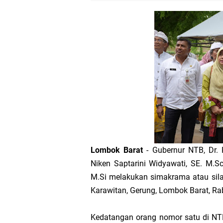
LPA Mataram. Apresia
Kapolda NTB Letakkan
Kapolda NTB Matang
Kapolda NTB Sambut K
Polda NTB Perkuat U
Polsek Sandubaya Kaw
Lombok Barat
- Gubernur NTB, Dr. 
Kapolsek Lingsar Apr
Niken Saptarini Widyawati, SE. M.Sc
M.Si melakukan simakrama atau sila
Semarak HUT RI ke-8
Karawitan, Gerung, Lombok Barat, Ra
Sat Lantas Polresta 
Kedatangan orang nomor satu di NTB