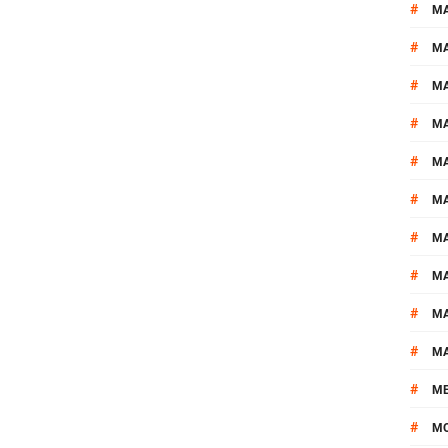
#
MA
#
M
#
MA
#
M
#
M
#
M
#
M
#
M
#
M
#
M
#
M
#
M