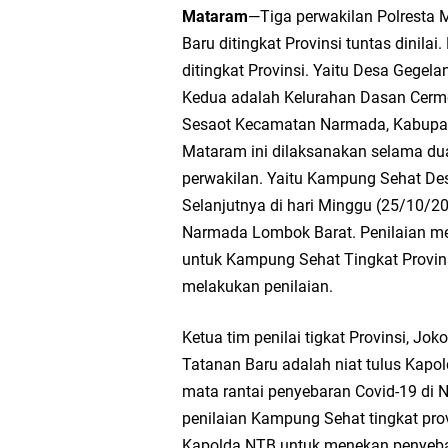
Mataram
—Tiga perwakilan Polresta
Dua Residivis Curanm
Baru ditingkat Provinsi tuntas dinilai
ditingkat Provinsi. Yaitu Desa Gege
LPA Mataram. Apresia
Kedua adalah Kelurahan Dasan Cerm
Sesaot Kecamatan Narmada, Kabupate
Kapolda NTB Letakkan
Mataram ini dilaksanakan selama dua 
perwakilan. Yaitu Kampung Sehat De
Kapolda NTB Matang
Selanjutnya di hari Minggu (25/10/
Kapolda NTB Sambut K
Narmada Lombok Barat. Penilaian me
untuk Kampung Sehat Tingkat Provinsi.
Polda NTB Perkuat U
melakukan penilaian.
Polsek Sandubaya Kaw
Ketua tim penilai tigkat Provinsi,
Tatanan Baru adalah niat tulus Kap
Kapolsek Lingsar Apr
mata rantai penyebaran Covid-19 di 
penilaian Kampung Sehat tingkat prov
Wakapolda NTB Pimpin
Kapolda NTB untuk menekan penyebar