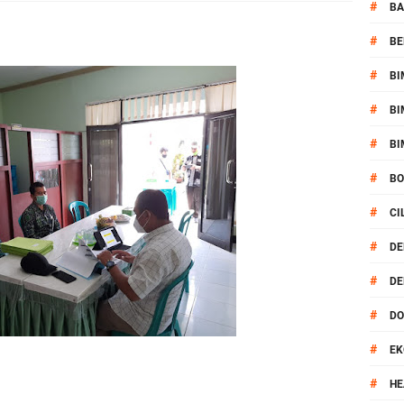
pel Kamtibmas Jelang HUT Ke-81 RI dan Kunjungan Kapolri
#
BA
#
BE
kernis Dorong Sinergi Hadapi Tantangan Kamtibmas
#
BI
ok Timur Ringkus Pelaku Curanmor Bersana BB
#
BI
awal keamanan Acara Selamatan Bendungan Meninting
#
BI
#
B
aram Patroli di Wilayah Ampenan
#
CI
 Sambangi Kepala Lingkungan Taman Perkuat Sinergitas
#
DE
#
DE
 Serentak 2026 Digelar, Polsek Narmada Siap Jaga Kondusivitas
#
D
daklanjuti Arahan Ditbinmas, Intensifkan fungsi Polmas
#
EK
, Polsek Selaparang Bagikan Bendera Merah Putih kepada Warga
#
HE