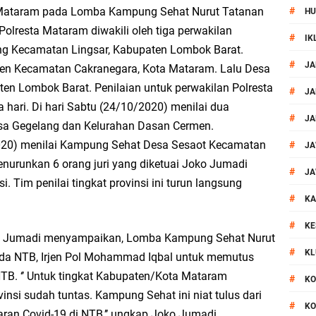
 Mataram pada Lomba Kampung Sehat Nurut Tatanan
#
HU
or Dibekuk Polisi, Motor Curian Dijual ke Lombok Tengah
. Polresta Mataram diwakili oleh tiga perwakilan
#
IK
lang Kecamatan Lingsar, Kabupaten Lombok Barat.
si Polisi Berhasil Ungkap Kasus Kematian Mahasiswi NDR
#
JA
en Kecamatan Cakranegara, Kota Mataram. Lalu Desa
n Lombok Barat. Penilaian untuk perwakilan Polresta
 Batu Pertama Balai Kemitraan Polri dan Masyarakat
#
JA
hari. Di hari Sabtu (24/10/2020) menilai dua
#
JA
sa Gegelang dan Kelurahan Dasan Cermen.
kan Pengamanan MotoGP 2026
2020) menilai Kampung Sehat Desa Sesaot Kecamatan
#
JA
ontingen Peraih Juara III Badminton Kapolri Cup 2026
nurunkan 6 orang juri yang diketuai Joko Jumadi
#
JA
 Tim penilai tingkat provinsi ini turun langsung
#
paya Cegah Gangguan Kamtibmas Lewat Patroli
KA
#
KE
al Prosesi Ngaben di Cilinaya
 Joko Jumadi menyampaikan, Lomba Kampung Sehat Nurut
#
KL
olda NTB, Irjen Pol Mohammad Iqbal untuk memutus
esiasi Relawan Evakuasi Wisatawan Berikan HT
NTB. ‘’ Untuk tingkat Kabupaten/Kota Mataram
#
KO
insi sudah tuntas. Kampung Sehat ini niat tulus dari
#
KO
 Patroli Rinjani Presisi di Wilayah Lombok Tengah
an Covid-19 di NTB,’’ ungkap Joko Jumadi.