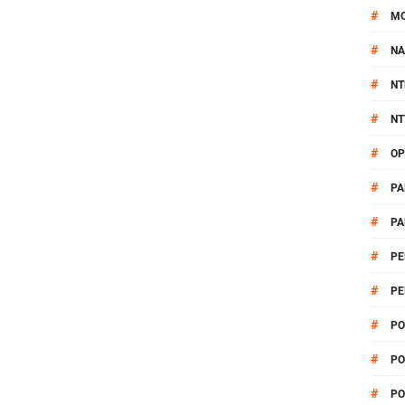
#
M
#
NA
#
NT
#
NT
#
OP
#
PA
#
PA
#
PE
#
PE
#
PO
#
PO
#
PO