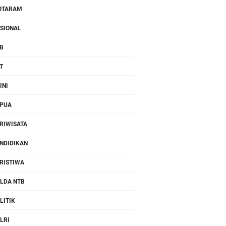
OTARAM
SIONAL
B
T
INI
PUA
RIWISATA
NDIDIKAN
RISTIWA
LDA NTB
LITIK
LRI