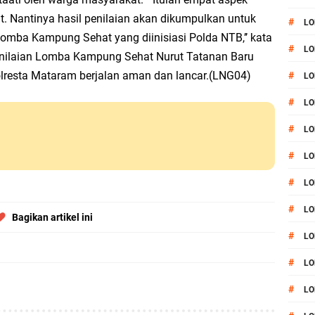
 Nantinya hasil penilaian akan dikumpulkan untuk
#
LO
mba Kampung Sehat yang diinisiasi Polda NTB,’’ kata
#
LO
enilaian Lomba Kampung Sehat Nurut Tatanan Baru
olresta Mataram berjalan aman dan lancar.(LNG04)
#
LO
#
LO
#
LO
#
LO
#
LO
#
LO
Bagikan artikel ini
#
LO
#
L
#
LO