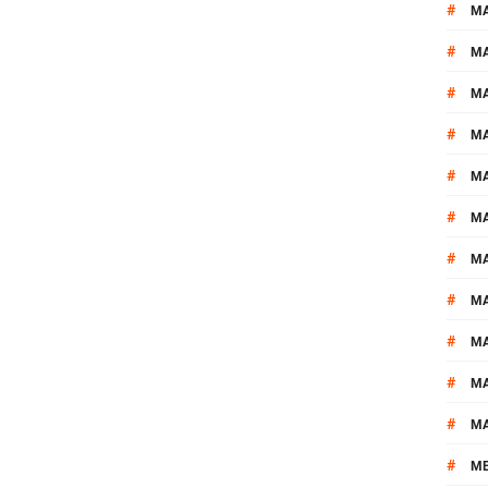
#
M
#
MA
#
M
#
MA
#
M
#
M
#
M
#
M
#
M
#
M
#
M
#
M