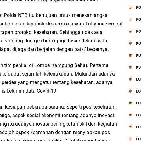
#
KO
i Polda NTB itu bertujuan untuk menekan angka
#
KO
enghidupkan kembali ekonomi masyarakat yang sempat
#
apan protokol kesehatan. Sehingga tidak ada
KO
 stunting dan gizi buruk juga bisa ditekan serta
#
KO
pat dijaga dan berjalan dengan baik,’’ bebernya.
#
KO
eh tim penilai di Lomba Kampung Sehat. Pertama
#
KS
terdapat sejumlah kelengkapan. Mulai dari adanya
#
LO
 perdes yang mengatur tentang kesehatan, adanya
enis kelamin data Covid-19.
#
LO
#
LO
 kesiapan beberapa sarana. Seperti pos kesehatan,
Ketiga, aspek sosial ekonomi tentang adanya inovasi
#
LO
 itu adanya inovasi peningkatan skil dan kegiatan
#
LO
 adalah aspek keamanan dengan menyiapkan pos
#
LO
aati oleh warga masyarakat. ‘’ Itulah empat aspek