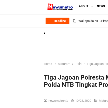
ABOUT
NEWS
Headline
Kapolsek Gunungsari 
Ditlantas Polda NTB E
Polda NTB Apresias
Jelang HUT RI Ke_8
Home
Mataram
Polri
Tiga Jagoan Polr
LPKA Lombok Tengah I
Tiga Jagoan Polresta
Polda NTB Tingkat Prov
Jelang HUT RI ke_81 
Polres Lombok Timur R
newsmetrontb
10/26/2020
Mata