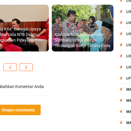
#
LO
#
LO
#
LO
g Kita” Sebagai Upaya
#
LO
ahti Polda NTB Dalam
Kapolda NTB Berbagi Paket
ngkatkan Pelayanan
Sembako Untuk Warga
#
LO
k
Terdampak Banjir di Kota Bima
#
LO
#
LO
#
LP
bahkan Komentar Anda
#
M
#
MA
Disqus comments
#
M
#
M