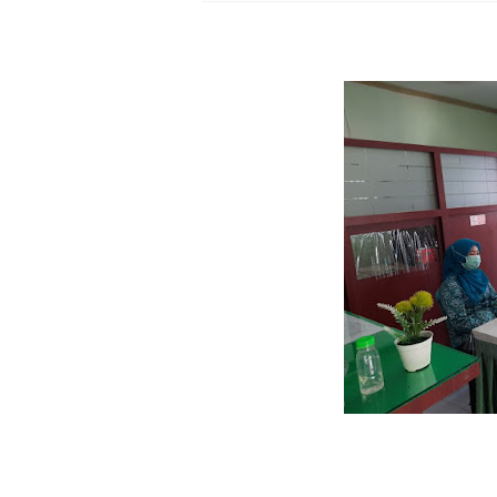
Polres Lotim Gelar A
Kapolda NTB Buka Ra
Tim URC Polres Lomb
Polsek Gunungsari K
Samapta Polresta Mat
Kapolsek Selaparang
Sosialisasi Pilkades
Kapolsek Lingsar Tin
Sambut HUT RI ke-81