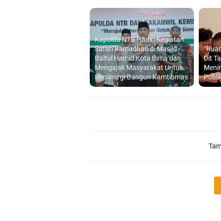
Kapolda NTB Hadiri Kegiatan
Safari Ramadhan di Masjid
“Ruan
Baitul Hamid Kota Bima dan
Dit T
Mengajak Masyarakat Untuk
Meni
Bersinergi Bangun Kamtibmas
Publi
Tam