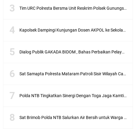
Tim URC Polresta Bersma Unit Reskrim Polsek Gunungsari Tangkap Pelaku Curanmor
Kapolsek Dampingi Kunjungan Dosen AKPOL ke Sekolah Rakyat Gunungsari
Dialog Publik GAKADA BIDOM , Bahas Perbaikan Pelayanan Medis di NTB
Sat Samapta Polresta Mataram Patroli Sisir Wilayah Cakranegara
Polda NTB Tingkatkan Sinergi Dengan Toga Jaga Kamtibmas
Sat Brimob Polda NTB Salurkan Air Bersih untuk Warga Terdampak Kekeringan