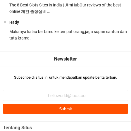
The 8 Best Slots Sites in India | JtmHubOur reviews of the best
online 제천 출장샵 sl …
Hady
Makanya kalau bertamu ke tempat orang,jaga sopan santun dan
Tim URC Polres Lombok Timur Ringkus Pelaku
tata krama.
Curanmor Bersana BB
Subscribe di situs ini untuk mendapatkan update berita terbaru
Polsek Gunungsari Kawal keamanan Acara
Selamatan Bendungan Meninting
Tentang Situs