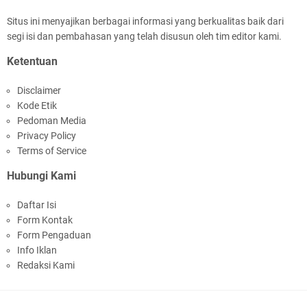
Situs ini menyajikan berbagai informasi yang berkualitas baik dari
segi isi dan pembahasan yang telah disusun oleh tim editor kami.
Samapta Polresta Mataram Patroli di Wilayah
Ketentuan
Ampenan
Disclaimer
Kode Etik
Pedoman Media
Privacy Policy
Terms of Service
Hubungi Kami
Kapolsek Selaparang Sambangi Kepala
Daftar Isi
Lingkungan Taman Perkuat Sinergitas
Form Kontak
Form Pengaduan
Info Iklan
Redaksi Kami