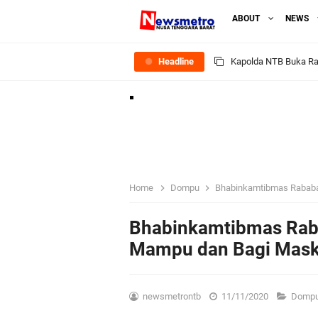
ABOUT
NEWS
Headline
Tim URC Polres Lomb
Polsek Gunungsari K
Samapta Polresta Mat
Kapolsek Selaparang
Home
Dompu
Bhabinkamtibmas Rababa
Sosialisasi Pilkades
Bhabinkamtibmas Rab
Mampu dan Bagi Maske
Kapolsek Lingsar Tin
Sambut HUT RI ke-81
newsmetrontb
11/11/2020
Domp