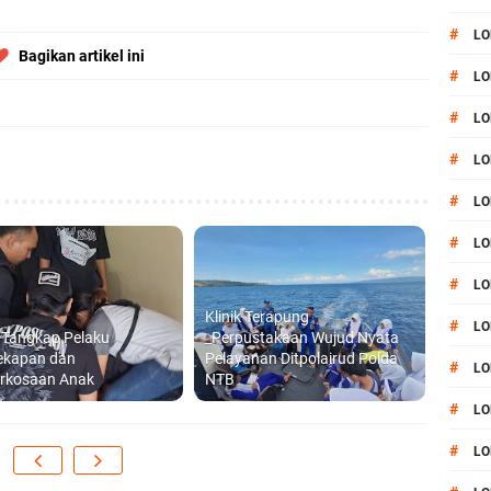
#
LO
Bagikan artikel ini
#
LO
#
LO
#
LO
#
LO
#
LO
#
LO
Klinik Terapung
#
LO
i Tangkap Pelaku
_Perpustakaan Wujud Nyata
ekapan dan
Pelayanan Ditpolairud Polda
#
L
rkosaan Anak
NTB
#
LO
#
LO