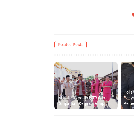
Related Posts
Polis
Ini Kata Kapolda NTB Saat
Peny
Kunjungan Kerja di Dompu
Peme