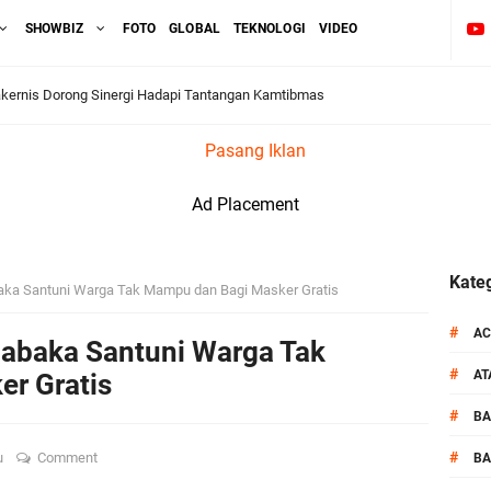
SHOWBIZ
FOTO
GLOBAL
TEKNOLOGI
VIDEO
ok Timur Ringkus Pelaku Curanmor Bersana BB
Pasang Iklan
awal keamanan Acara Selamatan Bendungan Meninting
Ad Placement
aram Patroli di Wilayah Ampenan
 Sambangi Kepala Lingkungan Taman Perkuat Sinergitas
Kateg
ka Santuni Warga Tak Mampu dan Bagi Masker Gratis
 Serentak 2026 Digelar, Polsek Narmada Siap Jaga Kondusivitas
#
AC
abaka Santuni Warga Tak
#
A
r Gratis
daklanjuti Arahan Ditbinmas, Intensifkan fungsi Polmas
#
B
, Polsek Selaparang Bagikan Bendera Merah Putih kepada Warga
#
u
Comment
BA