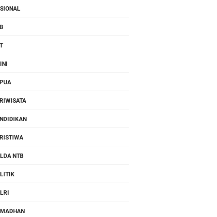
SIONAL
B
T
INI
PUA
RIWISATA
NDIDIKAN
RISTIWA
LDA NTB
LITIK
LRI
AMADHAN