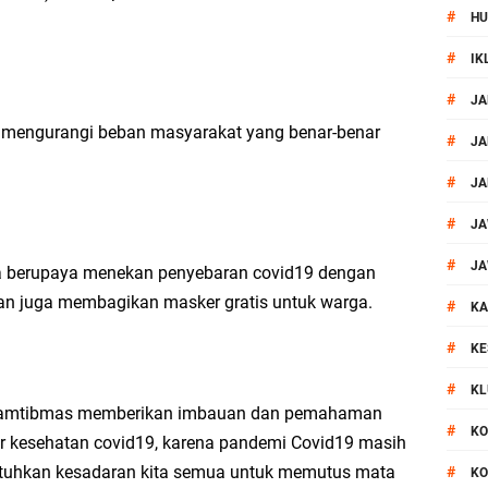
#
HU
Mataram Petakan Titik Black Spot, Antisipasi Kecelakaan
#
IK
 Kegiatan Polmas di Kelurahan Taman Sari Ampenan
#
JA
a mengurangi beban masyarakat yang benar-benar
 III Bulutangkis Kapolri Cup 2026
#
JA
#
JA
akapolda NTB Gelar Program Polmas di Kelurahan Taman Sari
#
JA
, Polsek Mataram Ajak Warga Kibarkan Merah Putih
#
JA
ga berupaya menekan penyebaran covid19 dengan
an juga membagikan masker gratis untuk warga.
#
impin Pemusnahan BB Narkotika dan Pil Exstasi
KA
#
KE
uga Pelaku Curanmor Dari Amuk Masa
#
KL
nkamtibmas memberikan imbauan dan pemahaman
 Mataram Patroli Sisir Wilayah Cakranegara
#
KO
r kesehatan covid19, karena pandemi Covid19 masih
tuhkan kesadaran kita semua untuk memutus mata
#
KO
kernis Dorong Sinergi Hadapi Tantangan Kamtibmas