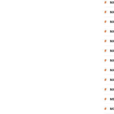
#
MA
#
M
#
MA
#
M
#
M
#
M
#
M
#
M
#
M
#
M
#
M
#
M