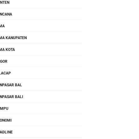
NTEN
NCANA
MA
MA KANUPATEN
MA KOTA
OGOR
LACAP
NPASAR BAL
NPASAR BALI
OMPU
ONOMI
ADLINE