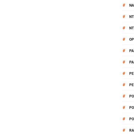
#
NA
#
NT
#
NT
#
OP
#
PA
#
PA
#
PE
#
PE
#
PO
#
PO
#
PO
#
R