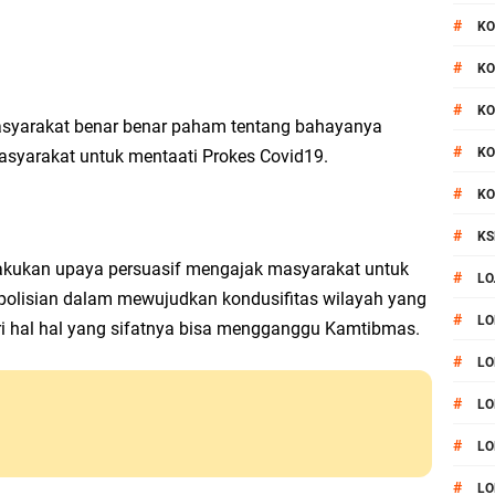
#
KO
#
KO
#
KO
masyarakat benar benar paham tentang bahayanya
#
KO
asyarakat untuk mentaati Prokes Covid19.
#
KO
#
KS
akukan upaya persuasif mengajak masyarakat untuk
#
LO
lisian dalam mewujudkan kondusifitas wilayah yang
#
LO
 hal hal yang sifatnya bisa mengganggu Kamtibmas.
#
LO
#
LO
#
LO
#
LO