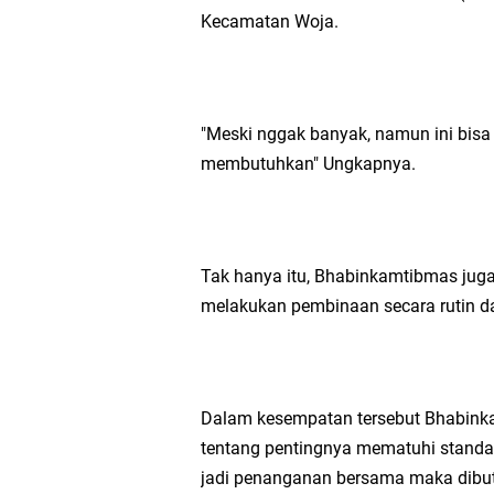
Kecamatan Woja.
Sat Lantas Polresta 
Wakapolda NTB Gelar
"Meski nggak banyak, namun ini bis
Polda NTB Sabet Juara
membutuhkan" Ungkapnya.
Kapolsek Dampingi W
Sambut HUT ke-81 RI
Tak hanya itu, Bhabinkamtibmas ju
melakukan pembinaan secara rutin d
Kapolresta Mataram P
Polisi Evakuasi Terd
Dalam kesempatan tersebut Bhabi
Sat Samapta Polresta
tentang pentingnya mematuhi standa
jadi penanganan bersama maka dibu
Kapolda NTB Buka Ra