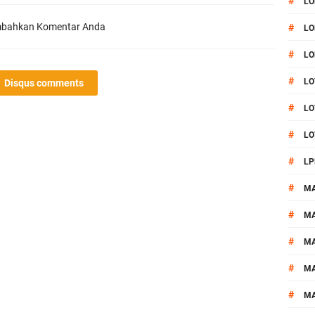
#
LO
bahkan Komentar Anda
#
LO
#
LO
#
LO
Disqus comments
#
LO
#
LO
#
LP
#
M
#
MA
#
M
#
M
#
M