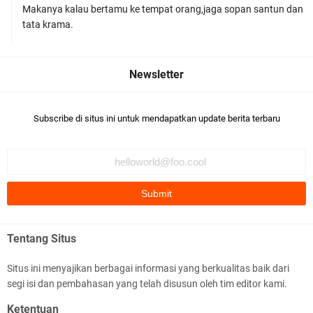
Makanya kalau bertamu ke tempat orang,jaga sopan santun dan
Kapolsek Gunungsari Resmi Diganti ,AKP Imran
tata krama.
Rosyadi, S.H. Siap Melanjukan
Subscribe di situs ini untuk mendapatkan update berita terbaru
Ditlantas Polda NTB Edukasi Tertib Berlalu di
Pelajar SMPN 1 Gerung
Tentang Situs
Situs ini menyajikan berbagai informasi yang berkualitas baik dari
segi isi dan pembahasan yang telah disusun oleh tim editor kami.
Polda NTB Apresiasi BKTM Lelede Sampaikan
Ketentuan