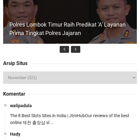
Polres Lombok Timur Raih Predikat 'A' Layanan
Prima Tingkat Polres Jajaran
Arsip Situs
Wakapolda NTB Pimpin Patroli Rinjani Presisi di
Komentar
Wilayah Lombok Tengah
walipadula
The 8 Best Slots Sites in India | JtmHubOur reviews of the best
online 제천 출장샵 sl …
Hady