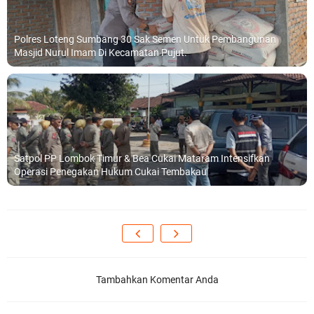
Polres Loteng Sumbang 30 Sak Semen Untuk Pembangunan
Masjid Nurul Imam Di Kecamatan Pujut.
Satpol PP Lombok Timur & Bea Cukai Mataram Intensifkan
Operasi Penegakan Hukum Cukai Tembakau
Tambahkan Komentar Anda