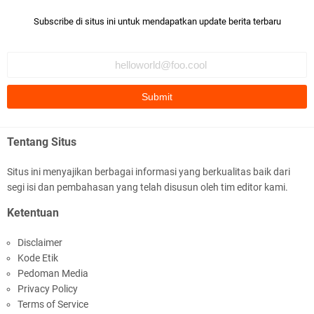
Subscribe di situs ini untuk mendapatkan update berita terbaru
Polsek Gunungsari Kawal keamanan Acara
Selamatan Bendungan Meninting
Tentang Situs
Situs ini menyajikan berbagai informasi yang berkualitas baik dari
segi isi dan pembahasan yang telah disusun oleh tim editor kami.
Samapta Polresta Mataram Patroli di Wilayah
Ketentuan
Ampenan
Disclaimer
Kode Etik
Pedoman Media
Privacy Policy
Terms of Service