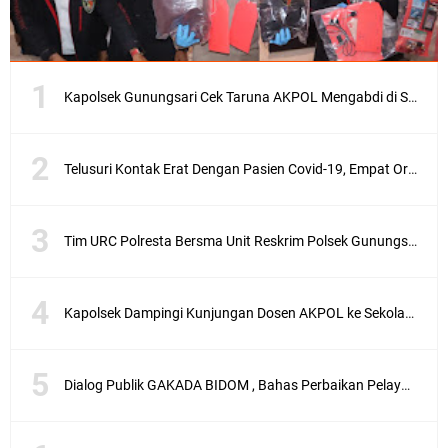
Kapolsek Gunungsari Cek Taruna AKPOL Mengabdi di SRD 4
Telusuri Kontak Erat Dengan Pasien Covid-19, Empat Orang di Desa Kedaro Sekotong Dirapid
Tim URC Polresta Bersma Unit Reskrim Polsek Gunungsari Tangkap Pelaku Curanmor
Kapolsek Dampingi Kunjungan Dosen AKPOL ke Sekolah Rakyat Gunungsari
Dialog Publik GAKADA BIDOM , Bahas Perbaikan Pelayanan Medis di NTB