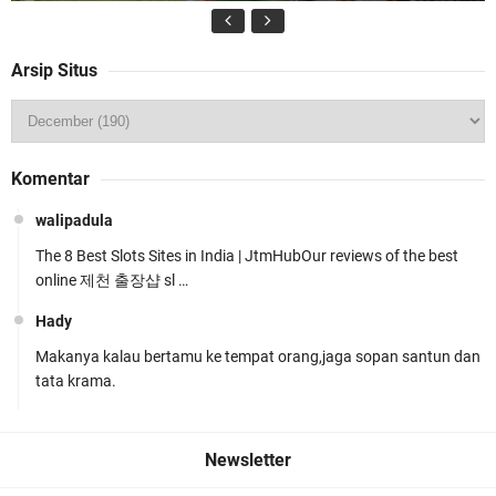
Arsip Situs
Kapolda NTB Buka Rakernis Dorong Sinergi
Komentar
Hadapi Tantangan Kamtibmas
walipadula
The 8 Best Slots Sites in India | JtmHubOur reviews of the best
online 제천 출장샵 sl …
Hady
Makanya kalau bertamu ke tempat orang,jaga sopan santun dan
Tim URC Polres Lombok Timur Ringkus Pelaku
tata krama.
Curanmor Bersana BB