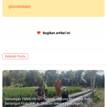
@lombokepo
Bagikan artikel ini
Related Posts
Dansatgas TMMD Ke-121 Terjun Langsung ke Lokasi, Beri
Semangat Prajurit Agar Sasaran Selesai Tepat Waktu