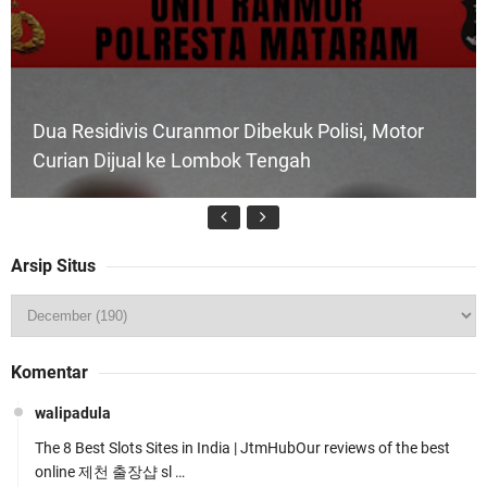
Dua Residivis Curanmor Dibekuk Polisi, Motor
Curian Dijual ke Lombok Tengah
Arsip Situs
Tim URC Polres Lombok Timur Ringkus Pelaku
Komentar
Curanmor Bersana BB
walipadula
The 8 Best Slots Sites in India | JtmHubOur reviews of the best
online 제천 출장샵 sl …