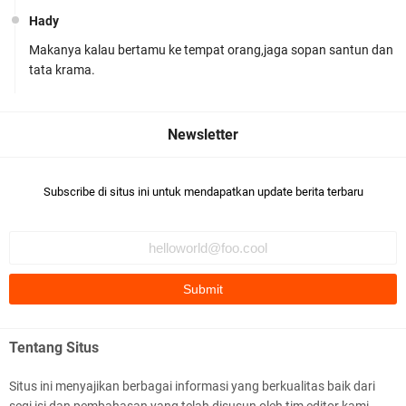
Hady
Makanya kalau bertamu ke tempat orang,jaga sopan santun dan
Polsek Gunungsari Kawal keamanan Acara
tata krama.
Selamatan Bendungan Meninting
Subscribe di situs ini untuk mendapatkan update berita terbaru
Samapta Polresta Mataram Patroli di Wilayah
Ampenan
Tentang Situs
Situs ini menyajikan berbagai informasi yang berkualitas baik dari