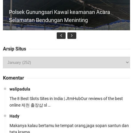
Polsek Gunungsari Kawal keamanan Acara
Selamatan Bendungan Meninting
Arsip Situs
Jelang HUT RI Ke_81 LPKA Lombok Tengah
Komentar
Gelar Apel Pembukaan PORSENAP
walipadula
The 8 Best Slots Sites in India | JtmHubOur reviews of the best
online 제천 출장샵 sl …
Hady
Makanya kalau bertamu ke tempat orang,jaga sopan santun dan
LPKA Lombok Tengah Ikuti Kegiatan Donor
tata krama.