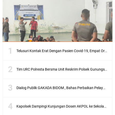
Telusuri Kontak Erat Dengan Pasien Covid-19, Empat Orang di Desa Kedaro Sekotong Dirapid
Tim URC Polresta Bersma Unit Reskrim Polsek Gunungsari Tangkap Pelaku Curanmor
Dialog Publik GAKADA BIDOM , Bahas Perbaikan Pelayanan Medis di NTB
Kapolsek Dampingi Kunjungan Dosen AKPOL ke Sekolah Rakyat Gunungsari